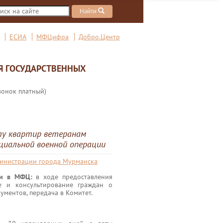
Найти
ЕСИА
МФЦифра
Добро.Центр
Я ГОСУДАРСТВЕННЫХ
вонок платный)
ту квартир ветеранам
циальной военной операции
министрации города Мурманска
ги в МФЦ:
в ходе предоставления
е и консультирование граждан о
ументов, передача в Комитет.