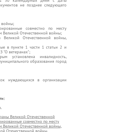
ь 30 календарных дней с даты
окументов не позднее следующего
 войны;
рированные совместно по месту
ом Великой Отечественной войны;
 Великой Отечественной войны,
ые в пункте 1 части 1 статьи 2 и
З "О ветеранах";
рым установлена инвалидность,
муниципального образования город
сок нуждающихся в организации
ги:
.
раны Великой Отечественной
рированные совместно по месту
ом Великой Отечественной войны,
ой Отечественной войны,