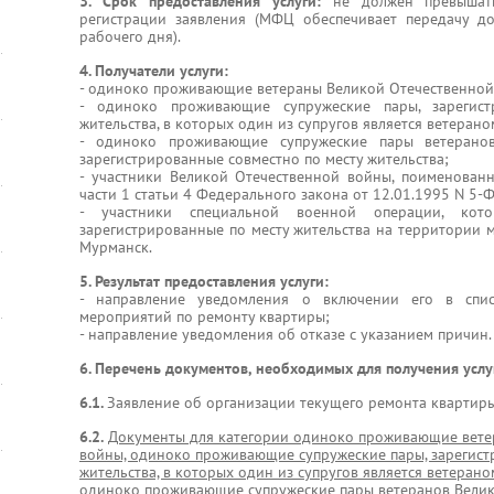
3. Срок предоставления услуги:
не должен превышат
регистрации заявления (МФЦ обеспечивает передачу д
рабочего дня).
4. Получатели услуги:
- одиноко проживающие ветераны Великой Отечественной
- одиноко проживающие супружеские пары, зарегист
жительства, в которых один из супругов является ветеран
- одиноко проживающие супружеские пары ветеранов
зарегистрированные совместно по месту жительства;
- участники Великой Отечественной войны, поименованн
части 1 статьи 4 Федерального закона от 12.01.1995 N 5-Ф
- участники специальной военной операции, кото
зарегистрированные по месту жительства на территории 
Мурманск.
5. Результат предоставления услуги:
- направление уведомления о включении его в спи
мероприятий по ремонту квартиры;
- направление уведомления об отказе с указанием причин.
6. Перечень документов, необходимых для получения услу
6.1.
Заявление об организации текущего ремонта квартиры
6.2.
Документы для категории одиноко проживающие вете
войны, одиноко проживающие супружеские пары, зарегист
жительства, в которых один из супругов является ветеран
одиноко проживающие супружеские пары ветеранов Велик