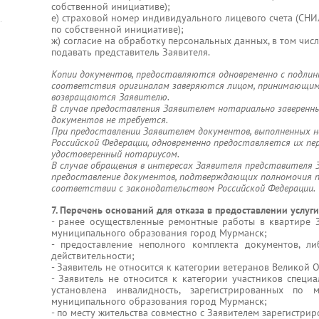
собственной инициативе);
е) страховой номер индивидуального лицевого счета (СНИЛ
по собственной инициативе);
ж) согласие на обработку персональных данных, в том числ
подавать представитель Заявителя.
Копии документов, предоставляются одновременно с подлинн
соответствия оригиналам заверяются лицом, принимающим
возвращаются Заявителю.
В случае предоставления Заявителем нотариально заверенн
документов не требуется.
При предоставлении Заявителем документов, выполненных н
Российской Федерации, одновременно предоставляется их пер
удостоверенный нотариусом.
В случае обращения в интересах Заявителя представителя 
предоставление документов, подтверждающих полномочия 
соответствии с законодательством Российской Федерации.
7. Перечень оснований для отказа в предоставлении услуги
- ранее осуществленные ремонтные работы в квартире З
муниципального образования город Мурманск;
- предоставление неполного комплекта документов, ли
действительности;
- Заявитель не относится к категории ветеранов Великой 
- Заявитель не относится к категории участников специ
установлена инвалидность, зарегистрированных по 
муниципального образования город Мурманск;
- по месту жительства совместно с Заявителем зарегистри