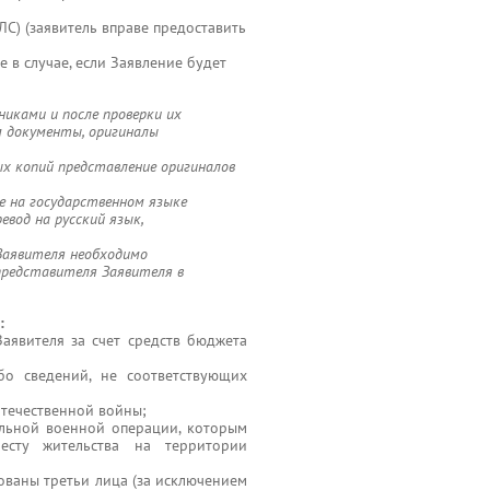
С) (заявитель вправе предоставить
е в случае, если Заявление будет
иками и после проверки их
 документы, оригиналы
ых копий представление оригиналов
е на государственном языке
евод на русский язык,
Заявителя необходимо
представителя Заявителя в
:
аявителя за счет средств бюджета
бо сведений, не соответствующих
Отечественной войны;
альной военной операции, которым
месту жительства на территории
рованы третьи лица (за исключением