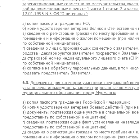
зарегистрированные совместно по месту жительства, учас
войны, поименованные в пункте 1 части 1 статьи 2 и части
12.01.1995 N 5-ФЗ "О ветеранах":
а) копия паспорта гражданина РФ;
б) копия удостоверения ветерана Великой Отечественной 
в) сведения о регистрации граждан по месту пребывания и
помещении и информация о жилом помещении (при наличии
по собственной инициативе);
г) сведения о лицах, проживающих совместно с заявителем
родства - декларируются заявителем посредством Заявлен
д) страховой номер индивидуального лицевого счета (СНИ
по собственной инициативе).
е) согласие на обработку персональных данных, в том числ
подавать представитель Заявителя.
6.3.
Документы для категории участники специальной вое
установлена инвалидность, зарегистрированные по месту 
муниципального образования город Мурманск:
а) копия паспорта гражданина Российской Федерации;
б) копия удостоверения ветерана боевых действий (при на
в) документы, подтверждающие участие в специальной вое
предоставить по собственной инициативе);
г) сведения, подтверждающие факт установления инвалидн
предоставить по собственной инициативе);
д) сведения о регистрации граждан по месту пребывания и
помещении и информация о жилом помещении (заявитель 