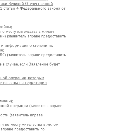
тники Великой Отечественной
 1 статьи 4 Федерального закона от
войны;
 по месту жительства в жилом
) (заявитель вправе предоставить
, и информация о степени их
ия;
ЛС) (заявитель вправе предоставить
е в случае, если Заявление будет
нной операции, которым
жительства на территории
личии);
нной операции (заявитель вправе
ости (заявитель вправе
ли по месту жительства в жилом
вправе предоставить по