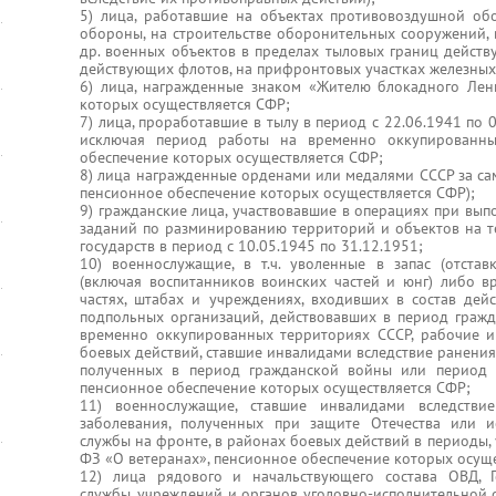
5) лица, работавшие на объектах противовоздушной об
обороны, на строительстве оборонительных сооружений, 
др. военных объектов в пределах тыловых границ дейст
действующих флотов, на прифронтовых участках железных
6) лица, награжденные знаком «Жителю блокадного Лен
которых осуществляется СФР;
7) лица, проработавшие в тылу в период с 22.06.1941 по 
исключая период работы на временно оккупированны
обеспечение которых осуществляется СФР;
8) лица награжденные орденами или медалями СССР за са
пенсионное обеспечение которых осуществляется СФР);
9) гражданские лица, участвовавшие в операциях при вы
заданий по разминированию территорий и объектов на т
государств в период с 10.05.1945 по 31.12.1951;
10) военнослужащие, в т.ч. уволенные в запас (отста
(включая воспитанников воинских частей и юнг) либо 
частях, штабах и учреждениях, входивших в состав дей
подпольных организаций, действовавших в период граж
временно оккупированных территориях СССР, рабочие и
боевых действий, ставшие инвалидами вследствие ранения,
полученных в период гражданской войны или период 
пенсионное обеспечение которых осуществляется СФР;
11) военнослужащие, ставшие инвалидами вследствие
заболевания, полученных при защите Отечества или 
службы на фронте, в районах боевых действий в периоды,
ФЗ «О ветеранах», пенсионное обеспечение которых осущ
12) лица рядового и начальствующего состава ОВД, 
службы, учреждений и органов уголовно-исполнительной 