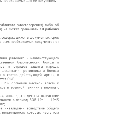
в, необходимых для ее получения.
убликата удостоверения) либо об
ия) не может превышать
10 рабочих
 содержащихся в документах, срок
а всех необходимых документов от
, лица рядового и начальствующего
ственной безопасности, бойцы и
одов и отрядов защиты народа,
с десантами противника и боевых
и в состав действующей армии, в
ется СФР;
ССР и органами местной власти к
сов и военной техники в период с
», инвалиды с детства вследствие
ствиями в период ВОВ 1941 – 1945
ФР;
шие инвалидами вследствие общего
, инвалидность которых наступила