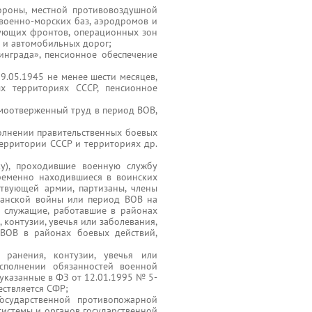
ороны, местной противовоздушной
военно-морских баз, аэродромов и
вующих фронтов, операционных зон
 и автомобильных дорог;
инграда», пенсионное обеспечение
09.05.1945 не менее шести месяцев,
х территориях СССР, пенсионное
моотверженный труд в период ВОВ,
полнении правительственных боевых
ерритории СССР и территориях др.
вку), проходившие военную службу
временно находившиеся в воинских
ствующей армии, партизаны, члены
данской войны или период ВОВ на
 служащие, работавшие в районах
 контузии, увечья или заболевания,
ВОВ в районах боевых действий,
 ранения, контузии, увечья или
исполнении обязанностей военной
 указанные в ФЗ от 12.01.1995 № 5-
ествляется СФР;
Государственной противопожарной
системы и органов государственной