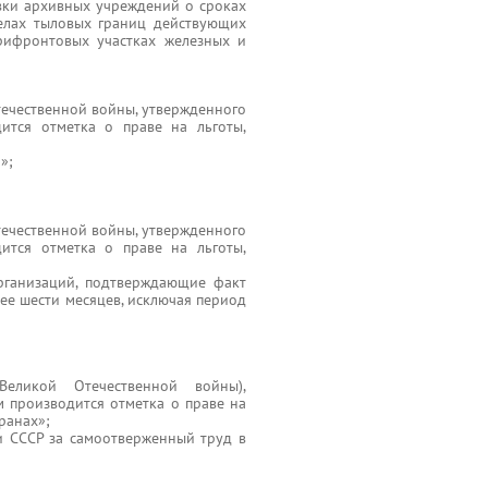
авки архивных учреждений о сроках
елах тыловых границ действующих
рифронтовых участках железных и
течественной войны, утвержденного
ится отметка о праве на льготы,
»;
течественной войны, утвержденного
ится отметка о праве на льготы,
рганизаций, подтверждающие факт
нее шести месяцев, исключая период
еликой Отечественной войны),
м производится отметка о праве на
ранах»;
и СССР за самоотверженный труд в