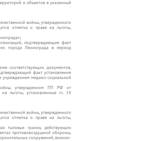
ерриторий и объектов в указанный
течественной войны, утвержденного
ится отметка о праве на льготы,
нинграда»;
рганизаций, подтверждающие факт
иях города Ленинграда в период
роме соответствующих документов,
, подтверждающий факт установления
м учреждением медико-социальной
 войны, утвержденном ПП РФ от
на льготы, установленные ст. 14
течественной войны, утвержденного
ится отметка о праве на льготы,
лах тыловых границ действующих
ъектах противовоздушной обороны,
оронительных сооружений, военно-