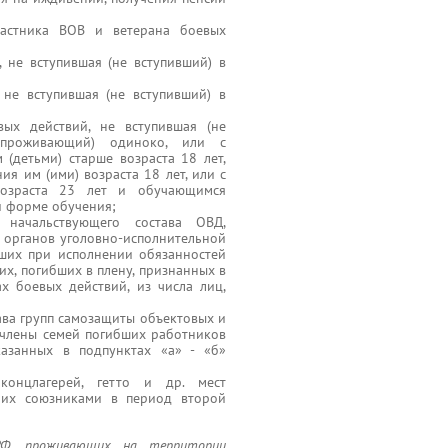
частника ВОВ и ветерана боевых
, не вступившая (не вступивший) в
, не вступившая (не вступивший) в
евых действий, не вступившая (не
проживающий) одиноко, или с
(детьми) старше возраста 18 лет,
я им (ими) возраста 18 лет, или с
возраста 23 лет и обучающимся
й форме обучения;
начальствующего состава ОВД,
 органов уголовно-исполнительной
бших при исполнении обязанностей
х, погибших в плену, признанных в
х боевых действий, из числа лиц,
тава групп самозащиты объектовых и
члены семей погибших работников
казанных в подпунктах «а» - «б»
концлагерей, гетто и др. мест
 их союзниками в период второй
РФ, проживающих на территории