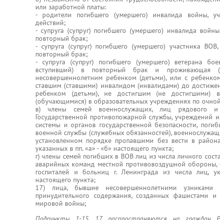
или заработной платы:
- родители погибшего (умершего) инвалида войны, у
действий;
- супруга (супруг) погибшего (умершего) инвалида войны
повторный брак;
- супруга (супруг) погибшего (умершего) участника ВОВ
повторный брак;
- супруга (супруг) погибшего (умершего) ветерана бо
вступивший) в повторный брак и проживающая (
несовершеннолетним ребенком (детьми), или с ребенком 
ставшим (ставшими) инвалидом (инвалидами) до достижени
ребенком (детьми), не достигшим (не достигшими) 
(обучающимися) в образовательных учреждениях по очно
в) члены семей военнослужащих, лиц рядового и 
Государственной противопожарной службы, учреждений и
системы и органов государственной безопасности, поги
военной службы (служебных обязанностей), военнослужащи
установленном порядке пропавшими без вести в района
указанных в пп. «а» - «б» настоящего пункта;
г) члены семей погибших в ВОВ лиц из числа личного сос
аварийных команд местной противовоздушной обороны, 
госпиталей и больниц г. Ленинграда из числа лиц, у
настоящего пункта;
17) лица, бывшие несовершеннолетними узниками 
принудительного содержания, созданных фашистами и
мировой войны;
Подпункты 1-15, 17 распространяются на граждан 