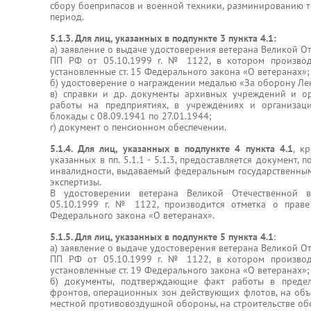
сбору боеприпасов и военной техники, разминированию т
период.
5.1.3. Для лиц, указанных в подпункте 3 пункта 4.1:
а) заявление о выдаче удостоверения ветерана Великой О
ПП РФ от 05.10.1999 г. № 1122, в котором производ
установленные ст. 15 Федерального закона «О ветеранах»;
б) удостоверение о награждении медалью «За оборону Ле
в) справки и др. документы архивных учреждений и о
работы на предприятиях, в учреждениях и организац
блокады с 08.09.1941 по 27.01.1944;
г) документ о пенсионном обеспечении.
5.1.4. Для лиц, указанных в подпункте 4 пункта 4.1
, к
указанных в пп. 5.1.1 - 5.1.3, предоставляется документ
инвалидности, выдаваемый федеральным государственны
экспертизы.
В удостоверении ветерана Великой Отечественной
05.10.1999 г. № 1122, производится отметка о праве 
Федерального закона «О ветеранах».
5.1.5. Для лиц, указанных в подпункте 5 пункта 4.1
:
а) заявление о выдаче удостоверения ветерана Великой О
ПП РФ от 05.10.1999 г. № 1122, в котором производ
установленные ст. 19 Федерального закона «О ветеранах»;
б) документы, подтверждающие факт работы в преде
фронтов, операционных зон действующих флотов, на об
местной противовоздушной обороны, на строительстве об