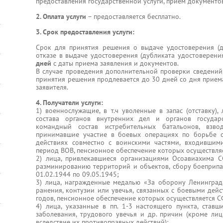
предоставления государственной услуги, прием документо
2. Оплата услуги
– предоставляется бесплатно.
3. Срок предоставления услуги:
Срок для принятия решения о выдаче удостоверения (д
отказе в выдаче удостоверения (дубликата удостоверен
дней
с даты приема заявления и документов.
В случае проведения дополнительной проверки сведений,
принятия решения продлевается до 30 дней со дня прием
заявителя.
4. Получатели услуги:
1) военнослужащие, в т.ч уволенные в запас (отставку)
состава органов внутренних дел и органов государ
командный состав истребительных батальонов, взв
принимавшие участие в боевых операциях по борьбе 
действиях совместно с воинскими частями, входившим
период ВОВ, пенсионное обеспечение которых осуществля
2) лица, привлекавшиеся организациями Осоавиахима С
разминированию территорий и объектов, сбору боеприпа
01.02.1944 по 09.05.1945;
3) лица, награжденные медалью «За оборону Ленинграда
ранения, контузии или увечья, связанных с боевыми дей
годов, пенсионное обеспечение которых осуществляется С
4) лица, указанные в пп. 1-3 настоящего пункта, став
заболевания, трудового увечья и др. причин (кроме лиц
вследствие их противоправных действий);