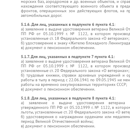
морских баз, аэродромов и др. военных объектов, и спр
нахождения соответствующего военного объекта в пред
фронтов, операционных зон действующих флотов, на п
автомобильных дорог.
5.1.6. Для лиц, указанных в подпункте 6 пункта 4.1
:
а) заявление о выдаче удостоверения ветерана Великой О
ПП РФ от 05.10.1999 г. № 1122, в котором производ
установленные ст. 18 Федерального закона «О ветеранах»;
б) удостоверение к знаку «Жителю блокадного Ленинграда
в) документ о пенсионном обеспечении.
5.1.7. Для лиц, указанных в подпункте 7 пункта 4.1:
а) заявление о выдаче удостоверения ветерана Великой О
ПП РФ от 05.10.1999 г. № 1122, в котором производ
установленные ст. 20 Федерального закона «О ветеранах»;
б) трудовые книжки, справки архивных учреждений и о
работы в тылу в период с 22.06.1941 по 09.05.1945 не ме
работы на временно оккупированных территориях СССР;
в) документ о пенсионном обеспечении.
5.1.8. Для лиц, указанных в подпункте 8 пункта 4.1:
а) заявление о выдаче удостоверения ветерана В
утвержденного ПП РФ от 05.10.1999 г. № 1122, в которо
льготы, установленные ст. 20 Федерального закона «О вете
б) удостоверения о награждении орденами или медалям
период Великой Отечественной войны;
в) документ о пенсионном обеспечении.