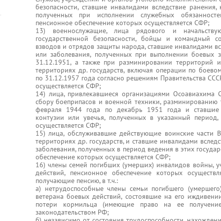
безопасности, ставшие инвалидами вследствие ранения, 
полученных при исполнении служебных обязанност
пенсионное обеспечение которых осуществляется СФР;
13) военнослужащие, лица рядового и начальств
государственной безопасности, бойцы и командный со
взводов и отрядов защиты народа, ставшие инвалидами вс
или заболевания, полученных при выполнении боевых з
31.12.1951, а также при разминировании территорий 
территориях др. государств, включая операции по боево
по 31.12.1957 года согласно решениям Правительства ССС
осуществляется СФР;
14) лица, привлекавшиеся организациями Осоавиахима 
сбору боеприпасов и военной техники, разминированию 
февраля 1944 года по декабрь 1951 года и ставшие 
контузии или увечья, полученных в указанный период,
осуществляется СФР;
15) лица, обслуживавшие действующие воинские части 
территориях др. государств, и ставшие инвалидами вследс
заболевания, полученных в период ведения в этих госуда
обеспечение которых осуществляется СФР;
16) члены семей погибших (умерших) инвалидов войны, у
действий, пенсионное обеспечение которых осуществл
получающие пенсию, в т.ч.:
а) нетрудоспособные члены семьи погибшего (умершего
ветерана боевых действий, состоявшие на его иждивен
потери кормильца (имеющие право на ее получение
законодательством РФ;
б) независимо от состояния трудоспособности, нахожден