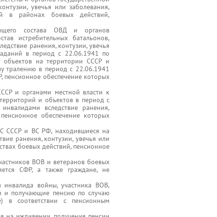
контузии, увечья или заболевания,
ей в районах боевых действий,
ующего состава ОВД и органов
став истребительных батальонов,
ледствие ранения, контузии, увечья
аданий в период с 22.06.1941 по
и объектов на территории СССР и
му тралению в период с 22.06.1941
Р, пенсионное обеспечение которых
СССР и органами местной власти к
территорий и объектов в период с
инвалидами вследствие ранения,
 пенсионное обеспечение которых
ВС СССР и ВС РФ, находившиеся на
твие ранения, контузии, увечья или
рствах боевых действий, пенсионное
частников ВОВ и ветеранов боевых
яется СФР, а также граждане, не
) инвалида войны, участника ВОВ,
ии и получающие пенсию по случаю
) в соответствии с пенсионным
ия на иждивении, получения пенсии