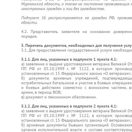
Мурманской области, а также на постоянно проживающих 
иностранных граждан и лиц без гражданства.
Подпункт 16 распространяется на граждан РФ, прожи
области.
4.2. Представитель заявителя на основании доверен
порядке.
5. Перечень документов, необходимых для получения услу
5.1. Для предоставления государственной услуги необход
5.1.1. Для лиц, указанных в подпункте 1 пункта 4.1:
а) заявление о выдаче удостоверения ветерана Великой О
ПП РФ от 05.10.1999 г. № 1122, в котором производ
установленные ст. 15 Федерального закона «О ветеранах»;
б) документы архивных учреждений, подтверждающ
истребительных батальонов и участия в боевых операциях
и боевых действиях совместно с воинскими частями, 
армии, в период ВОВ;
в) документ о пенсионном обеспечении.
5.1.2. Для лиц, указанных в подпункте 2 пункта 4.1:
а) заявление о выдаче удостоверения ветерана Великой О
ПП РФ от 05.10.1999 г. № 1122, в котором производ
установленные ст. 15 Федерального закона «О ветеранах»;
б) архивные документы бывших организаций Осоавиахим
органов исполнительной власти о составе соответствую