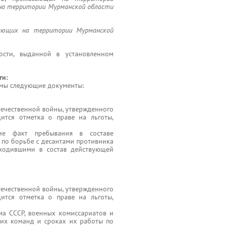
на территории Мурманской области
вающих на территории Мурманской
ности, выданной в установленном
ги:
имы следующие документы:
течественной войны, утвержденного
ится отметка о праве на льготы,
ие факт пребывания в составе
 по борьбе с десантами противника
входившими в состав действующей
течественной войны, утвержденного
ится отметка о праве на льготы,
а СССР, военных комиссариатов и
щих команд и сроках их работы по