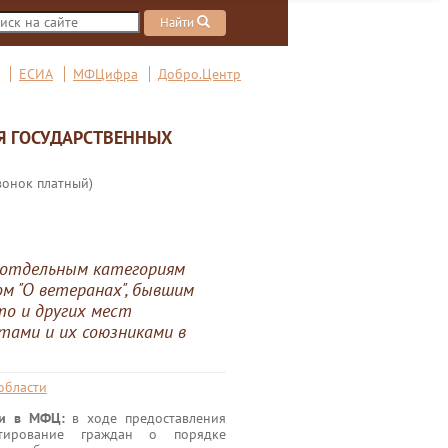
Найти
ЕСИА
МФЦифра
Добро.Центр
Я ГОСУДАРСТВЕННЫХ
вонок платный)
 отдельным категориям
м "О ветеранах", бывшим
то и других мест
тами и их союзниками в
области
уги в МФЦ:
в ходе предоставления
ьтирование граждан о порядке