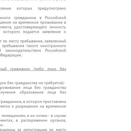
вление которых предусмотрено
нного гражданина в Российской
ешения на временное проживание в
мента, удостоверяющего личность
и которого подается заявление о
т по месту пребывания, заявленный
 пребывания такого иностранного
 законодательством Российской
 Федерации.
нный гражданин (либо лицо без
ом без гражданства не требуется):
роживание лица без гражданства
лучения образования лица без
гражданина, в котором проставлена
метка о разрешении на временное
помещением, и их копии - в случае
ментах, в распоряжении органов,
и.
пошлины за регистрацию по месту