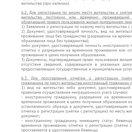
жительства (при наличии).
6.2. Для регистрации по иному месту жительства и сняти
жительства постоянно или временно проживающий
обладающий правом пользования жилым помещением пред
1) Заявление о регистрации по новому месту жительства с
2) Документ, удостоверяющий личность, вид на житель
проживание лица без гражданства (разрешение на времен
образования лица без гражданства);
либо документ, удостоверяющий личность иностранного г
отметка о разрешении на временное проживание или от
проживание в целях получения образования.
3) Документы, подтверждающие право пользования жилым 
отсутствия сведений, содержащихся в указанных доку
предоставляющих государственные и муниципальные услуг
6.3. Для проставления отметки о регистрации (снят
гражданина по месту жительства иностранный гражданин п
1) вид на жительство либо документ, удостоверяющий 
правилами осуществления миграционного учета случаях:
- иностранному гражданину, разрешение на временно
временное проживание в целях получения образования к
установленного образца в документе, удостоверяющем л
отметка о регистрации (снятии с регистрации) по месту жи
документ;
- иностранному гражданину, имеющему статус бежен
временное проживание, отметка о регистрации (снятии с
проставляется в удостоверение беженца;