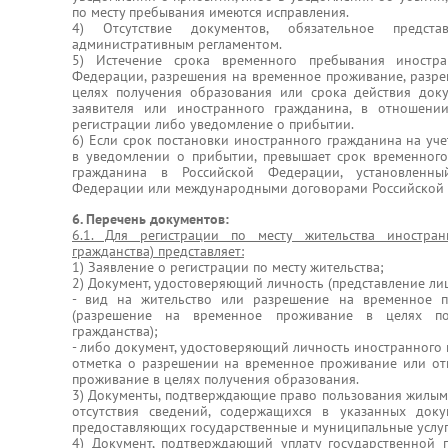
по месту пребывания имеются исправления.
4) Отсутствие документов, обязательное предста
административным регламентом.
5) Истечение срока временного пребывания иностра
Федерации, разрешения на временное проживание, разр
целях получения образования или срока действия доку
заявителя или иностранного гражданина, в отношени
регистрации либо уведомление о прибытии.
6) Если срок постановки иностранного гражданина на уче
в уведомлении о прибытии, превышает срок временного
гражданина в Российской Федерации, установленный
Федерации или международными договорами Российской
6. Перечень документов:
6.1. Для регистрации по месту жительства иностра
гражданства) представляет:
1) Заявление о регистрации по месту жительства;
2) Документ, удостоверяющий личность (представление лиц
- вид на жительство или разрешение на временное п
(разрешение на временное проживание в целях по
гражданства);
- либо документ, удостоверяющий личность иностранного 
отметка о разрешении на временное проживание или от
проживание в целях получения образования.
3) Документы, подтверждающие право пользования жилым 
отсутствия сведений, содержащихся в указанных доку
предоставляющих государственные и муниципальные услуг
4) Документ, подтверждающий уплату государственной 