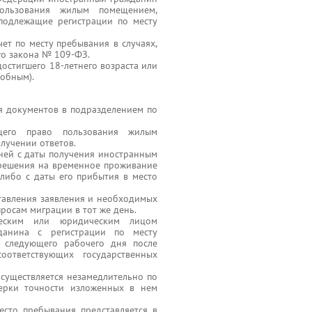
ользования жилым помещением,
подлежащие регистрации по месту
ет по месту пребывания в случаях,
ого закона № 109-ФЗ.
достигшего 18-летнего возраста или
обным).
ия документов в подразделением по
ющего право пользования жилым
лучении ответов.
дней с даты получения иностранным
решения на временное проживание
либо с даты его прибытия в место
тавления заявления и необходимых
росам миграции в тот же день.
ческим или юридическим лицом
данина с регистрации по месту
е следующего рабочего дня после
оответствующих государственных
существляется незамедлительно по
верки точности изложенных в нем
сто пребывания представляется в