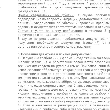
территориальный орган МВД в течение 7 рабочих дн
пребывания либо с даты получения временного уд
гражданства в РФ.
Прием уведомлений об убытии:
в случае поступле
подразделение по вопросам миграции, должностное лицо 
принятии уведомления об убытии и проверки правильн
подпись и осуществляет соответствующие записи в отрывн
Снятие с учета по месту пребывания:
в течении 3 ра
документов в подразделение миграции.
В случае непредставления необходимых документов -
получения необходимых документов (сведений) от с
органов или органов местного самоуправления.
5. Основания для отказа в приеме документов:
1) Нарушение требований к форме и содержанию заявлени
- бланк заявления о регистрации заполняется разборч
технических средств на русском языке. При заполнении б
использование аббревиатур, сокращения слов и пропуск р
- заявление о снятии с регистрации заполняется разбор
технических средств на русском языке. При написании за
допускается использование аббревиатур, сокращение слов
- принимающая сторона заполняет бланк уведомления о 
гражданина, подлежащего постановке на учет по месту пре
- бланк уведомления о прибытии заполняется разборчи
технических средств на русском языке, исправления не доп
2) Если текст заявления либо уведомления не поддается п
3) Если в заявлении о регистрации либо в заявлении
уведомлении о прибытии, либо в уведомлении об убытии, 