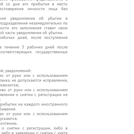
ей со дня его прибытия в место
остоверения личности лица без
ния уведомления об убытии в
подразделения незамедлительно по
ости его заполнения ставит свою
ой части уведомления об убытии.
бочих дней, после поступления
 в течение 3 рабочих дней после
оответствующих государственных
й, уведомлений:
иво от руки или с использованием
ланка не допускаются исправления,
еквизитов;
чиво от руки или с использованием
явления о снятии с регистрации не
;
прибытии на каждого иностранного
бывания.
во от руки или с использованием
ускаются.
рочтению.
 о снятии с регистрации, либо в
либо в заявлении о снятии с учета