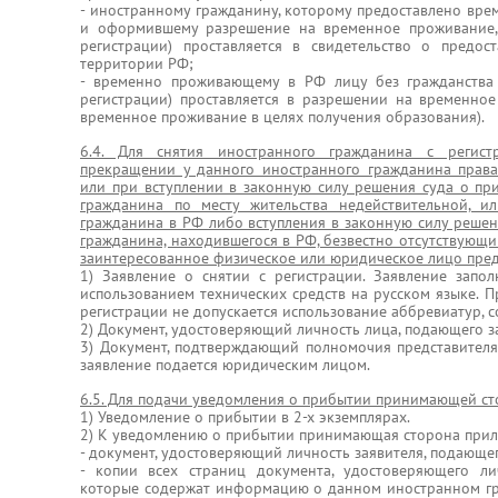
- иностранному гражданину, которому предоставлено вр
и оформившему разрешение на временное проживание, 
регистрации) проставляется в свидетельство о предо
территории РФ;
- временно проживающему в РФ лицу без гражданства 
регистрации) проставляется в разрешении на временно
временное проживание в целях получения образования).
6.4. Для снятия иностранного гражданина с регист
прекращении у данного иностранного гражданина прав
или при вступлении в законную силу решения суда о пр
гражданина по месту жительства недействительной, и
гражданина в РФ либо вступления в законную силу решен
гражданина, находившегося в РФ, безвестно отсутствующ
заинтересованное физическое или юридическое лицо пред
1) Заявление о снятии с регистрации. Заявление запо
использованием технических средств на русском языке. П
регистрации не допускается использование аббревиатур, 
2) Документ, удостоверяющий личность лица, подающего з
3) Документ, подтверждающий полномочия представителя 
заявление подается юридическим лицом.
6.5. Для подачи уведомления о прибытии принимающей ст
1) Уведомление о прибытии в 2-х экземплярах.
2) К уведомлению о прибытии принимающая сторона прила
- документ, удостоверяющий личность заявителя, подающе
- копии всех страниц документа, удостоверяющего ли
которые содержат информацию о данном иностранном гр