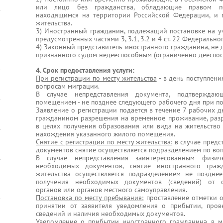
или лицо без гражданства, обладающие правом п
находящимся на территории Российской Федерации, и 
жительства.
3) Иностранный гражданин, подлежащий постановке на уч
предусмотренных частями 3, 3.1, 3.2 и 4 ст. 22 Федеральн
4) Законный представитель иностранного гражданина, не 
признанного судом недееспособным (ограниченно дееспос
4. Срок предоставления услуги:
При регистрации по месту жительства
- в день поступлен
вопросам миграции.
В случае непредставления документа, подтвержда
помещением - не позднее следующего рабочего дня при по
Заявление о регистрации подается в течение 7 рабочих 
гражданином разрешения на временное проживание, раз
в целях получения образования или вида на жительство 
нахождения указанного жилого помещения.
Снятие с регистрации по месту жительства:
в случае предс
документов снятие осуществляется подразделением по воп
В случае непредставления заинтересованным физи
необходимых документов, снятие иностранного граж
жительства осуществляется подразделением не поздне
получения необходимых документов (сведений) от с
органов или органов местного самоуправления.
Постановка по месту пребывания:
проставление отметки о
принятии от заявителя уведомления о прибытии, про
сведений и наличия необходимых документов.
Уведомление о прибытии иностранного гражданина в ме