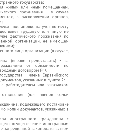
транного государства;
ния жилым или иным помещением,
ического проживания - в случае
ментах, в распоряжении органов,
и;
лежит постановке на учет по месту
уществляет трудовую или иную не
учае фактического проживания по
занной организации, не имеющем
менном);
енного лица организации (в случае,
на (вправе предоставить) - за
гражданина от обязанности по
народным договором РФ.
осударства - члена Евразийского
окументов, указанных в пункте 2:
 с работодателем или заказчиком
 отношения (для членов семьи
ажданина, подлежащего постановке
имо копий документов, указанных в
ора иностранного гражданина с
ющего осуществление иностранным
не запрещенной законодательством