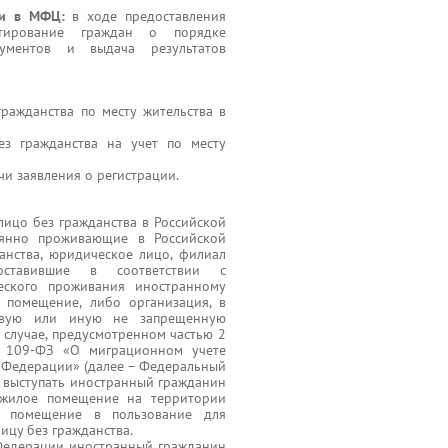
ги в МФЦ:
в ходе предоставления
ьтирование граждан о порядке
кументов и выдача результатов
ражданства по месту жительства в
ез гражданства на учет по месту
и заявления о регистрации.
ицо без гражданства в Российской
оянно проживающие в Российской
нства, юридическое лицо, филиал
доставившие в соответствии с
еского проживания иностранному
 помещение, либо организация, в
довую или иную не запрещенную
 случае, предусмотренном частью 2
 109-ФЗ «О миграционном учете
й Федерации» (далее – Федеральный
 выступать иностранный гражданин
 жилое помещение на территории
е помещение в пользование для
ицу без гражданства.
Федерации иностранный гражданин