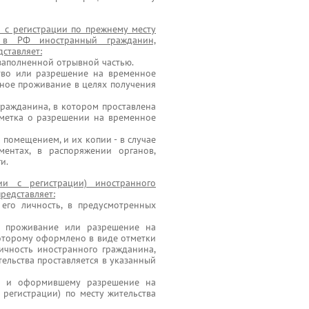
я с регистрации по прежнему месту
 в РФ иностранный гражданин,
ставляет:
 заполненной отрывной частью.
ство или разрешение на временное
ное проживание в целях получения
ражданина, в котором проставлена
метка о разрешении на временное
помещением, и их копии - в случае
ментах, в распоряжении органов,
и.
ии с регистрации) иностранного
редставляет:
его личность, в предусмотренных
е проживание или разрешение на
оторому оформлено в виде отметки
ичность иностранного гражданина,
тельства проставляется в указанный
ца и оформившему разрешение на
 регистрации) по месту жительства