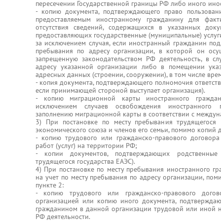
пересечении Государственной границы РФ либо иного инос
- копию документа, подтверждающего право пользова
предоставляемым иностранному гражданину для факт
отсутствия сведений, содержащихся в указанных доку
предоставляющих государственные (муниципальные) услуг
за исключением случая, если иностранный гражданин под
пребывания по адресу организации, в которой он ос
запрещенную законодательством РФ деятельность, в сл
адресу указанной организации либо в помещении ука
адресных данных (строении, сооружении), в том числе вре
- копия документа, подтверждающего полномочия ответств
если принимающей стороной выступает организация).
- копию миграционной карты иностранного граждани
исключением случаев освобождения иностранного 
заполнению миграционной карты в соответствии с между
3) При постановке по месту пребывания трудящегося г
экономического союза и членов его семьи, помимо копий д
- копию трудового или гражданско-правового договора
работ (услуг) на территории РФ;
- копии документов, подтверждающих родственные
трудящегося государства ЕАЭС).
4) При постановке по месту пребывания иностранного гр
на учет по месту пребывания по адресу организации, пом
пункте 2:
- копию трудового или гражданско-правового догов
организацией или копию иного документа, подтвержда
гражданином в данной организации трудовой или иной 
РФ деятельности.