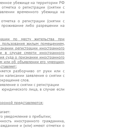
еменное убежище на территории РФ
отметка о регистрации (снятии с
ставлении временного убежища на
отметка о регистрации (снятии с
е проживание либо разрешении на
рации по месту жительства при
а пользования жилым помещением,
изнании регистрации иностранного
ли в случае смерти иностранного
ия суда о признании иностранного
им или об объявлении его умершим,
ставляет:
лняется разборчиво от руки или с
ри написании заявления о снятии с
сокращение слов.
аявление о снятии с регистрации
юридического лица, в случае если
ороной представляются:
гает:
го уведомление о прибытии;
чность иностранного гражданина,
ажданине и (или) имеют отметки о