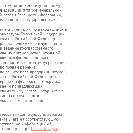
, в том числе Конституционному
Федерации, а также Генеральной
й палаты Российской Федерации,
Федерации и государственным
вам-исполнителям по находящимся в
рокуратуры Российской Федерации
ельства Российской Федерации,
прав на недвижимое имущество и
 и ведение государственного
альных органов исполнительной
джетных фондов, органам
 органам местного самоуправления,
по правам ребенка,
по защите прав предпринимателей,
ектах Российской Федерации,
ерации в федеральных округах,
ошении принадлежащих
ижимого имущества, нотариусам в
же иным определенным
бладателям в отношении
ческим лицам осуществляется за
екте учета на соответствующую
едоставление информации об
чтено в реестре.
Реквизиты для