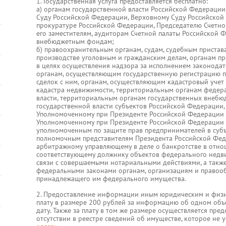
1. Государственная услуга предоставляется бесплатно:
а) органам государственной власти Российской Федерации
Суду Российской Федерации, Верховному Суду Российской 
прокуратуре Российской Федерации, Председателю Счетно
его заместителям, аудиторам Счетной палаты Российской 
внебюджетным фондам;
б) правоохранительным органам, судам, судебным приста
производстве уголовным и гражданским делам, органам п
в целях осуществления надзора за исполнением законодат
органам, осуществляющим государственную регистрацию 
сделок с ним, органам, осуществляющим кадастровый учет
кадастра недвижимости, территориальным органам федер
власти, территориальным органам государственных внебю
государственной власти субъектов Российской Федерации,
Уполномоченному при Президенте Российской Федерации 
Уполномоченному при Президенте Российской Федерации 
уполномоченным по защите прав предпринимателей в субъ
полномочным представителям Президента Российской Фед
арбитражному управляющему в деле о банкротстве в отн
соответствующему должнику объектов федерального недв
связи с совершаемыми нотариальными действиями, а так
федеральными законами органам, организациям и правоо
принадлежащего им федерального имущества.
2. Предоставление информации иным юридическим и физи
плату в размере 200 рублей за информацию об одном объ
дату. Также за плату в том же размере осуществляется пр
отсутствии в реестре сведений об имуществе, которое не у