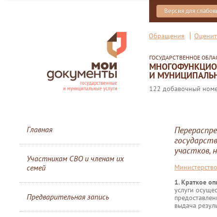
Версия для слабо
Обращения
Оценит
ГОСУДАРСТВЕННОЕ ОБЛ
МНОГОФУНКЦИОН
И МУНИЦИПАЛЬН
122 добавочный номер
Главная
Перераспре
государств
участков, 
Участникам СВО и членам их
семей
Министерств
1. Краткое о
услуги осуще
Предварительная запись
предоставлен
выдача резуль