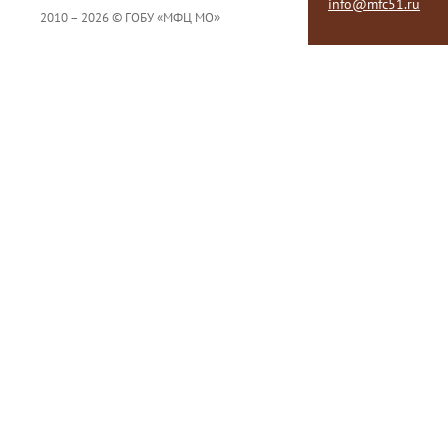
info@mfc51.ru
2010 – 2026 © ГОБУ «МФЦ МО»