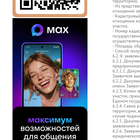
территории).
- Из представ
отношении зе
- Кадастровый
отношении ко
участка.
- Номер када
государствен
осуществлять
- Площадь об
- Способ полу
6.2. К заявле
6.2.1. Докум
предпринимат
6.2.1.1. Доку
Заявителя выс
6.2.2. Докуме
имени Заявите
6.2.3. Копии
участок, прин
Едином госуд
6.2.4. Схема 
территории, 
случае подачи
6.2.5. Докуме
заявлением о
6.2.6. Завер
юридического 