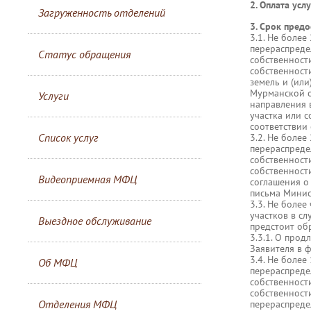
2. Оплата усл
Загруженность отделений
3. Срок предо
3.1. Не боле
перераспреде
Статус обращения
собственност
собственност
земель и (или
Мурманской о
Услуги
направления 
участка или 
соответствии
Список услуг
3.2. Не боле
перераспреде
собственност
собственност
Видеоприемная МФЦ
соглашения о
письма Минис
3.3. Не боле
участков в сл
Выездное обслуживание
предстоит об
3.3.1. О про
Заявителя в 
3.4. Не более
Об МФЦ
перераспреде
собственност
собственност
Отделения МФЦ
перераспреде