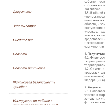
собственност
собственност
Заявителю.
Документы
3.5. В общий 
- приостанов
(или) земель
области, и зе
Задать вопрос
поступления 
участков, на
участка, нах
представленн
Оцените нас
местоположен
частично или
Новости
4. Получатели
4.1. Физичес
территориаль
территориаль
Новости партнеров
4.2. От имен
представител
(полномочия)
Федерации (д
Финансовая безопасность
граждан
5. Результат:
5.1. Направл
участка в фо
земельных уч
Инструкция по работе с
форме письма