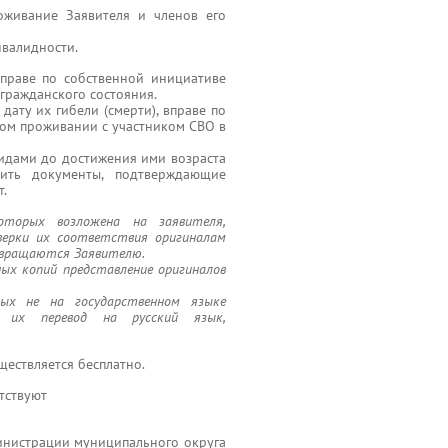
оживание Заявителя и членов его
валидности.
праве по собственной инициативе
гражданского состояния.
дату их гибели (смерти), вправе по
ном проживании с участником СВО в
лидами до достижения ими возраста
вить документы, подтверждающие
т.
оторых возложена на заявителя,
оверки их соответствия оригиналам
звращаются Заявителю.
ных копий представление оригиналов
ных не на государственном языке
ся их перевод на русский язык,
ществляется бесплатно.
тствуют
нистрации муниципального округа