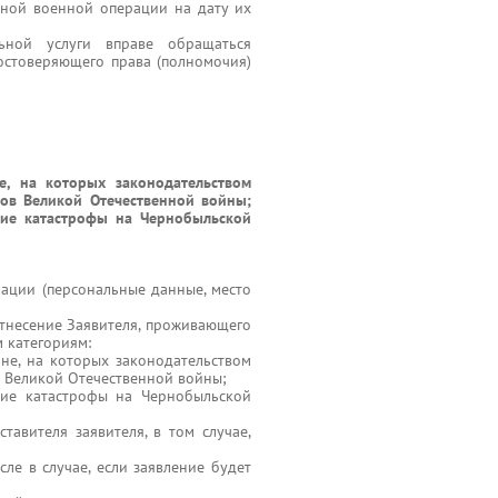
ьной военной операции на дату их
ьной услуги вправе обращаться
остоверяющего права (полномочия)
е, на которых законодательством
ков Великой Отечественной войны;
вие катастрофы на Чернобыльской
ации (персональные данные, место
тнесение Заявителя, проживающего
 категориям:
не, на которых законодательством
в Великой Отечественной войны;
вие катастрофы на Чернобыльской
авителя заявителя, в том случае,
сле в случае, если заявление будет