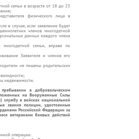
ной семьи в возрасте от 18 до 23
чения;
едставителя физического лица в
сле в случае, если заявление будет
ершеннолетних членов многодетной
ерсональных данных каждого члена
 многодетной семьи, вправе по
оживание Заявителя и членов его
 родители не лишены родительских
нвалидности;
ты недвижимости.
о пребывании в добровольческом
зложенных на Вооруженные Силы
) службу в войсках национальной
ые звания полиции, удостоенные
орденами Российской Федерации за
иеся ветеранами боевых действий
енной операции.