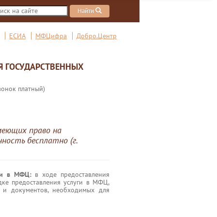
Найти
ЕСИА
МФЦифра
Добро.Центр
Я ГОСУДАРСТВЕННЫХ
вонок платный)
меющих право на
ность бесплатно (г.
ги в МФЦ:
в ходе предоставления
дке предоставления услуги в МФЦ,
 и документов, необходимых для