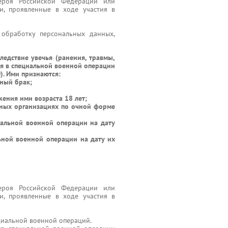
ероя Российской Федерации или
и, проявленные в ходе участия в
 обработку персональных данных,
ледствие увечья (ранения, травмы,
ия в специальной военной операции
). Ими признаются:
рный брак;
жения ими возраста 18 лет;
льных организациях по очной форме
иальной военной операции на дату
ьной военной операции на дату их
ероя Российской Федерации или
и, проявленные в ходе участия в
циальной военной операций.