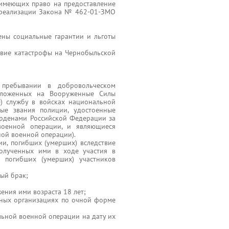
, имеющих право на предоставление
х реализации Закона № 462-01-ЗМО
ены социальные гарантии и льготы
твие катастрофы на Чернобыльской
 пребывании в добровольческом
зложенных на Вооруженные Силы
) службу в войсках национальной
ые звания полиции, удостоенные
орденами Российской Федерации за
 военной операции, и являющиеся
ной военной операции).
и, погибших (умерших) вследствие
 полученных ими в ходе участия в
 погибших (умерших) участников
ный брак;
жения ими возраста 18 лет;
льных организациях по очной форме
льной военной операции на дату их