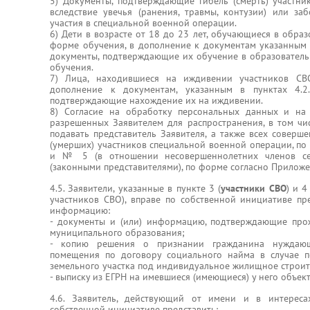
5) Документы, подтверждающие гибель (смерть) участн
вследствие увечья (ранения, травмы, контузии) или за
участия в специальной военной операции.
6) Дети в возрасте от 18 до 23 лет, обучающиеся в обра
форме обучения, в дополнение к документам указанным в 
документы, подтверждающие их обучение в образовател
обучения.
7) Лица, находившиеся на иждивении участников СВ
дополнение к документам, указанным в пунктах 4.2.1
подтверждающие нахождение их на иждивении.
8) Согласие на обработку персональных данных и на
разрешенных Заявителем для распространения, в том чис
подавать представитель Заявителя, а также всех соверш
(умерших) участников специальной военной операции, п
и № 5 (в отношении несовершеннолетних членов сем
(законными представителями), по форме согласно Прилож
4.5. Заявители, указанные в пункте 3 (
участники СВО
) и 4
участников СВО), вправе по собственной инициативе пр
информацию:
- документы и (или) информацию, подтверждающие про
муниципального образования;
- копию решения о признании гражданина нуждающ
помещения по договору социального найма в случае п
земельного участка под индивидуальное жилищное строит
- выписку из ЕГРН на имевшиеся (имеющиеся) у него объек
4.6. Заявитель, действующий от имени и в интерес
собственной инициативе представить: