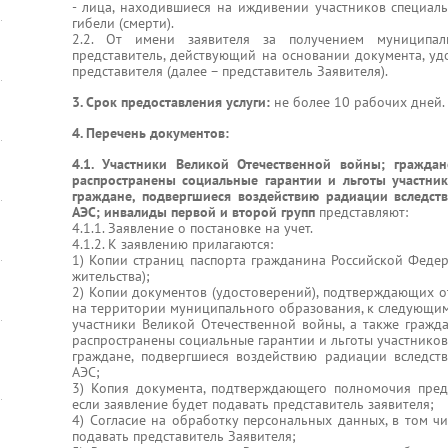
- лица, находившиеся на иждивении участников специал
гибели (смерти).
2.2. От имени заявителя за получением муниципал
представитель, действующий на основании документа, уд
представителя (далее – представитель Заявителя).
3. Срок предоставления услуги:
не более 10 рабочих дней.
4. Перечень документов:
4.1. Участники Великой Отечественной войны; граждан
распространены социальные гарантии и льготы участни
граждане, подвергшиеся воздействию радиации вследст
АЭС; инвалиды первой и второй групп
представляют:
4.1.1. Заявление о постановке на учет.
4.1.2. К заявлению прилагаются:
1) Копии страниц паспорта гражданина Российской Федер
жительства);
2) Копии документов (удостоверений), подтверждающих о
на территории муниципального образования, к следующим
участники Великой Отечественной войны, а также гражда
распространены социальные гарантии и льготы участнико
граждане, подвергшиеся воздействию радиации вследст
АЭС;
3) Копия документа, подтверждающего полномочия предст
если заявление будет подавать представитель заявителя;
4) Согласие на обработку персональных данных, в том чи
подавать представитель Заявителя;