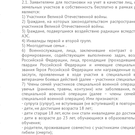
2.1. Заявителями для постановки на учет в качестве лиц
земельных участков в собственность бесплатно в рамка
являются:
1) Участники Великой Отечественной войны.
2) Граждане, на которых законодательством распростран
участников Великой Отечественной войны.
3) Граждане, подвергшиеся воздействию радиации вследс
АЭС.
4) Инвалиды первой и второй групп.
5) Многодетные семьи .
6) Военнослужащие, лица, заключившие контракт о
формировании, содействующем выполнению задач, во
Российской Федерации, лица, проходящие (проходившие
гвардии Российской Федерации и имеющие специальн
звания Героя Российской Федерации или награжденные 
заслуги, проявленные в ходе участия в специальной
ветеранами боевых действий (далее – участники специаль
7) Члены семей участников специальной военной операци
увечья (ранения, травмы, контузии) или заболевания,
специальной военной операции (далее – члены семей
специальной военной операции). Ими признаются:
- супруга (супруг), не вступившая (не вступивший) в повтор
- дети, не достигшие возраста 18 лет;
- дети старше 18 лет, если они стали инвалидами до дости
- дети в возрасте до 23 лет, обучающиеся в образовате
обучения;
- родители, проживавшие совместно с участниками специа
гибели (смерти);