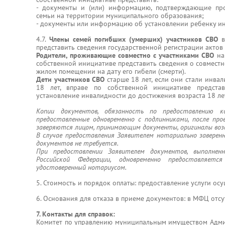
- документы и (или) информацию, подтверждающие пр
семьи на территории муниципального образования;
- документы или информацию об установлении ребенку ин
4.7.
Члены семей погибших (умерших) участников СВО
в
представить сведения государственной регистрации актов 
Родители, проживающие совместно с участниками СВО
на 
собственной инициативе представить сведения о совмест
жилом помещении на дату его гибели (смерти).
Дети участников СВО
старше 18 лет, если они стали инва
18 лет, вправе по собственной инициативе предста
установление инвалидности до достижения возраста 18 ле
Копии документов, обязанность по предоставлению к
предоставленные одновременно с подлинниками, после пр
заверяются лицом, принимающим документы, оригиналы во
В случае предоставления Заявителем нотариально заверен
документов не требуется.
При предоставлении Заявителем документов, выполнен
Российской Федерации, одновременно предоставляет
удостоверенный нотариусом.
5. Стоимость и порядок оплаты: предоставление услуги осу
6. Основания для отказа в приеме документов: в МФЦ отсу
7. Контакты для справок:
Комитет по управлению муниципальным имуществом Адми