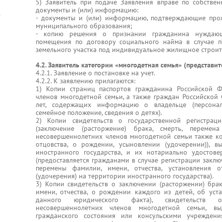
5) Заявитель при подаче Заявления вправе по собстве
документы и (или) информацию:
- документы и (или) информацию, подтверждающие про
муниципального образования;
- копию решения о признании гражданина нуждающ
помещения по договору социального найма в случае п
земельного участка под индивидуальное жилищное строит
4.2. Заявитель категории «многодетная семья» (представит
4.2.1. Заявление о постановке на учет.
4.2.2. К заявлению прилагаются:
1) Копии страниц паспортов гражданина Российской 
членов многодетной семьи, а также граждан Российской 
лет, содержащих информацию о владельце (персонал
семейное положение, сведения о детях).
2) Копии свидетельств о государственной регистрац
(заключение (расторжение) брака, смерть, перемен
несовершеннолетних членов многодетной семьи также ко
отцовства, о рождении, усыновлении (удочерении)), 
иностранного государства, и их нотариально удостов
(предоставляется гражданами в случае регистрации заклю
перемены фамилии, имени, отчества, установления о
(удочерения) на территории иностранного государства).
3) Копии свидетельств о заключении (расторжении) брак
имени, отчества, о рождении каждого из детей, об уст
данного юридического факта), свидетельств о
несовершеннолетних членов многодетной семьи, в
гражданского состояния или консульскими учрежден