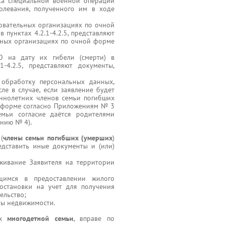
ика специальной военной операции
болевания, полученного им в ходе
зовательных организациях по очной
пунктах 4.2.1-4.2.5, представляют
ьных организациях по очной форме
О на дату их гибели (смерти) в
-4.2.5, представляют документы,
 обработку персональных данных,
ле в случае, если заявление будет
еннолетних членов семьи погибших
о форме согласно Приложениям № 3
ьи согласие даётся родителями
ению № 4).
 (
члены семьи погибших (умерших
)
едставить иные документы и (или)
живание Заявителя на территории
имся в предоставлении жилого
остановки на учет для получения
ельство;
ты недвижимости.
ах
многодетной семьи
, вправе по