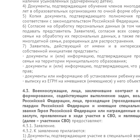
наличии усыновленных (удочеренных) детей).
4) Документы, подтверждающие обучение членов многодет
лет в образовательных организациях по очной форме обу
5) Копия документа, подтверждающего полномочия пр
соответствии с законодательством Российской Федерации.
6) Согласие на обработку персональных данных (в том чи
подавать представитель Заявителя), согласия всех сов
семьи на обработку их персональных данных, а также п
многодетной семьи, разрешенных для распространения.
7) Заявитель, действующий от имени и в интересах
собственной инициативе представить:
- документы и (или) информацию, подтверждающие пр
семьи на территории муниципального образования;
- документы и (или) информацию, подтверждающие, что
прав;
- документы или информацию об установлении ребенку и
- выписку из ЕГРН на имевшиеся (имеющиеся) у него объек
4.3. Военнослужащие, лица, заключившие контракт 
формировании, содействующем выполнению задач, во
Российской Федерации, лица, проходящие (проходившие
гвардии Российской Федерации и имеющие специальн
звания Героя Российской Федерации или награжденные 
заслуги, проявленные в ходе участия в СВО, и являющ
(далее – участники СВО)
предоставляют:
4.3.1. Заявление.
4.3.2. К заявлению прилагаются:
1) Документы, подтверждающие участие в специальной во