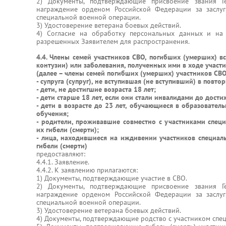
2) Документы, подтверждающие присвоение звания Г
награждение орденом Российской Федерации за заслуг
специальной военной операции.
3) Удостоверение ветерана боевых действий.
4) Согласие на обработку персональных данных и на
разрешенных Заявителем для распространения.
4.4. Члены семей участников СВО, погибших (умерших) вс
контузии) или заболевания, полученных ими в ходе участ
(далее – члены семей погибших (умерших) участников СВО
- супруга (супруг), не вступившая (не вступивший) в повто
- дети, не достигшие возраста 18 лет;
- дети старше 18 лет, если они стали инвалидами до дости
- дети в возрасте до 23 лет, обучающиеся в образовате
обучения;
- родители, проживавшие совместно с участниками спец
их гибели (смерти);
- лица, находившиеся на иждивении участников специал
гибели (смерти)
предоставляют:
4.4.1. Заявление.
4.4.2. К заявлению прилагаются:
1) Документы, подтверждающие участие в СВО.
2) Документы, подтверждающие присвоение звания Г
награждение орденом Российской Федерации за заслуг
специальной военной операции.
3) Удостоверение ветерана боевых действий.
4) Документы, подтверждающие родство с участником спе