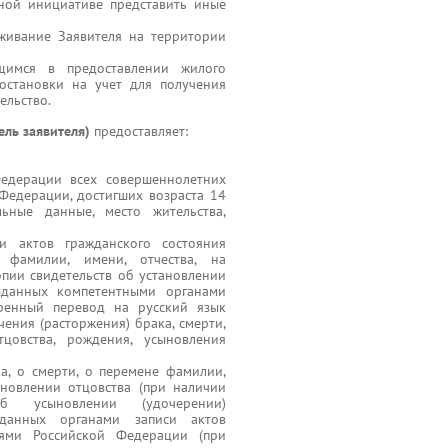
нной инициативе представить иные
живание Заявителя на территории
имся в предоставлении жилого
остановки на учет для получения
ельство.
ель заявителя)
предоставляет:
Федерации всех совершеннолетних
Федерации, достигших возраста 14
ьные данные, место жительства,
ии актов гражданского состояния
а фамилии, имени, отчества, на
пии свидетельств об установлении
выданных компетентными органами
еренный перевод на русский язык
чения (расторжения) брака, смерти,
тцовства, рождения, усыновления
а, о смерти, о перемене фамилии,
ановлении отцовства (при наличии
б усыновлении (удочерении)
ыданных органами записи актов
иями Российской Федерации (при