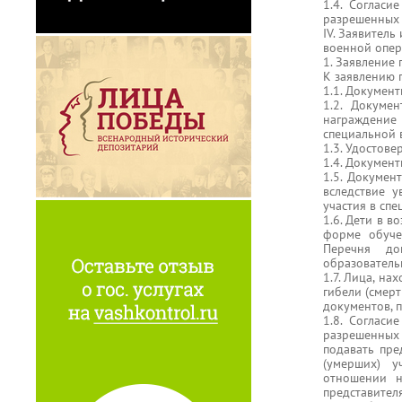
1.4. Соглас
разрешенных 
IV. Заявитель
военной опера
1. Заявление
К заявлению 
1.1. Докумен
1.2. Докуме
награждение
специальной 
1.3. Удостове
1.4. Докумен
1.5. Докумен
вследствие у
участия в сп
1.6. Дети в в
форме обуче
Перечня до
образователь
1.7. Лица, н
гибели (смерт
документов, 
1.8. Соглас
разрешенных 
подавать пре
(умерших) у
отношении н
представителя