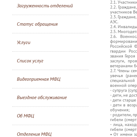
2.1. Участни
Загруженность отделений
2.2. Граждан
участников В
2.3. Граждан
АЭС.
Статус обращения
2.4. Инвалиды
2.5. Многодет
2.6. Военно
формировани
Услуги
Российской 
гвардии Рос
звания Героя
Список услуг
заслуги, пр
ветеранами б
2.7. Члены с
увечья (ране
Видеоприемная МФЦ
специальной 
военной опер
- супруга (су
- дети, не до
Выездное обслуживание
- дети старше
- дети в воз
обучения;
- родители, 
Об МФЦ
гибели (смерт
- лица, нахо
гибели (смерт
Отделения МФЦ
• От имени з