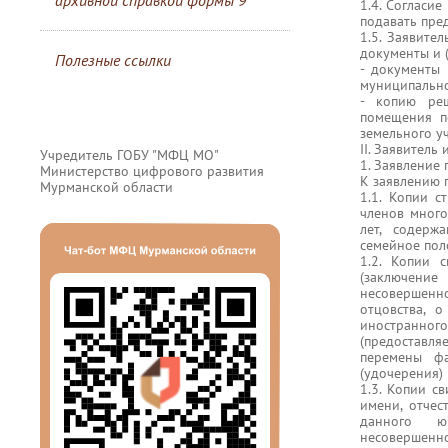
архивной справкой формы 9
1.4. Согласие
подавать пред
1.5. Заявите
документы и 
Полезные ссылки
- документы
муниципально
- копию ре
помещения п
земельного у
II. Заявитель
Учредитель ГОБУ "МФЦ МО"
1. Заявление
Министерство цифрового развития
К заявлению 
Мурманской области
1.1. Копии 
членов много
лет, содерж
семейное поло
1.2. Копии 
(заключение
несовершенно
отцовства, 
иностранног
(предоставля
перемены фа
(удочерения)
1.3. Копии с
имени, отчес
данного юр
несовершен