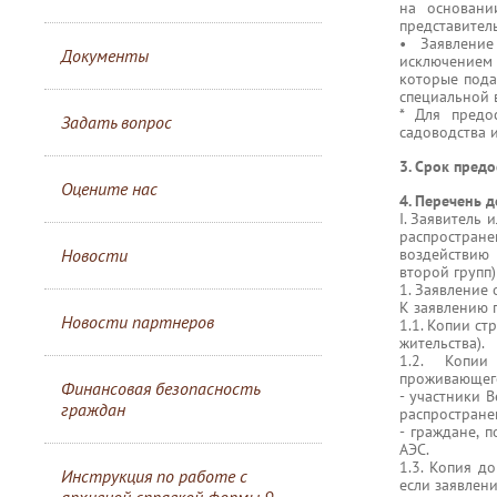
на основани
представитель
• Заявление
Документы
исключением 
которые пода
специальной в
* Для предо
Задать вопрос
садоводства 
3. Срок предо
Оцените нас
4. Перечень 
I. Заявитель 
распростране
Новости
воздействию
второй групп)
1. Заявление 
К заявлению 
Новости партнеров
1.1. Копии с
жительства).
1.2. Копии
проживающего
Финансовая безопасность
- участники 
граждан
распростране
- граждане, 
АЭС.
1.3. Копия д
Инструкция по работе с
если заявлени