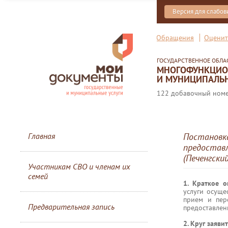
Версия для слабо
Обращения
Оценит
ГОСУДАРСТВЕННОЕ ОБЛ
МНОГОФУНКЦИОН
И МУНИЦИПАЛЬН
122 добавочный номер
Главная
Постановка
предоставл
(Печенгский
Участникам СВО и членам их
семей
1. Краткое 
услуги осуще
прием и пер
Предварительная запись
предоставлени
2. Круг заяви