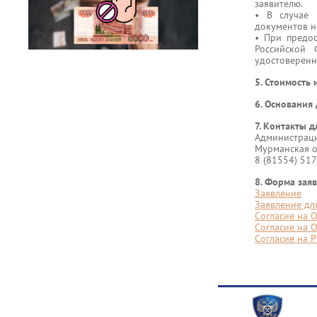
заявителю.
• В случае 
документов н
• При предос
Российской 
удостоверенн
5. Стоимость 
6. Основания 
7. Контакты д
Администраци
Мурманская об
8 (81554) 51
8. Форма зая
Заявление
Заявление дл
Согласие на 
Согласие на 
Согласие на 