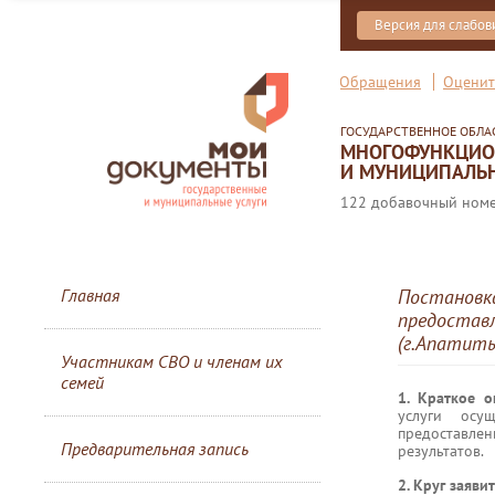
Версия для слабо
Обращения
Оценит
ГОСУДАРСТВЕННОЕ ОБЛ
МНОГОФУНКЦИОН
И МУНИЦИПАЛЬН
122 добавочный номер
Главная
Постановка
предоставл
(г.Апатит
Участникам СВО и членам их
семей
1. Краткое 
услуги осу
предоставлен
Предварительная запись
результатов.
2. Круг заяви