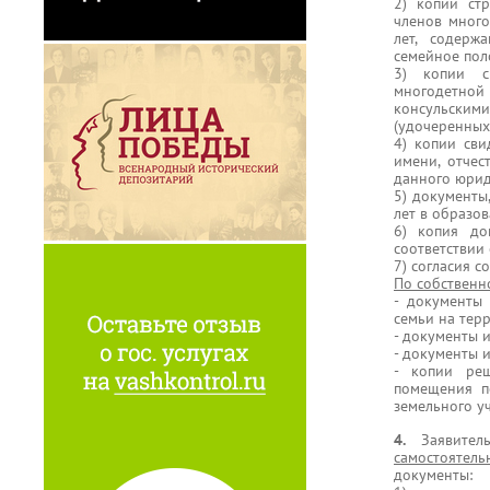
2) копии ст
членов много
лет, содерж
семейное поло
3) копии с
многодетной
консульски
(удочеренных)
4) копии сви
имени, отчес
данного юрид
5) документы
лет в образо
6) копия до
соответствии
7) согласия 
По собственн
- документы
семьи на тер
- документы 
- документы 
- копии ре
помещения п
земельного у
4.
Заявите
самостоятель
документы: