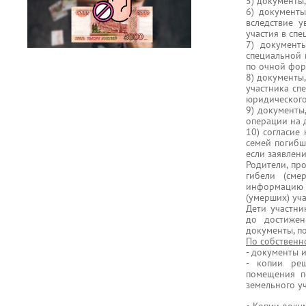
5) документы
6) документы
вследствие у
участия в сп
7) документ
специальной 
по очной фор
8) документы
участника сп
юридического
9) документы
операции на д
10) согласие
семей погибш
если заявлени
Родители, пр
гибели (сме
информацию 
(умерших) уч
Дети участни
до достижен
документы, п
По собствен
- документы 
- копии ре
помещения п
земельного у