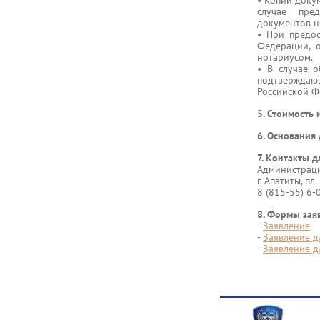
• Копии доку
случае пре
документов н
• При предос
Федерации, 
нотариусом.
• В случае 
подтверждающ
Российской Ф
5. Стоимость 
6. Основания 
7. Контакты д
Администраци
г. Апатиты, пл.
8 (815-55) 6-
8. Формы зая
-
Заявление
-
Заявление д
-
Заявление д