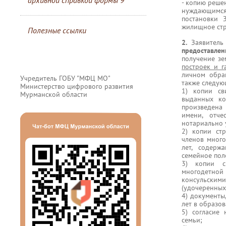
архивной справкой формы 9
- копию реше
нуждающимся 
постановки 
жилищное стр
Полезные ссылки
2.
Заявитель
предоставл
получение зе
построек и г
личном обр
Учредитель ГОБУ "МФЦ МО"
также следую
Министерство цифрового развития
1) копии св
Мурманской области
выданных ко
произведена
имени, отче
нотариально 
2) копии ст
членов много
лет, содерж
семейное поло
3) копии с
многодетной
консульски
(удочеренных)
4) документы
лет в образо
5) согласие
семьи;