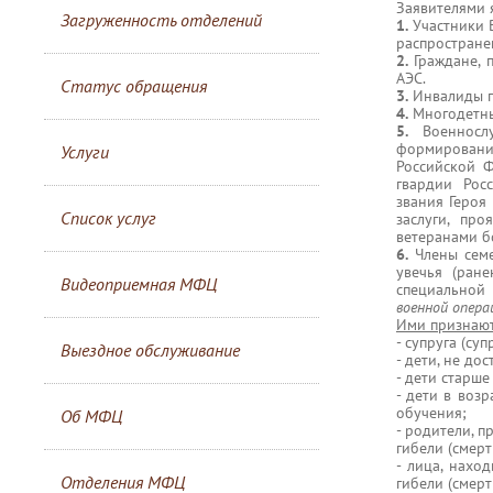
Заявителями 
Загруженность отделений
1.
Участники В
распростране
2.
Граждане, 
АЭС.
Статус обращения
3.
Инвалиды п
4.
Многодетны
5.
Военнослу
формировани
Услуги
Российской 
гвардии Рос
звания Героя
Список услуг
заслуги, пр
ветеранами б
6.
Члены семе
увечья (ране
Видеоприемная МФЦ
специальной
военной опера
Ими признаю
- супруга (су
Выездное обслуживание
- дети, не до
- дети старше
- дети в воз
обучения;
Об МФЦ
- родители, 
гибели (смерт
- лица, нахо
Отделения МФЦ
гибели (смерт