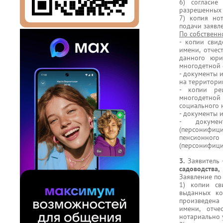
6) согласие
разрешенных 
7) копия но
подачи заявле
По собственн
- копии свид
имени, отчес
данного юри
многодетной 
- документы 
на территори
- копии ре
многодетно
социального 
- документы 
- докумен
(персонифиц
пенсионного
(персонифици
3.
Заявитель
садоводства,
Заявление по
1) копии св
выданных ко
произведена
имени, отче
нотариально 