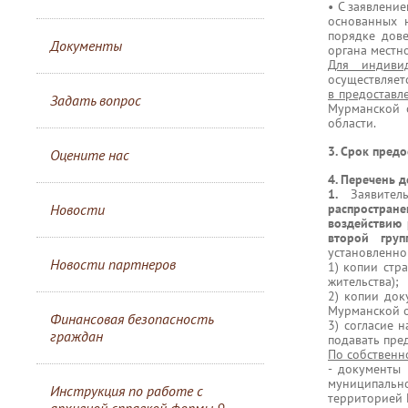
• С заявлени
основанных 
порядке дове
Документы
органа местно
Для индивид
осуществляет
в предоставл
Задать вопрос
Мурманской 
области.
3. Срок предо
Оцените нас
4. Перечень 
1.
Заявител
Новости
распростран
воздействию
второй груп
установленно
Новости партнеров
1) копии стр
жительства);
2) копии док
Мурманской об
Финансовая безопасность
3) согласие 
граждан
подавать пред
По собственн
- документы
муниципальн
Инструкция по работе с
территорией 