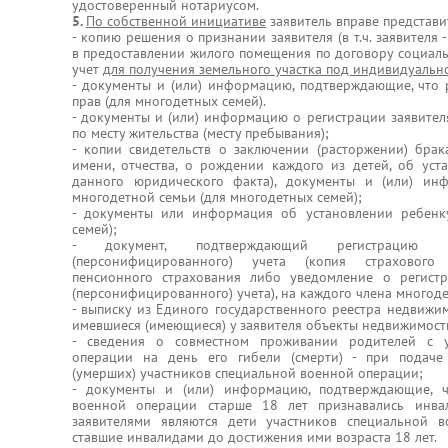
удостоверенный нотариусом.
5.
По собственной инициативе
заявитель вправе представ
- копию решения о признании заявителя (в т.ч. заявител
в предоставлении жилого помещения по договору социаль
учет
для получения земельного участка под индивидуальн
- документы и (или) информацию, подтверждающие, что
прав (для многодетных семей).
- документы и (или) информацию о регистрации заявителя
по месту жительства (месту пребывания);
- копии свидетельств о заключении (расторжении) брак
имени, отчества, о рождении каждого из детей, об уст
данного юридического факта), документы и (или) ин
многодетной семьи (для многодетных семей);
- документы или информация об установлении ребенк
семей);
- документ, подтверждающий регистрацию 
(персонифицированного) учета (копия страхового с
пенсионного страхования либо уведомление о регист
(персонифицированного) учета), на каждого члена многод
- выписку из Единого государственного реестра недвижи
имевшиеся (имеющиеся) у заявителя объекты недвижимост
- сведения о совместном проживании родителей с у
операции на день его гибели (смерти) - при подаче
(умерших) участников специальной военной операции;
- документы и (или) информацию, подтверждающие, ч
военной операции старше 18 лет признавались инвал
заявителями являются дети участников специальной 
ставшие инвалидами до достижения ими возраста 18 лет.