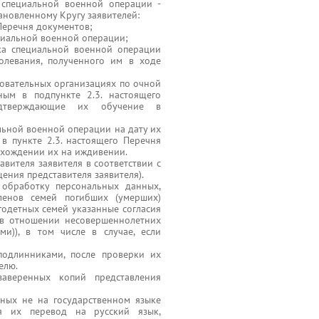
 специальной военной операции -
ановленному Кругу заявителей:
 Перечня документов;
циальной военной операции;
ика специальной военной операции
болевания, полученного им в ходе
азовательных организациях по очной
ным в подпункте 2.3. настоящего
подтверждающие их обучение в
льной военной операции на дату их
 в пункте 2.3. настоящего Перечня
ахождении их на иждивении.
вителя заявителя в соответствии с
ения представителя заявителя).
обработку персональных данных,
ленов семей погибших (умерших)
одетных семей указанные согласия
(в отношении несовершеннолетних
и)), в том числе в случае, если
подлинниками, после проверки их
елю.
заверенных копий представления
нных не на государственном языке
ся их перевод на русский язык,