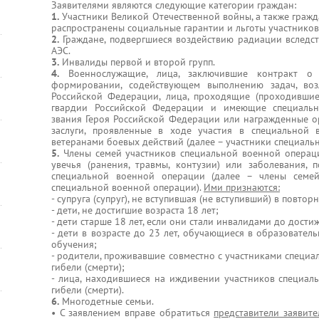
Заявителями являются следующие категории граждан:
1.
Участники Великой Отечественной войны, а также гражд
распространены социальные гарантии и льготы участнико
2.
Граждане, подвергшиеся воздействию радиации вследс
АЭС.
3.
Инвалиды первой и второй групп.
4.
Военнослужащие, лица, заключившие контракт о 
формировании, содействующем выполнению задач, во
Российской Федерации, лица, проходящие (проходившие
гвардии Российской Федерации и имеющие специальн
звания Героя Российской Федерации или награжденные 
заслуги, проявленные в ходе участия в специальной
ветеранами боевых действий (далее – участники специаль
5.
Члены семей участников специальной военной операци
увечья (ранения, травмы, контузии) или заболевания,
специальной военной операции (далее – члены семей
специальной военной операции).
Ими признаются:
- супруга (супруг), не вступившая (не вступивший) в повтор
- дети, не достигшие возраста 18 лет;
- дети старше 18 лет, если они стали инвалидами до дости
- дети в возрасте до 23 лет, обучающиеся в образовате
обучения;
- родители, проживавшие совместно с участниками специа
гибели (смерти);
- лица, находившиеся на иждивении участников специал
гибели (смерти).
6.
Многодетные семьи.
• С заявлением вправе обратиться
представители заявите