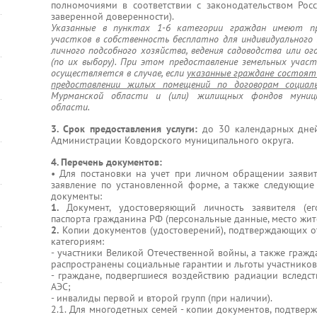
полномочиями в соответствии с законодательством Рос
заверенной доверенности).
Указанные в пунктах 1-6 категории граждан имеют пр
участков в собственность бесплатно для индивидуального
личного подсобного хозяйства, ведения садоводства или о
(по их выбору). При этом предоставление земельных учас
осуществляется в случае, если
указанные граждане состоят
предоставлении жилых помещений по договорам социал
Мурманской области и (или) жилищных фондов муници
области.
3. Срок предоставления услуги:
до 30 календарных дней
Администрации Ковдорского муниципального округа.
4. Перечень документов:
• Для постановки на учет при личном обращении заявит
заявление по установленной форме, а также следующие
документы:
1.
Документ, удостоверяющий личность заявителя (его
паспорта гражданина РФ (персональные данные, место жите
2.
Копии документов (удостоверений), подтверждающих о
категориям:
- участники Великой Отечественной войны, а также гражд
распространены социальные гарантии и льготы участнико
- граждане, подвергшиеся воздействию радиации вследс
АЭС;
- инвалиды первой и второй групп (при наличии).
2.1. Для многодетных семей - копии документов, подтве