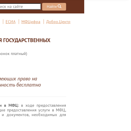
Найти
ЕСИА
МФЦифра
Добро.Центр
Я ГОСУДАРСТВЕННЫХ
вонок платный)
меющих право на
енность бесплатно
ги в МФЦ:
в ходе предоставления
дке предоставления услуги в МФЦ,
 и документов, необходимых для