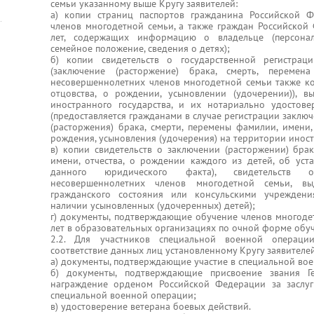
семьи указанному выше Кругу заявителей:
а) копии страниц паспортов гражданина Российской 
членов многодетной семьи, а также граждан Российской 
лет, содержащих информацию о владельце (персонал
семейное положение, сведения о детях);
б) копии свидетельств о государственной регистрац
(заключение (расторжение) брака, смерть, перемен
несовершеннолетних членов многодетной семьи также ко
отцовства, о рождении, усыновлении (удочерении)), 
иностранного государства, и их нотариально удостов
(предоставляется гражданами в случае регистрации заклю
(расторжения) брака, смерти, перемены фамилии, имени, 
рождения, усыновления (удочерения) на территории иност
в) копии свидетельств о заключении (расторжении) брак
имени, отчества, о рождении каждого из детей, об уст
данного юридического факта), свидетельств о
несовершеннолетних членов многодетной семьи, в
гражданского состояния или консульскими учрежден
наличии усыновленных (удочеренных) детей);
г) документы, подтверждающие обучение членов многодет
лет в образовательных организациях по очной форме обу
2.2. Для участников специальной военной операци
соответствие данных лиц установленному Кругу заявителей
а) документы, подтверждающие участие в специальной во
б) документы, подтверждающие присвоение звания Г
награждение орденом Российской Федерации за заслуг
специальной военной операции;
в) удостоверение ветерана боевых действий.