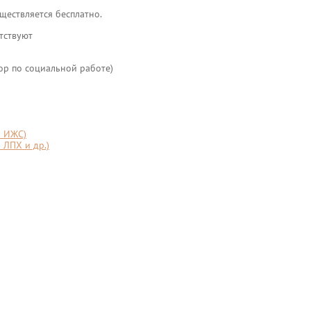
ществляется бесплатно.
тствуют
ор по социальной работе)
я ИЖС)
 ЛПХ и др.)