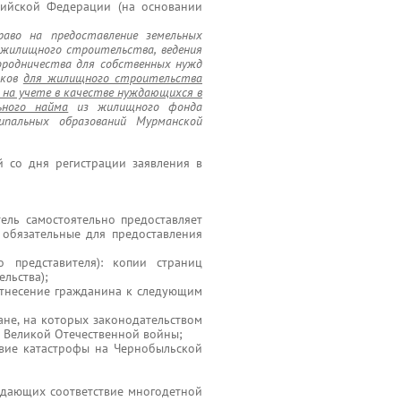
сийской Федерации (на основании
аво на предоставление земельных
 жилищного строительства, ведения
городничества для собственных нужд
тков
для жилищного строительства
 на учете в качестве нуждающихся в
ьного найма
из жилищного фонда
пальных образований Мурманской
 со дня регистрации заявления в
ель самостоятельно предоставляет
 обязательные для предоставления
 представителя): копии страниц
льства);
тнесение гражданина к следующим
ане, на которых законодательством
в Великой Отечественной войны;
твие катастрофы на Чернобыльской
рждающих соответствие многодетной