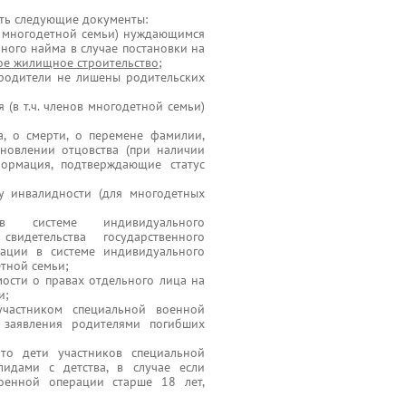
ить следующие документы:
я - многодетной семьи) нуждающимся
ного найма в случае постановки на
ое жилищное строительство
;
 родители не лишены родительских
 (в т.ч. членов многодетной семьи)
а, о смерти, о перемене фамилии,
ановлении отцовства (при наличии
формация, подтверждающие статус
у инвалидности (для многодетных
в системе индивидуального
видетельства государственного
рации в системе индивидуального
етной семьи;
мости о правах отдельного лица на
и;
частником специальной военной
 заявления родителями погибших
то дети участников специальной
идами с детства, в случае если
военной операции старше 18 лет,