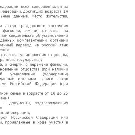
Федерации всех совершеннолетних
Федерации, достигших возраста 14
ьные данные, место жительства,
ии актов гражданского состояния
а фамилии, имени, отчества, на
пии свидетельств об установлении
выданных компетентными органами
еренный перевод на русский язык
чения
отчества, установления отцовства,
ранного государства);
а, о смерти, о перемене фамилии,
ановлении отцовства (при наличии
б усыновлении (удочерении)
ыданных органами записи актов
иями Российской Федерации (при
ной семьи в возрасте от 18 до 23
чения.
и - документы, подтверждающих
:
енной операции;
ероя Российской Федерации или
и, проявленные в ходе участия в