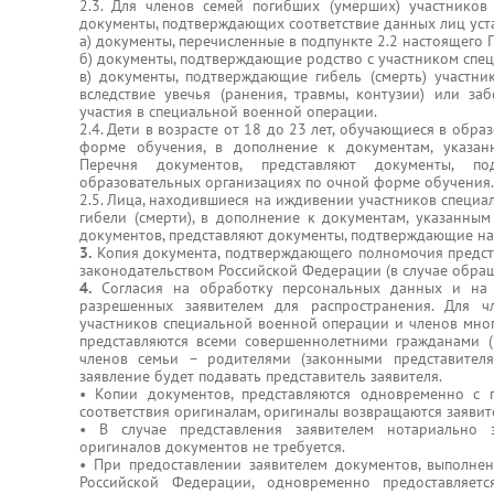
2.3. Для членов семей погибших (умерших) участников
документы, подтверждающих соответствие данных лиц уст
а) документы, перечисленные в подпункте 2.2 настоящего
б) документы, подтверждающие родство с участником спе
в) документы, подтверждающие гибель (смерть) участн
вследствие увечья (ранения, травмы, контузии) или за
участия в специальной военной операции.
2.4. Дети в возрасте от 18 до 23 лет, обучающиеся в обр
форме обучения, в дополнение к документам, указан
Перечня документов, представляют документы, 
образовательных организациях по очной форме обучения.
2.5. Лица, находившиеся на иждивении участников специа
гибели (смерти), в дополнение к документам, указанным
документов, представляют документы, подтверждающие н
3.
Копия документа, подтверждающего полномочия предста
законодательством Российской Федерации (в случае обращ
4.
Согласия на обработку персональных данных и на 
разрешенных заявителем для распространения. Для ч
участников специальной военной операции и членов мног
представляются всеми совершеннолетними гражданами 
членов семьи – родителями (законными представителям
заявление будет подавать представитель заявителя.
• Копии документов, представляются одновременно с 
соответствия оригиналам, оригиналы возвращаются заявит
• В случае представления заявителем нотариально 
оригиналов документов не требуется.
• При предоставлении заявителем документов, выполне
Российской Федерации, одновременно предоставляет