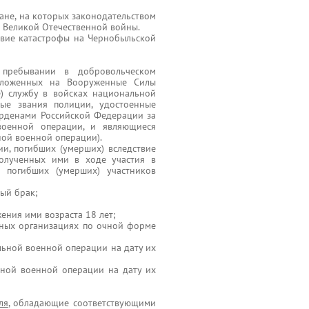
ане, на которых законодательством
в Великой Отечественной войны.
твие катастрофы на Чернобыльской
пребывании в добровольческом
зложенных на Вооруженные Силы
) службу в войсках национальной
ые звания полиции, удостоенные
орденами Российской Федерации за
 военной операции, и являющиеся
ной военной операции).
и, погибших (умерших) вследствие
 полученных ими в ходе участия в
 погибших (умерших) участников
ный брак;
жения ими возраста 18 лет;
льных организациях по очной форме
льной военной операции на дату их
ьной военной операции на дату их
ля
, обладающие соответствующими