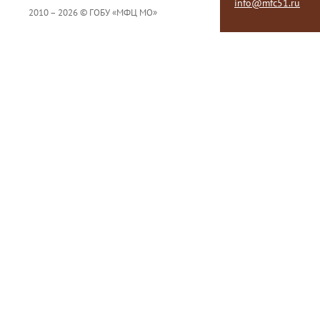
info@mfc51.ru
2010 – 2026 © ГОБУ «МФЦ МО»