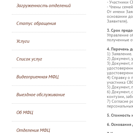
- Участники С
Загруженность отделений
- Члены семей
От имени Зая
основании до
Заявителя).
Статус обращения
3. Срок предо
Управление о
полученные о
Услуги
4. Перечень 
1) Заявление.
Список услуг
2) Документ,
3) Документ,
удостоверенн
удостоверенн
Видеоприемная МФЦ
4) Справку о
участника СВ
5) Документ,
6) Документ, 
Выездное обслуживание
контузии, заб
7) Согласие 
персональных
Об МФЦ
5. Стоимость 
6. Основания 
Отделения МФЦ