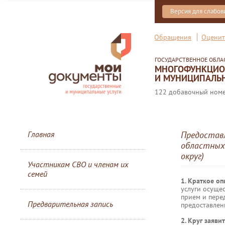
Версия для слабо
Обращения
Оценит
ГОСУДАРСТВЕННОЕ ОБЛ
МНОГОФУНКЦИОН
И МУНИЦИПАЛЬН
122 добавочный номер
Главная
Предоставл
областных 
округ)
Участникам СВО и членам их
семей
1. Краткое о
услуги осуще
прием и пере
Предварительная запись
предоставлени
2. Круг заяви