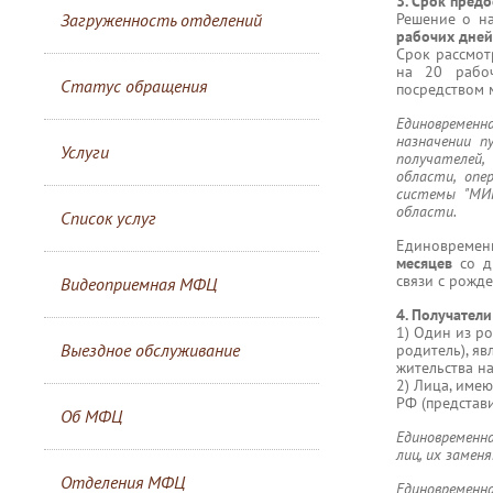
3. Срок предо
Загруженность отделений
Решение о на
рабочих дне
Срок рассмот
на 20 рабоч
Статус обращения
посредством 
Единовременн
назначении п
Услуги
получателей
области, опе
системы "МИ
области.
Список услуг
Единовременн
месяцев
со дн
связи с рожд
Видеоприемная МФЦ
4. Получатели
1) Один из р
Выездное обслуживание
родитель), яв
жительства н
2) Лица, име
РФ (представи
Об МФЦ
Единовременн
лиц, их замен
Отделения МФЦ
Единовременна