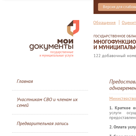
Версия для слабо
Обращения
Оценит
ГОСУДАРСТВЕННОЕ ОБЛ
МНОГОФУНКЦИОН
И МУНИЦИПАЛЬН
122 добавочный номер
Главная
Предостав
одновремен
Министерство
Участникам СВО и членам их
семей
1. Краткое 
услуги осу
предоставлен
Предварительная запись
2. Оплата усл