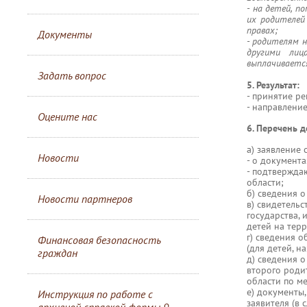
- на детей, п
их родителей
правах;
Документы
- родителям н
другими лиц
выплачивается
Задать вопрос
5. Результат:
- принятие р
- направлени
Оцените нас
6. Перечень 
а) заявление 
Новости
- о документ
- подтвержда
области;
б) сведения 
Новости партнеров
в) свидетель
государства,
детей на тер
г) сведения 
Финансовая безопасность
(для детей, н
граждан
д) сведения 
второго роди
области по м
е) документы
Инструкция по работе с
заявителя (в