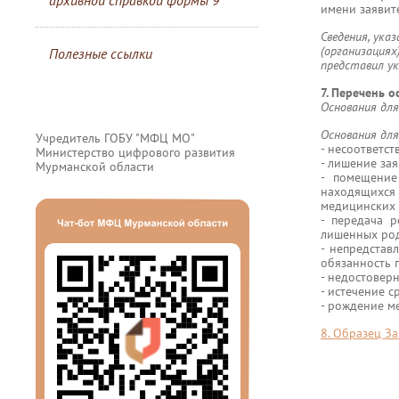
архивной справкой формы 9
имени заявит
Сведения, ука
(организациях
Полезные ссылки
представил у
7. Перечень о
Основания дл
Основания для
Учредитель ГОБУ "МФЦ МО"
- несоответс
Министерство цифрового развития
- лишение зая
Мурманской области
- помещение
находящихс
медицинских 
- передача 
лишенных род
- непредстав
обязанность 
- недостовер
- истечение 
- рождение ме
8. Образец З