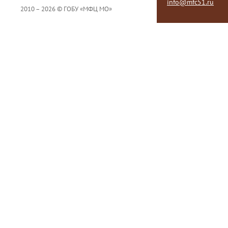
info@mfc51.ru
2010 – 2026 © ГОБУ «МФЦ МО»