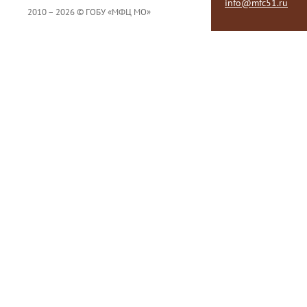
info@mfc51.ru
2010 – 2026 © ГОБУ «МФЦ МО»