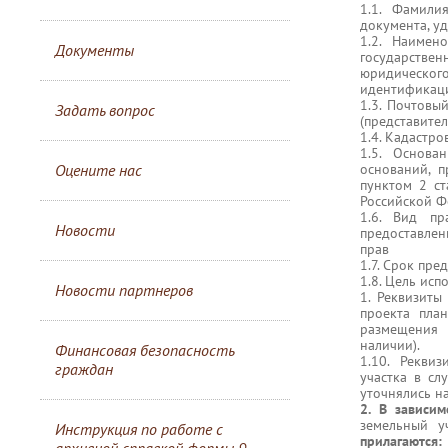
1.1. Фамили
документа, у
1.2. Наимен
Документы
государств
юридическ
идентификац
1.3. Почтовы
Задать вопрос
(представител
1.4. Кадастро
1.5. Основа
Оцените нас
оснований, п
пунктом 2 ст
Российской Ф
1.6. Вид пр
Новости
предоставлен
прав
1.7. Срок пре
1.8. Цель исп
Новости партнеров
1. Реквизиты
проекта пла
размещения 
наличии).
Финансовая безопасность
1.10. Рекви
граждан
участка в сл
уточнялись н
2. В зависи
земельный у
Инструкция по работе с
прилагаются: