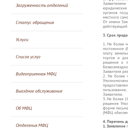
Заявителями
Загруженность отделений
юридические 
органов гос
местного сам
От имени Зая
Статус обращения
действующий 
3. Срок предо
Услуги
1. Не более 
постоянное (
плату земел
Список услуг
торгов и до
решения о п
безвозмездно
Заявителя рез
Видеоприемная МФЦ
2. Не более
Уполномочен
предоставлен
пользование
Выездное обслуживание
Заявителю.
3. Не более 
решения Упо
Об МФЦ
форме письма
(МФЦ обеспеч
4. Перечень 
Отделения МФЦ
1. Заявление
п