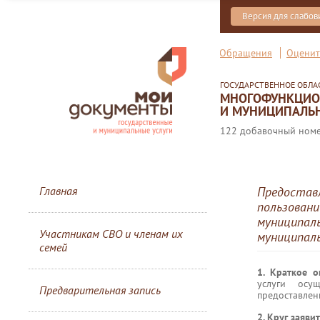
Версия для слабо
Обращения
Оценит
ГОСУДАРСТВЕННОЕ ОБЛ
МНОГОФУНКЦИОН
И МУНИЦИПАЛЬН
122 добавочный номер
Главная
Предоставл
пользовани
муниципаль
Участникам СВО и членам их
муниципаль
семей
1. Краткое 
услуги осу
Предварительная запись
предоставлен
2. Круг заяви