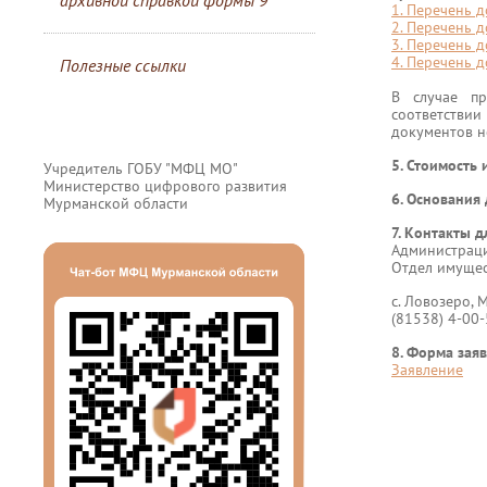
архивной справкой формы 9
1. Перечень д
2. Перечень 
3. Перечень 
4. Перечень 
Полезные ссылки
В случае пр
соответстви
документов н
5. Стоимость 
Учредитель ГОБУ "МФЦ МО"
Министерство цифрового развития
6. Основания
Мурманской области
7. Контакты д
Администраци
Отдел имуще
с. Ловозеро, М
(81538) 4-00
8. Форма зая
Заявление