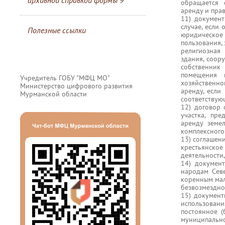
архивной справкой формы 9
обращается 
аренду и пра
11) документ
случае, если
Полезные ссылки
юридическое 
пользования, 
религиозная
здания, соор
собственник
помещения 
Учредитель ГОБУ "МФЦ МО"
хозяйственн
Министерство цифрового развития
аренду, если
Мурманской области
соответствую
12) договор 
участка, пр
аренду земел
комплексного
13) соглашени
крестьянско
деятельности
14) докумен
народам Севе
коренным мал
безвозмездно
15) документ
использован
постоянное (
муниципальн