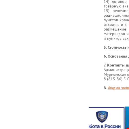
14) договор
товарную акв
15) решение
радиационных
пунктов хран
отходов и о
размещение 
материалов и
и пунктов за
5. Стоимость 
6. Основания
7. Контакты д
Администраци
Мурманская об
8 (815-36) 5-0
8.
Форма заяв