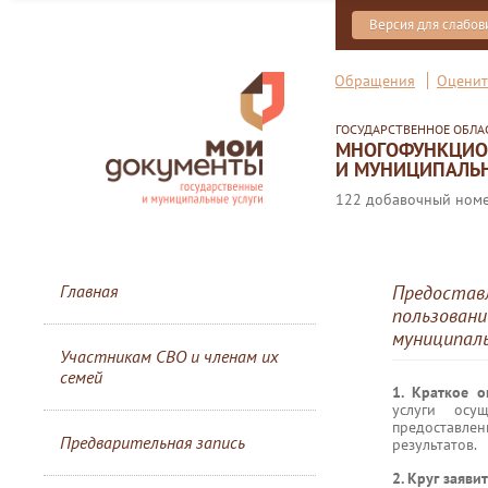
Версия для слабо
Обращения
Оценит
ГОСУДАРСТВЕННОЕ ОБЛ
МНОГОФУНКЦИОН
И МУНИЦИПАЛЬН
122 добавочный номер
Главная
Предоставл
пользовани
муниципаль
Участникам СВО и членам их
семей
1. Краткое 
услуги осу
предоставлен
Предварительная запись
результатов.
2. Круг заяви