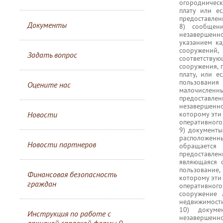
огородничес
плату или е
предоставлен
Документы
8) сообщени
незавершенн
указанием ка
сооружений,
Задать вопрос
соответству
сооружения, 
плату, или е
пользовани
Оцените нас
малочислен
предоставлен
незавершенно
Новости
которому эти
оперативного
9) документы
расположенны
Новости партнеров
обращается 
предоставлен
являющаяся 
пользование,
Финансовая безопасность
которому эти
граждан
оперативног
сооружение 
недвижимости
10) докуме
Инструкция по работе с
незавершенно