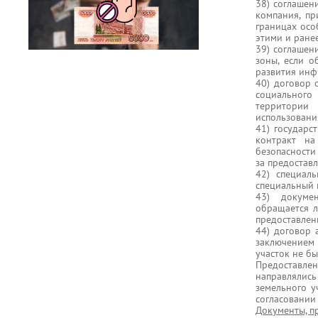
38) соглашен
компания, п
границах осо
этими и ране
39) соглашен
зоны, если о
развития инф
40) договор 
социального
территории
использования
41) государс
контракт на
безопасности
за предостав
42) специал
специальный 
43) докуме
обращается л
предоставлен
44) договор 
заключением
участок не бы
Предоставле
направлялис
земельного у
согласовании
Документы, п