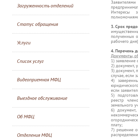
Заявителям
Загруженность отделений
предпринимат
Интересы з
полномочиями
Статус обращения
3. Срок предо
имущественн
полученных о
рабочего дня)
Услуги
4. Перечень 
Документы, о
Список услуг
1) заявление
2) документ,
3) документ,
случае, если 
Видеоприемная МФЦ
4) заверенн
юридического
если заявите
5) подготов
Выездное обслуживание
реестр член
земельного у
6) документ
некоммерчес
Об МФЦ
огородничес
плату;
7) решение о
Отделения МФЦ
распределен