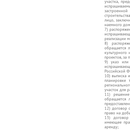
участка, пре
испрашиваем
застроенной
строительств
лицо, заключ
наемного дом
7) распоряже
испрашивающ
реализации м
8) распоряж
обращается л
культурного 
проектов, за 
9) указ или
испрашивающе
Российской Ф
10) выписка 
планировке 
региональног
участок для 
11) решение
обращается 
предоставлен
12) договор 
право на доб
13) договор
имеющее прав
аренду;