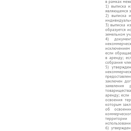
в рамках меж
1) выписка 
являющемся з
2) выписка 
индивидуальн
3) выписка и
образуется и
земельном уч
4) докумен
некоммерчес
исключением 
если обращае
в аренду; е
собрания чле
5) утвержде
некоммерчес
предоставлен
заключен до
заявления 
товарищества
аренду; если
освоения тер
которым закл
об освоени
коммерческо
территории
использования
6) утвержде