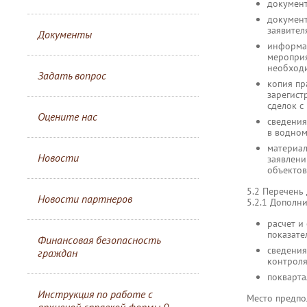
документ
документ
заявител
Документы
информац
мероприя
необходи
Задать вопрос
копия пр
зарегист
сделок с
Оцените нас
сведения
в водном
материал
Новости
заявлени
объектов
5.2 Перечень
Новости партнеров
5.2.1 Дополни
расчет и
показате
Финансовая безопасность
сведения
граждан
контроля
покварта
Инструкция по работе с
Место предпо