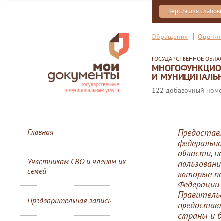
Версия для слабо
Обращения
Оценит
ГОСУДАРСТВЕННОЕ ОБЛ
МНОГОФУНКЦИОН
И МУНИЦИПАЛЬН
122 добавочный номер
Главная
Предоставл
федеральн
области, н
Участникам СВО и членам их
пользовани
семей
которые п
Федерации 
Правительс
Предварительная запись
предоставл
страны и б