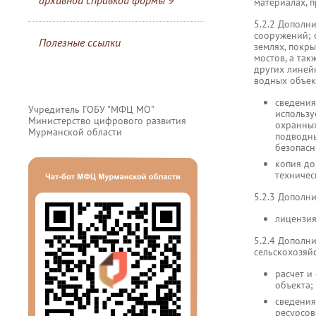
архивной справкой формы 9
материалах, 
5.2.2 Дополн
сооружений; 
Полезные ссылки
землях, покр
мостов, а та
других линейн
водных объек
сведения
Учредитель ГОБУ "МФЦ МО"
использу
Министерство цифрового развития
охранных
Мурманской области
подводны
безопасн
копия до
техничес
5.2.3 Дополн
лицензия
5.2.4 Дополн
сельскохозяйс
расчет и
объекта;
сведения
ресурсов