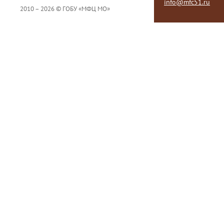
info@mfc51.ru
2010 – 2026 © ГОБУ «МФЦ МО»