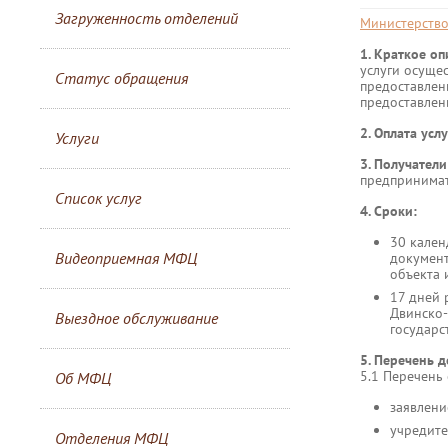
Загруженность отделений
Министерство
1. Краткое о
услуги осуще
Статус обращения
предоставлен
предоставлени
2. Оплата усл
Услуги
3. Получатели
предпринимат
Список услуг
4. Сроки:
30 кален
Видеоприемная МФЦ
документ
объекта 
17 дней 
Двинско-
Выездное обслуживание
государс
5. Перечень 
5.1 Перечень
Об МФЦ
заявлени
учредите
Отделения МФЦ