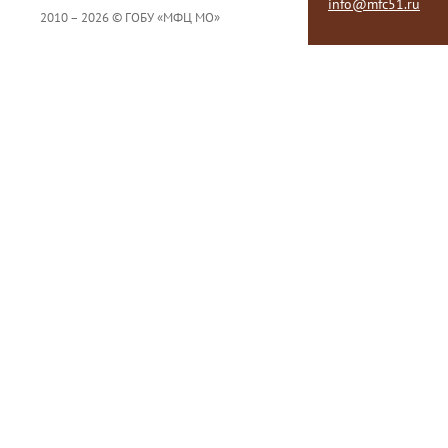
info@mfc51.ru
2010 – 2026 © ГОБУ «МФЦ МО»