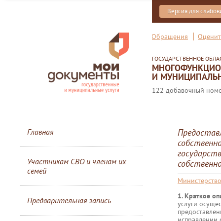
Версия для слабо
Обращения
Оценит
ГОСУДАРСТВЕННОЕ ОБЛ
МНОГОФУНКЦИОН
И МУНИЦИПАЛЬН
122 добавочный номер
Главная
Предоставл
собственно
государств
Участникам СВО и членам их
собственн
семей
Министерств
1. Краткое о
Предварительная запись
услуги осуще
предоставлен
исправлении о