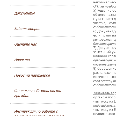
некоммерческ
ОНТ за предос
5) Решение о
Документы
общего назна
с указанием 
участка, -
если
собственност
Задать вопрос
6) Документ,
если право на
религиозная о
благотворите
Оцените нас
7) Документ,
земельный уча
наличии соот
Новости
организация, 
благотворите
8) Сообщение 
расположенны
Новости партнеров
инвентарных)
соответствую
собственности
Финансовая безопасность
Заявитель вп
граждан
органом поср
- выписку из 
индивидуальн
- выписку из
Инструкция по работе с
недвижимого 