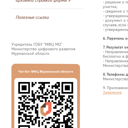
архивной справкой формы 9
- решение о 
участка;
- сведения о 
- утвержденн
Полезные ссылки
- документ о
случаев, есл
- утвержденн
6. Перечень 
Учредитель ГОБУ "МФЦ МО"
7. Результат 
Министерство цифрового развития
- Направлени
Мурманской области
бесплатно в 
- Направлени
Министерства
8. Телефоны д
Министерство
9. Приложени
Заявление