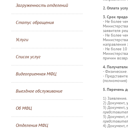
Загруженность отделений
2. Оплата усл
3. Срок предо
- Не более че
Статус обращения
Министерства
заявителя ре
- Не более че
Услуги
Министерства
направления 
- Не более 10
Министерства
Список услуг
причин возвр
4. Получатели
- Физические
Видеоприемная МФЦ
- Представит
(полномочия)
5. Перечень 
Выездное обслуживание
1) Заявление.
2) Документ,
3) Документ, 
Об МФЦ
представител
3) Документ,
представител
Отделения МФЦ
4) Документ,