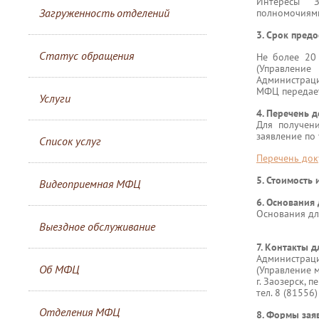
Интересы З
Загруженность отделений
полномочиями
3. Срок предо
Статус обращения
Не более 20
(Управлени
Администраци
МФЦ передает
Услуги
4. Перечень 
Для получени
заявление по
Список услуг
Перечень док
5. Стоимость
Видеоприемная МФЦ
6. Основания 
Основания дл
Выездное обслуживание
7. Контакты д
Администраци
Об МФЦ
(Управление 
г. Заозерск, п
тел. 8 (81556
Отделения МФЦ
8. Формы зая