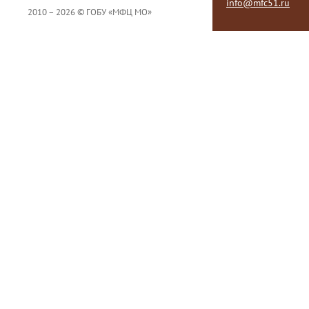
info@mfc51.ru
2010 – 2026 © ГОБУ «МФЦ МО»