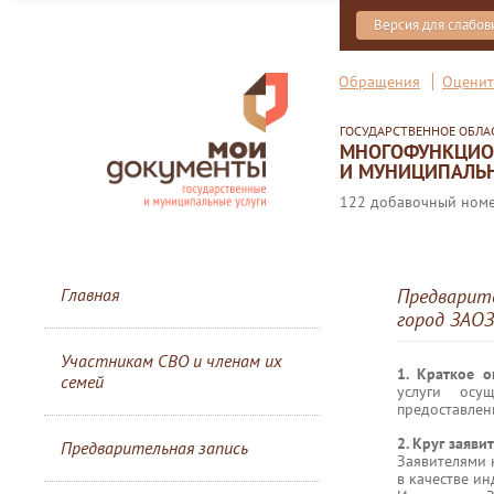
Версия для слабо
Обращения
Оценит
ГОСУДАРСТВЕННОЕ ОБЛ
МНОГОФУНКЦИОН
И МУНИЦИПАЛЬН
122 добавочный номер
Главная
Предварите
город ЗАОЗ
Участникам СВО и членам их
1. Краткое 
семей
услуги осу
предоставлен
2. Круг заяви
Предварительная запись
Заявителями 
в качестве и