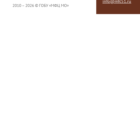
info@mfc51.ru
2010 – 2026 © ГОБУ «МФЦ МО»