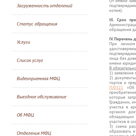
От имени заяв
Загруженность отделений
подтверждаю
копия).
III. Срок пр
Статус обращения
Администраци
обращения да
IV. Перечень 
Услуги
При личном 
удостоверяю
подтверждающ
лица без дов
Список услуг
имени юридич
В обязательн
1) заявление
2) документы
Видеоприемная МФЦ
торгов и пре
П/0321
«Об у
приобретени
Выездное обслуживание
которые зап
Гражданин, и
участка в а
органом док
Об МФЦ
обладающих
участков в со
3) схема рас
образовать и
Отделения МФЦ