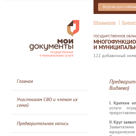
Версия для слабо
Обращения
Оценит
ГОСУДАРСТВЕННОЕ ОБЛ
МНОГОФУНКЦИОН
И МУНИЦИПАЛЬН
122 добавочный номер
Главная
Предварите
Видяево)
Участникам СВО и членам их
I. Краткое о
семей
услуги осу
предоставлен
II. Круг заяви
Предварительная запись
Заявителями
юридические 