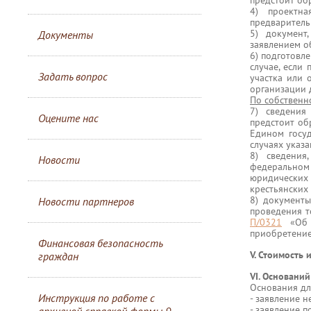
предстоит об
4) проектн
предваритель
5) документ
Документы
заявлением о
6) подготовл
случае, если
Задать вопрос
участка или 
организации 
По собственн
7) сведения
Оцените нас
предстоит об
Едином госу
случаях указа
8) сведения
Новости
федеральном 
юридических
крестьянских 
8) документы
Новости партнеров
проведения т
П/0321
«Об у
приобретение
Финансовая безопасность
V. Стоимость 
граждан
VI. Основани
Основания дл
Инструкция по работе с
- заявление 
- заявление 