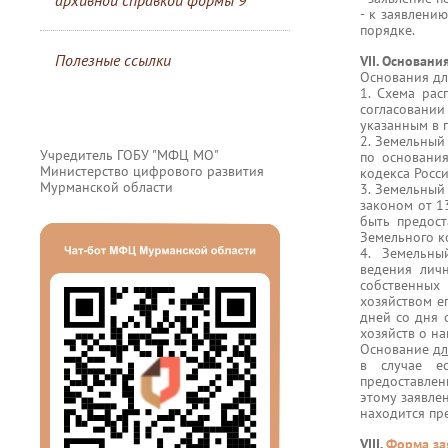
архивной справкой формы 9
- к заявлени
порядке.
Полезные ссылки
VII. Основани
Основания дл
1. Схема рас
согласовании
указанным в 
2. Земельный
Учредитель ГОБУ "МФЦ МО"
по основания
Министерство цифрового развития
кодекса Росс
Мурманской области
3. Земельный
законом от 1
быть предост
Земельного к
4. Земельны
ведения личн
собственных
хозяйством е
дней со дня 
хозяйств о н
Основание
дл
в случае е
предоставлен
этому заявле
находится пр
VIII.
Форма за