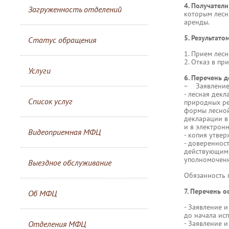
4. Получатели
Загруженность отделений
которым лесн
аренды.
5. Результато
Статус обращения
1. Прием лес
2. Отказ в пр
Услуги
6. Перечень 
− Заявление
- лесная дек
Список услуг
природных ре
формы лесной
декларации в
и в электрон
Видеоприемная МФЦ
- копия утве
- довереннос
действующим 
уполномоченн
Выездное обслуживание
Обязанность 
7. Перечень о
Об МФЦ
- Заявление и
до начала ис
Отделения МФЦ
- Заявление и