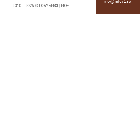
info@mfc51.ru
2010 – 2026 © ГОБУ «МФЦ МО»