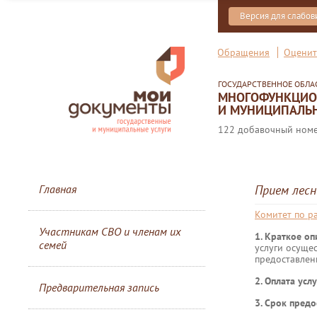
Версия для слабо
Обращения
Оценит
ГОСУДАРСТВЕННОЕ ОБЛ
МНОГОФУНКЦИОН
И МУНИЦИПАЛЬН
122 добавочный номер
Главная
Прием лесн
Комитет по р
Участникам СВО и членам их
1. Краткое о
семей
услуги осуще
предоставлен
2. Оплата услу
Предварительная запись
3. Срок предо