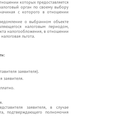
тношении которых предоставляется
 налоговый орган по своему выбору
 начиная с которого в отношении
уведомление о выбранном объекте
вляющегося налоговым периодом,
кта налогообложения, в отношении
налоговая льгота.
ги:
авителя заявителя).
 заявителя.
сплатно.
я.
едставителя заявителя, в случае
нта, подтверждающего полномочия