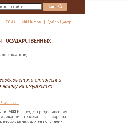
Найти
ЕСИА
МФЦифра
Добро.Центр
Я ГОСУДАРСТВЕННЫХ
вонок платный)
гообложения, в отношении
о налогу на имущество
й области
ги в МФЦ:
в ходе предоставления
ьтирование граждан о порядке
в, необходимых для ее получения.