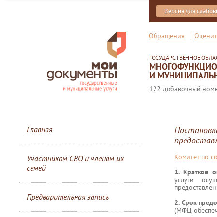
Версия для слабо
Обращения
Оценит
ГОСУДАРСТВЕННОЕ ОБЛ
МНОГОФУНКЦИОН
И МУНИЦИПАЛЬН
122 добавочный номер
Главная
Постановка
предоставл
Комитет по с
Участникам СВО и членам их
семей
1. Краткое 
услуги осу
предоставлен
Предварительная запись
2. Срок предо
(МФЦ обеспеч