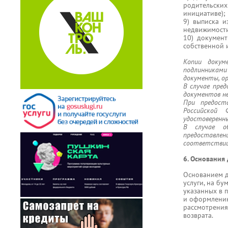
родительских
инициативе);
9) выписка и
недвижимости
10) документ
собственной 
Копии докум
подлинниками
документы, о
В случае пре
документов н
При предост
Российской 
удостоверенн
В случае о
предоставле
соответствии
6. Основания
Основанием д
услуги, на б
указанных в 
и оформлению
рассмотрения
возврата.