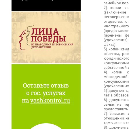
семейное поло
2) копии св
(заключение
несовершенно
отцовства, 
иностранног
(предоставля
перемены фа
(удочерения)
факта);
3) копии сви
отчества, ро
юридическог
консульским
собственной 
4) копии с
многодетной
консульски
(удочеренных)
5) документы
лет в образо
6) документ
семьи на те
предоставить
7) согласие
отношении не
том числе в с
8) документ