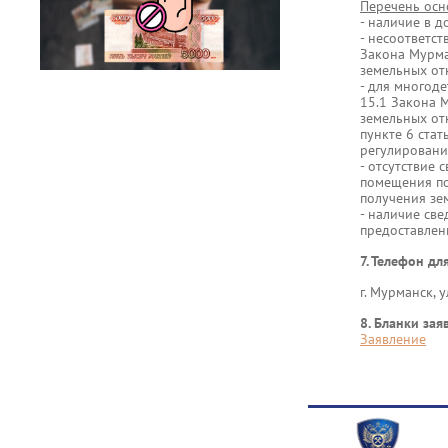
Перечень осн
- наличие в д
- несоответст
Закона Мурма
земельных от
- для многоде
15.1 Закона 
земельных от
пункте 6 ста
регулировани
- отсутствие
помещения по
получения зе
- наличие св
предоставлени
7. Телефон д
г. Мурманск, 
8. Бланки зая
Заявление