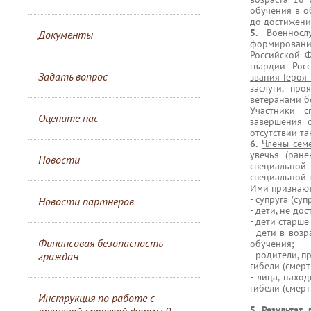
обучения в о
до достижения
5.
Военносл
Документы
формировани
Российской 
гвардии Рос
Задать вопрос
звания Героя
заслуги, пр
ветеранами б
Участники 
Оцените нас
завершения с
отсутствии т
6.
Члены сем
увечья (ране
Новости
специальной
специальной 
Ими признают
- супруга (су
Новости партнеров
- дети, не до
- дети старше
- дети в воз
Финансовая безопасность
обучения;
- родители, 
граждан
гибели (смерт
- лица, нахо
гибели (смерт
Инструкция по работе с
5. Результат