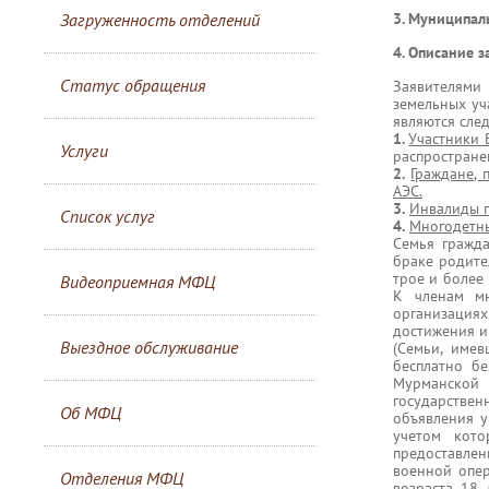
Загруженность отделений
3. Муниципаль
4. Описание з
Статус обращения
Заявителями
земельных уч
являются сле
1.
Участники 
Услуги
распростране
2.
Граждане, 
АЭС.
3.
Инвалиды п
Список услуг
4.
Многодетны
Семья гражда
браке родите
трое и более
Видеоприемная МФЦ
К членам мн
организация
достижения им
Выездное обслуживание
(Семьи, име
бесплатно бе
Мурманской
государстве
Об МФЦ
объявления у
учетом кото
предоставлен
военной опер
Отделения МФЦ
возраста 18