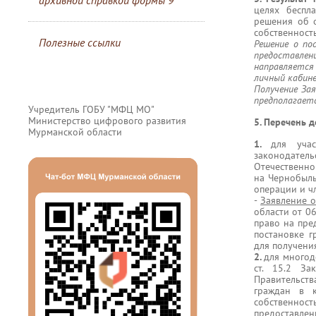
архивной справкой формы 9
целях беспл
решения об о
собственность
Полезные ссылки
Решение о по
предоставле
направляется
личный кабин
Получение За
предполагаетс
Учредитель ГОБУ "МФЦ МО"
Министерство цифрового развития
5. Перечень 
Мурманской области
1.
для уча
законодател
Отечественно
на Чернобыль
операции и ч
-
Заявление о
области от 0
право на пре
постановке г
для получения
2.
для многод
ст. 15.2 За
Правительст
граждан в к
собственност
предоставл