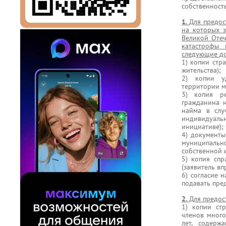
собственность
1.
Для предос
на которых з
Великой Отеч
катастрофы
следующие д
1) копии стр
жительства);
2) копии у
территории м
3) копия р
гражданина 
найма в слу
индивидуальн
инициативе);
4) документ
муниципаль
собственной 
5) копия спр
(заявитель вп
6) согласие 
подавать пред
2.
Для предос
1) копии ст
членов много
лет, содерж