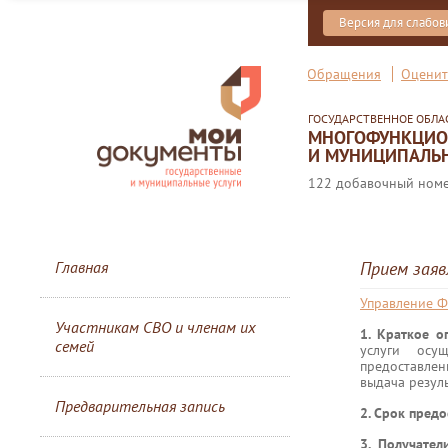
Версия для слабо
Обращения
Оценит
ГОСУДАРСТВЕННОЕ ОБЛ
МНОГОФУНКЦИОН
И МУНИЦИПАЛЬН
122 добавочный номер
Главная
Прием заяв
Управление Ф
Участникам СВО и членам их
1. Краткое о
семей
услуги осу
предоставлен
выдача резул
Предварительная запись
2. Срок предо
3. Получател