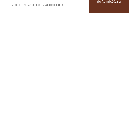
info@mfc51.ru
2010 – 2026 © ГОБУ «МФЦ МО»