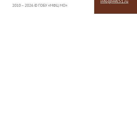
info@mfc51.ru
2010 – 2026 © ГОБУ «МФЦ МО»