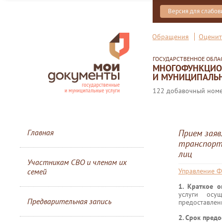
Версия для слабо
Обращения
Оценит
ГОСУДАРСТВЕННОЕ ОБЛ
МНОГОФУНКЦИОН
И МУНИЦИПАЛЬН
122 добавочный номер
Главная
Прием заяв
транспортн
лиц
Участникам СВО и членам их
семей
Управление Ф
1. Краткое 
услуги осу
Предварительная запись
предоставлен
2. Срок предо