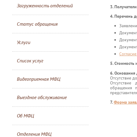
Загруженность отделений
3. Получатели
4. Перечень 
Статус обращения
Заявлени
Документ
Документ
Услуги
Документ
Согласие
Список услуг
5. Стоимость
6. Основания 
Отсутствие д
Видеоприемная МФЦ
Отсутствие 
обращения п
представителя
Выездное обслуживание
7.
Форма заяв
Об МФЦ
Отделения МФЦ