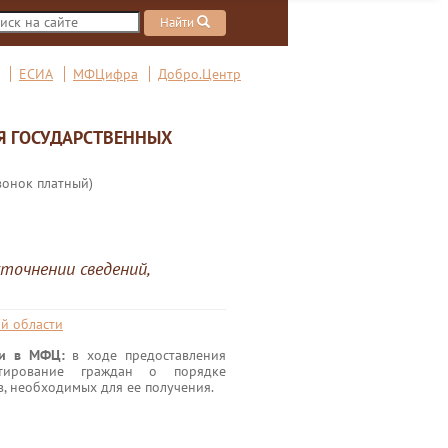
Найти
ЕСИА
МФЦифра
Добро.Центр
Я ГОСУДАРСТВЕННЫХ
вонок платный)
точнении сведений,
й области
ги в МФЦ:
в ходе предоставления
ьтирование граждан о порядке
в, необходимых для ее получения.