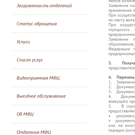
любое количе
Загруженность отделений
Заявление на
применения п
При осуществ
по месту жите
Статус обращения
При осущест
городского
предпринимат
Заявление 
Услуги
образования,
Федерации п
предпринимат
Список услуг
3. Получат
представител
4.
Перечень
Видеоприемная МФЦ
1. Заявление
2. Документ,
3. Документ,
Выездное обслуживание
4. Документ
влекущего пр
5. В случае
предоставляет
Об МФЦ
• документ, 
• документы 
или на инос
порядке (нот
Отделения МФЦ