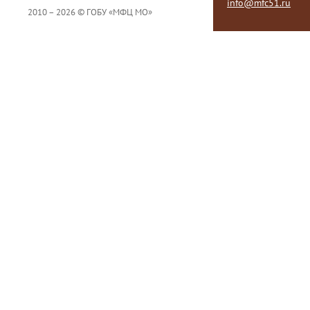
info@mfc51.ru
2010 – 2026 © ГОБУ «МФЦ МО»