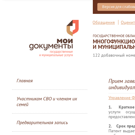
Версия для слабо
Обращения
Оценит
ГОСУДАРСТВЕННОЕ ОБЛ
МНОГОФУНКЦИОН
И МУНИЦИПАЛЬН
122 добавочный номер
Главная
Прием зая
индивидуа
Управление Ф
Участникам СВО и членам их
семей
1. Краткое 
услуги осу
предоставлен
Предварительная запись
2. Срок пред
Патент выдает