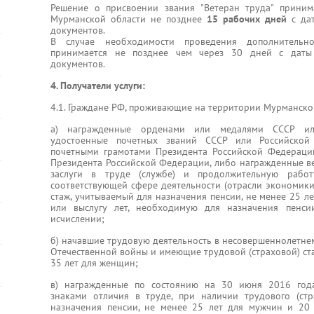
Решение о присвоении звания "Ветеран труда" приним
Мурманской области не позднее
15 рабочих дней
с дат
документов.
В случае необходимости проведения дополнительн
принимается не позднее чем через 30 дней с даты
документов.
4. Получатели услуги:
4.1. Граждане РФ, проживающие на территории Мурманско
а) награжденные орденами или медалями СССР ил
удостоенные почетных званий СССР или Российской
почетными грамотами Президента Российской Федераци
Президента Российской Федерации, либо награжденные в
заслуги в труде (службе) и продолжительную рабо
соответствующей сфере деятельности (отрасли экономики
стаж, учитываемый для назначения пенсии, не менее 25 л
или выслугу лет, необходимую для назначения пенси
исчислении;
б) начавшие трудовую деятельность в несовершеннолетне
Отечественной войны и имеющие трудовой (страховой) ста
35 лет для женщин;
в) награжденные по состоянию на 30 июня 2016 года
знаками отличия в труде, при наличии трудового (стр
назначения пенсии, не менее 25 лет для мужчин и 20 