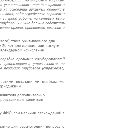
ой Федерации по кадровым вопросам
 в установленном порядке органами
и на основании архивных данных; в
книжках, подтвержденные справками
й, в период работы на которых были
в трудовой книжке должна содержать
вание органа, принявшего решение о
вого) стажа, учитываемого для
е 20 лет для женщин или выслуги
 календарном исчислении:
порядке органами государственной
, организациями, учреждениями по
о периодах трудового (страхового)
ельскими показаниями необходимо
юрисдикции.
заявителя дополнительно
редставителя заявителя
у ФИО, при наличии расхождений в
вание для рассмотрения вопроса о