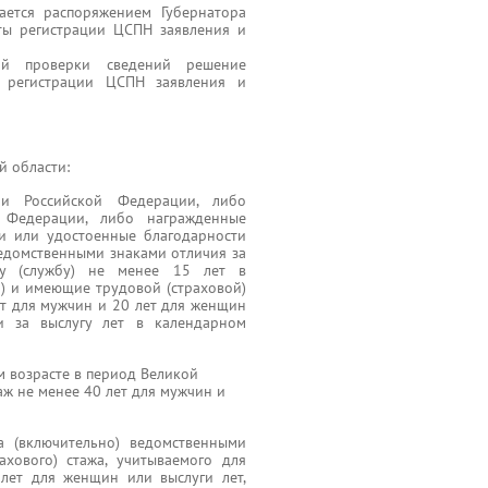
ается распоряжением Губернатора
ы регистрации ЦСПН заявления и
ой проверки сведений решение
 регистрации ЦСПН заявления и
й области:
и Российской Федерации, либо
 Федерации, либо награжденные
и или удостоенные благодарности
едомственными знаками отличия за
ту (службу) не менее 15 лет в
) и имеющие трудовой (страховой)
ет для мужчин и 20 лет для женщин
и за выслугу лет в календарном
м возрасте в период Великой
ж не менее 40 лет для мужчин и
 (включительно) ведомственными
ахового) стажа, учитываемого для
лет для женщин или выслуги лет,