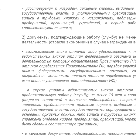
-
удостоверения к наградам, архивные справки, выданные
государственной власти и уполномоченными организация
записи в трудовых книжках о награждениях, подтверж
предприятий, организаций, учреждений, в период р
соответствующие записи;
2) документы, подтверждающие работу (службу) не мене
деятельности (отрасли экономики) в случае награждения 
- ведомственные знаки отличия либо удостоверения к н
ведомственных знаков отличия федеральными органами ис
деятельностью которых осуществляет Правительство РФ, 
отличия определяется Правительством РФ; порядок учрежд
иными федеральными государственными органами, го
награждения указанными знаками отличия определяется ук
если иное не установлено законодательством РФ);
-
в случае утраты ведомственных знаков отличия 
продолжительную работу (службу) не менее 15 лет в со
(отрасли экономики) в качестве подтверждения награж
заявители предоставляют архивные справки, выданные 
государственной власти, государственными корпорациями 
основании архивных данных, либо записи в трудовых книж
справками отделов кадров предприятий, организаций, учре
были сделаны соответствующие записи;
- в качестве документов, подтверждающих продолжительн