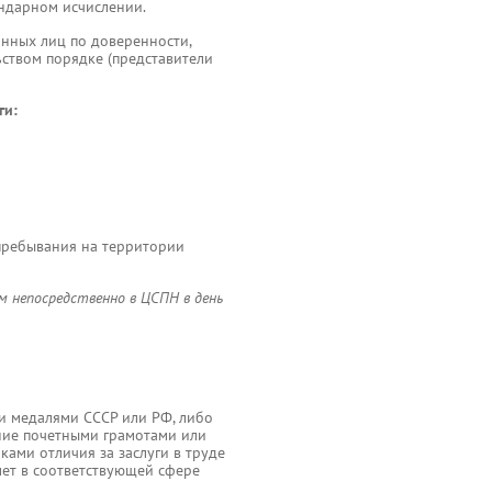
ендарном исчислении.
анных лиц по доверенности,
ством порядке (представители
ги:
 пребывания на территории
м непосредственно в ЦСПН в день
и медалями СССР или РФ, либо
ние почетными грамотами или
ами отличия за заслуги в труде
лет в соответствующей сфере