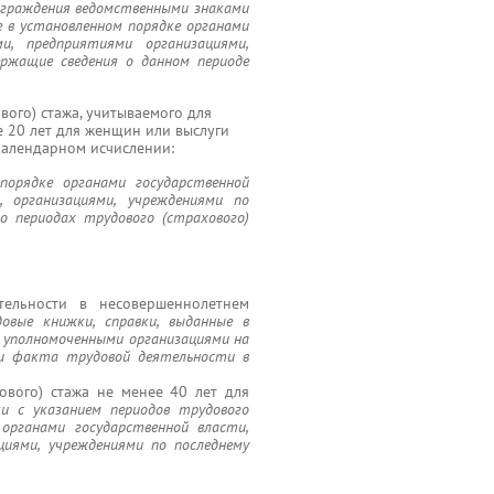
награждения ведомственными знаками
 в установленном порядке органами
ми, предприятиями организациями,
ержащие сведения о данном периоде
вого) стажа, учитываемого для
е 20 лет для женщин или выслуги
 календарном исчислении:
порядке органами государственной
, организациями, учреждениями по
о периодах трудового (страхового)
тельности в несовершеннолетнем
довые книжки, справки, выданные в
и уполномоченными организациями на
ии факта трудовой деятельности в
ового) стажа не менее 40 лет для
ки с указанием периодов трудового
органами государственной власти,
циями, учреждениями по последнему