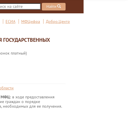
Найти
ЕСИА
МФЦифра
Добро.Центр
Я ГОСУДАРСТВЕННЫХ
вонок платный)
области
 в МФЦ:
в ходе предоставления
ие граждан о порядке
в, необходимых для ее получения.