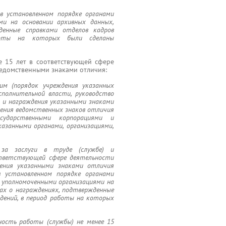
 в установленном порядке органами
ми на основании архивных данных,
денные справками отделов кадров
аботы на которых были сделаны
е 15 лет в соответствующей сфере
ведомственными знаками отличия:
им (порядок учреждения указанных
полнительной власти, руководство
и награждения указанными знаками
ения ведомственных знаков отличия
сударственными корпорациями и
азанными органами, организациями,
за заслуги в труде (службе) и
ответствующей сфере деятельности
дения указанными знаками отличия
в установленном порядке органами
и уполномоченными организациями на
ках о награждениях, подтвержденные
ждений, в период работы на которых
ость работы (службы) не менее 15