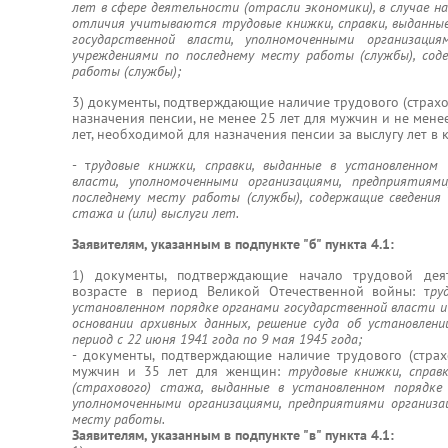
лет в сфере деятельности (отрасли экономики), в случае 
отличия учитываются трудовые книжки, справки, выданные
государственной власти, уполномоченными организация
учреждениями по последнему месту работы (службы), сод
работы (службы);
3) документы, подтверждающие наличие трудового (страхо
назначения пенсии, не менее 25 лет для мужчин и не мене
лет, необходимой для назначения пенсии за выслугу лет в
- т
рудовые книжки, справки, выданные в установленном 
власти, уполномоченными организациями, предприятиями
последнему месту работы (службы), содержащие сведения 
стажа и (или) выслуги лет.
Заявителям, указанным в подпункте "б" пункта 4.1:
1) документы, подтверждающие начало трудовой дея
возрасте в период Великой Отечественной войны: т
ру
установленном порядке органами государственной власти 
основании архивных данных, решение суда об установлен
период с 22 июня 1941 года по 9 мая 1945 года;
- документы, подтверждающие наличие трудового (страх
мужчин и 35 лет для женщин:
трудовые книжки, справ
(страхового) стажа, выданные в установленном порядке 
уполномоченными организациями, предприятиями организа
месту работы.
Заявителям, указанным в подпункте "в" пункта 4.1: