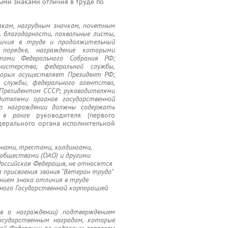
ми знаками отличия в труде по
акам, нагрудным значкам, почетным
, благодарности, похвальные листы,
личия в труде и продолжительный
 порядке, награждение которыми
тами Федерального Собрания РФ;
истерства, федеральной службы,
торых осуществляет Президент РФ;
 службы, федерального агентства,
Президентом СССР; руководителями
дителями органов государственной
о награждении должны содержать
 в ранге
руководителя (первого
едерального органа исполнительной
нами, трестами, холдингами,
обществами (ОАО) и другими
оссийская Федерация, не относятся
 присвоения звания "Ветеран труда"
ением знака отличия в труде
ного Государственной корпорацией
ов о награждении) подтверждением
сударственным наградам, которые