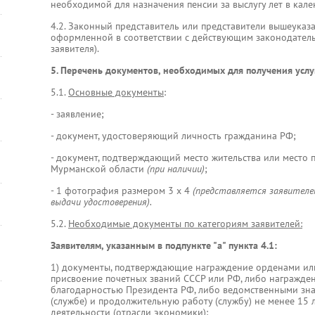
необходимой для назначения пенсии за выслугу лет в кал
4.2. Законный представитель или представители вышеуказ
оформленной в соответствии с действующим законодатель
заявителя).
5. Перечень документов, необходимых для получения услу
5.1.
Основные документы
:
- заявление;
- документ, удостоверяющий личность гражданина РФ;
- документ, подтверждающий место жительства или место
Мурманской области
(при наличии)
;
- 1 фотография размером 3 x 4
(представляется заявителе
выдачи удостоверения).
5.2.
Необходимые документы по категориям заявителей:
Заявителям, указанным в подпункте "а" пункта 4.1:
1) документы, подтверждающие награждение орденами ил
присвоение почетных званий СССР или РФ, либо награжде
благодарностью Президента РФ, либо ведомственными знак
(службе) и продолжительную работу (службу) не менее 15 
деятельности (отрасли экономики):