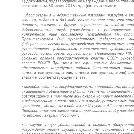
1) документы, подтверждающие награждение ведомственны
состоянию на 30 июня 2016 года (включительно):
-
удостоверения к ведомственным наградам (нагрудным зн
званиям, медалям и др.) либо почетные грамоты, грамоты
дипломы, вымпелы и другие награждения за особые от
добросовестный труд, учрежденные в установленном
конкретного лица произведено Президентом РФ, пала
Правительством РФ; руководителем федерального мин
федерального агентства, руководство деятельностью ко
руководителем федерального министерства, федеральной
руководство которыми осуществляет Правительство РФ; 
союзных органов государственной власти СССР; руково
власти РСФСР. При этом все официальные документы 
обязательные атрибуты: подпись должностного лица
заместителя руководителя, заместителя руководителя) ф
власти и соответствующую печать;
-
награды, выданные государственными корпорациями, концер
акционерными обществами (АО), открытыми акционерными 
организациями, в том числе акционером которых является Р
к ведомственным знакам отличия в труде, учитываемым для
гражданам, указанным в подпункте "в" пункта 4.1, за исключ
"Ветеран атомной энергетики и промышленности", учрежден
по атомной энергии "Росатом";
-
в случае утери удостоверений к наградам (документ
награждения могут служить дубликаты документов к го