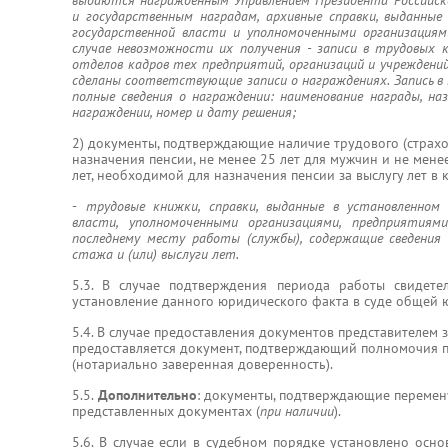
выдаются награжденным Управлением Президента Российск
и государственным наградам, архивные справки, выданные
государственной власти и уполномоченными организациям
случае невозможности их получения - записи в трудовых 
отделов кадров тех предприятий, организаций и учреждени
сделаны соответствующие записи о награждениях. Запись 
полные сведения о награждении: наименование награды, наз
награждении, номер и дату решения;
2) документы, подтверждающие наличие трудового (страхо
назначения пенсии, не менее 25 лет для мужчин и не мене
лет, необходимой для назначения пенсии за выслугу лет в
-
трудовые книжки, справки, выданные в установленном 
власти, уполномоченными организациями, предприятиями
последнему месту работы (службы), содержащие сведения 
стажа и (или) выслуги лет.
5.3. В случае подтверждения периода работы свидет
установление данного юридического факта в суде общей 
5.4. В случае предоставления документов представителем 
предоставляется документ, подтверждающий полномочия п
(нотариально заверенная доверенность).
5.5.
Дополнительно
: документы, подтверждающие перемен
представленных документах (
при наличии
).
5.6.
В случае если в судебном порядке установлено осно