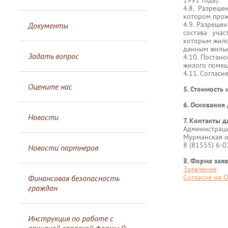
1991 года).
4.8. Разреш
котором прож
4.9. Разреше
Документы
состава уча
которым жило
данным жилы
Задать вопрос
4.10. Постан
жилого помещ
4.11. Соглас
Оцените нас
5. Стоимость 
6. Основания 
Новости
7. Контакты д
Администраци
Мурманская обл
8 (81555) 6-0
Новости партнеров
8. Форма зая
Заявление
Согласие на 
Финансовая безопасность
граждан
Инструкция по работе с