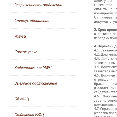
ходе участи
Загруженность отделений
жительства 
Апатиты с 
помещения му
От имени за
Статус обращения
документа, уд
3. Срок предо
в Комитет п
Услуги
передачу при
4. Перечень 
4.1. Заявлен
Список услуг
4.2. Документ
4.3. Докумен
заявителя выс
4.4. Докумен
Видеоприемная МФЦ
заявителя выс
4.5. Докумен
о рождении 
Выездное обслуживание
брака, док
(малолетнем)
свидетельство
4.6. Докуме
Об МФЦ
зарегистриро
помещения, о
4.7. Справка
(справка пре
Отделения МФЦ