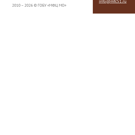
info@mfc51.ru
2010 – 2026 © ГОБУ «МФЦ МО»