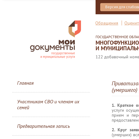
Версия для слабо
Обращения
Оценит
ГОСУДАРСТВЕННОЕ ОБЛ
МНОГОФУНКЦИОН
И МУНИЦИПАЛЬН
122 добавочный номер
Главная
Приватиза
(умершего)
Участникам СВО и членам их
1. Краткое 
семей
услуги осуще
прием и пер
предоставлени
Предварительная запись
2. Круг зая
(умерших) всл