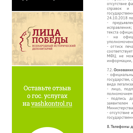
отсутствие ф
справок и 
государстве
24.10.2018 п
- предъявле
исправления
текста офици
- на офици
уполномоченн
- оттиск печ
соответствуе
МФЦ не може
информации, 
7.2.
Основания
- официальны
государстве,
вида легализ
- лицо, под
полномочием 
- подпись д
заявителем
Министерства
- отсутствие
государственн
8. Телефоны 