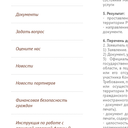
состояния Ми
услуги
5. Результат:
Документы
- проставле
территории Р
- направлени
Задать вопрос
документе.
6. Перечень 
1. Заявитель 
Оцените нас
1) Заявление.
2) Документ,
3) Официаль
государстве
Новости
области, в п
или его отс
участника Ко
Требования, 
Новости партнеров
или осущест
территории М
гражданског
Финансовая безопасность
иностранного 
- документ д
граждан
печать).
- документ д
печати, соде
Инструкция по работе с
- целостност
заламиниров