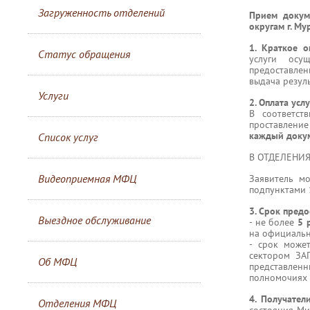
Загруженность отделений
Прием докум
округам г. Му
1. Краткое 
Статус обращения
услуги осу
предоставлен
выдача резуль
Услуги
2. Оплата услу
В соответст
проставление
каждый доку
Список услуг
В ОТДЕЛЕНИЯ
Видеоприемная МФЦ
Заявитель м
подпунктами 1
3. Срок предо
Выездное обслуживание
- не более
5 
на официальн
- срок може
сектором ЗА
Об МФЦ
представлен
полномочиях 
4. Получател
Отделения МФЦ