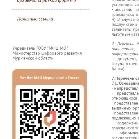
архивной справкой формы 9
установить с
- апостиль п
гражданского
Полезные ссылки
4) В случае 
подпунктами 
заявитель пр
льготным кат
2. Перечень 
Учредитель ГОБУ "МФЦ МО"
инициативе
Министерство цифрового развития
информационн
Мурманской области
- документ
государствен
банка).
7. Перечень 
7.1.
Основания
- непредстав
- представл
относящихся 
- представле
выданных орг
- представле
подлежащих в
- содержан
гражданского
- оформлен
государстве