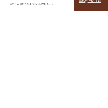
info@mfc51.ru
2010 – 2026 © ГОБУ «МФЦ МО»