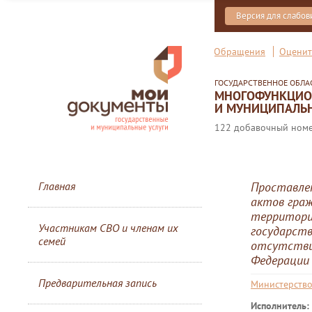
Версия для слабо
Обращения
Оценит
ГОСУДАРСТВЕННОЕ ОБЛ
МНОГОФУНКЦИОН
И МУНИЦИПАЛЬН
122 добавочный номер
Главная
Проставлен
актов гра
территори
Участникам СВО и членам их
государств
семей
отсутстви
Федерации
Предварительная запись
Министерство
Исполнитель: