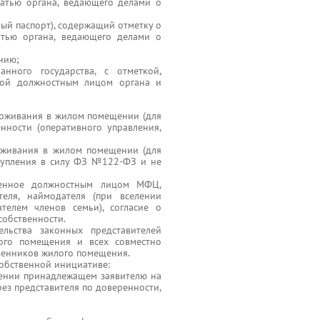
чатью органа, ведающего делами о
ый паспорт), содержащий отметку о
атью органа, ведающего делами о
нию;
нного государства, с отметкой,
ной должностным лицом органа и
роживания в жилом помещении (для
нности (оперативного управления,
оживания в жилом помещении (для
ступления в силу ФЗ №122-ФЗ и не
еренное должностным лицом МФЦ,
еля, наймодателя (при вселении
телем членов семьи), согласие о
собственности.
ельства законных представителей
лого помещения и всех совместно
твенников жилого помещения.
собственной инициативе:
щении принадлежащем заявителю на
рез представителя по доверенности,