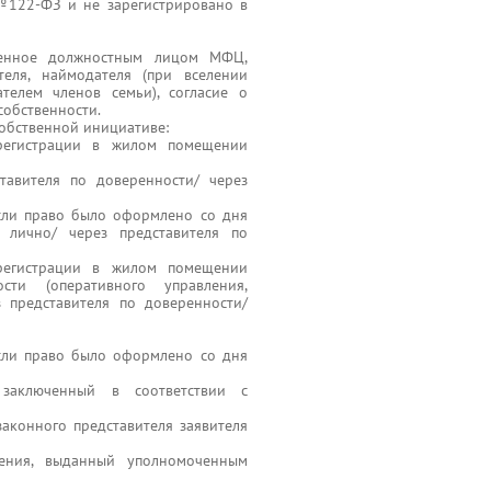
№122-ФЗ и не зарегистрировано в
еренное должностным лицом МФЦ,
еля, наймодателя (при вселении
телем членов семьи), согласие о
собственности.
собственной инициативе:
егистрации в жилом помещении
тавителя по доверенности/ через
если право было оформлено со дня
лично/ через представителя по
егистрации в жилом помещении
ти (оперативного управления,
з представителя по доверенности/
если право было оформлено со дня
заключенный в соответствии с
аконного представителя заявителя
ения, выданный уполномоченным