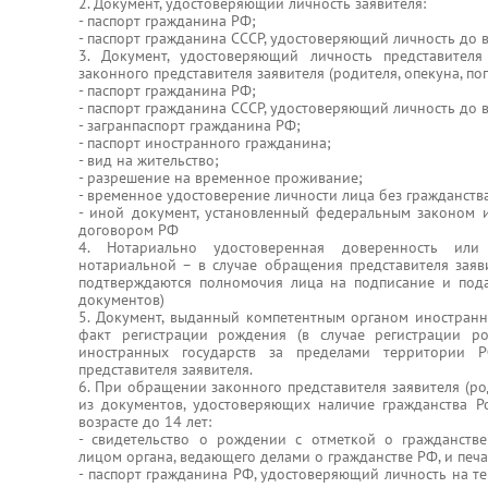
2. Документ, удостоверяющий личность заявителя:
- паспорт гражданина РФ;
- паспорт гражданина СССР, удостоверяющий личность до 
3. Документ, удостоверяющий личность представител
законного представителя заявителя (родителя, опекуна, поп
- паспорт гражданина РФ;
- паспорт гражданина СССР, удостоверяющий личность до 
- загранпаспорт гражданина РФ;
- паспорт иностранного гражданина;
- вид на жительство;
- разрешение на временное проживание;
- временное удостоверение личности лица без гражданства
- иной документ, установленный федеральным законом
договором РФ
4. Нотариально удостоверенная доверенность или
нотариальной – в случае обращения представителя заяв
подтверждаются полномочия лица на подписание и пода
документов)
5. Документ, выданный компетентным органом иностранн
факт регистрации рождения (в случае регистрации р
иностранных государств за пределами территории 
представителя заявителя.
6. При обращении законного представителя заявителя (род
из документов, удостоверяющих наличие гражданства Р
возрасте до 14 лет:
- свидетельство о рождении с отметкой о гражданств
лицом органа, ведающего делами о гражданстве РФ, и печа
- паспорт гражданина РФ, удостоверяющий личность на т