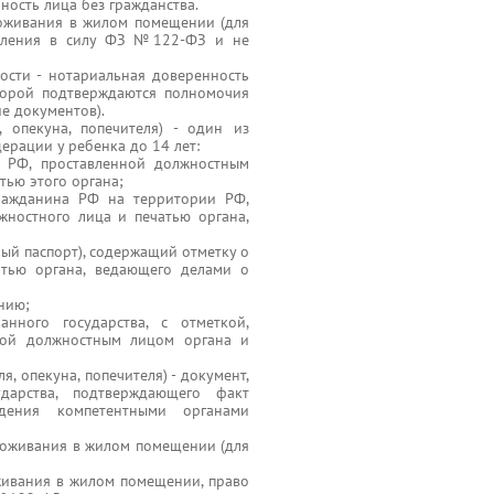
ность лица без гражданства.
роживания в жилом помещении (для
упления в силу ФЗ №122-ФЗ и не
ости - нотариальная доверенность
торой подтверждаются полномочия
ие документов).
 опекуна, попечителя) - один из
рации у ребенка до 14 лет:
е РФ, проставленной должностным
тью этого органа;
гражданина РФ на территории РФ,
жностного лица и печатью органа,
ый паспорт), содержащий отметку о
атью органа, ведающего делами о
нию;
нного государства, с отметкой,
ной должностным лицом органа и
, опекуна, попечителя) - документ,
дарства, подтверждающего факт
дения компетентными органами
роживания в жилом помещении (для
живания в жилом помещении, право