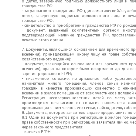
о детях, заверенную подписью должностного лица и пе
гражданстве РФ
- загранпаспорт гражданина РФ (дипломатический/служебн
детях, заверенную подписью должностного лица и печ
гражданстве РФ;
- свидетельство о приобретении гражданства РФ по рожде
- документ, выданный компетентным органом иностра
подтверждающей наличие гражданства РФ, проставлен
печатью этого органа.
7. Документы, являющийся основанием для временного п
вселения), принадлежащем иному лицу на праве собстве
хозяйственного ведения):
- документ, являющийся основанием для временного пр
вселения), право на которое было оформлено до дня в
зарегистрировано в ЕГРН;
- письменное согласие, нотариальное либо удостов
нанимателя жилого помещения, членов семьи нанимат
граждан в качестве проживающих совместно с нанима
вселении в жилое помещение от всех участников долевой 
Регистрация несовершеннолетних детей по месту жит
производится независимо от согласия нанимателя жи
проживающих с ним членов его семьи, наймодателя, собс
8. Документы, которые заявитель вправе предоставить по 
8.1 Один из документов при регистрации в жилом поме
праве собственности при регистрации заявителя лично, че
через законного представителя:
- выписка ЕГРН;