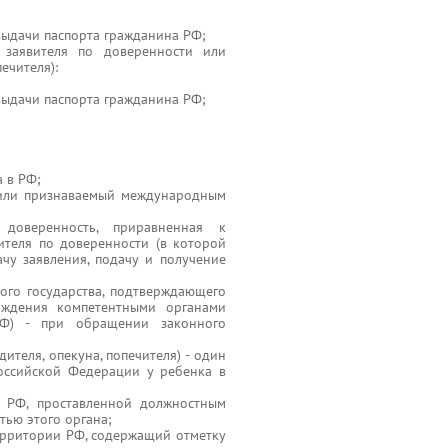
выдачи паспорта гражданина РФ;
я заявителя по доверенности или
ечителя):
выдачи паспорта гражданина РФ;
 в РФ;
 или признаваемый международным
 доверенность, приравненная к
ителя по доверенности (в которой
чу заявления, подачу и получение
ого государства, подтверждающего
ождения компетентными органами
РФ) - при обращении законного
ителя, опекуна, попечителя) - один
оссийской Федерации у ребенка в
е РФ, проставленной должностным
тью этого органа;
ерритории РФ, содержащий отметку