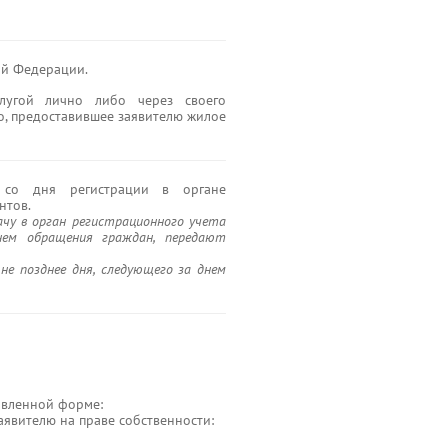
ой Федерации.
слугой лично либо через своего
о, предоставившее заявителю жилое
о дня регистрации в органе
нтов.
чу в орган регистрационного учета
днем обращения граждан, передают
не позднее дня, следующего за днем
новленной форме:
явителю на праве собственности: