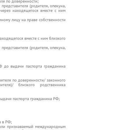
еля по доверенности;
 представителя (родителя, опекуна,
 через находящегося вместе с ним
ному лицу на праве собственности
находящегося вместе с ним близкого
 представителя (родителя, опекуна,
РФ до выдачи паспорта гражданина
вителя по доверенности/ законного
чителя)/ близкого родственника
выдачи паспорта гражданина РФ;
 в РФ;
 или признаваемый международным