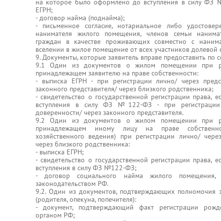
на которое было оформлено до вступления в силу ФЗ 
ЕГРН;
- договор найма (поднайма);
- письменное согласие, нотариальное либо удостов
нанимателя жилого помещения, членов семьи нанимат
граждан в качестве проживающих совместно с нанима
вселении в жилое помещение от всех участников долевой 
9. Документы, которые заявитель вправе предоставить по 
9.1 Один из документов о жилом помещении при р
принадлежащем заявителю на праве собственности:
- выписка ЕГРН - при регистрации лично/ через предс
законного представителя/ через близкого родственника;
- свидетельство о государственной регистрации права, 
вступления в силу ФЗ №122-ФЗ - при регистрации 
доверенности/ через законного представителя.
9.2 Один из документов о жилом помещении при р
принадлежащем иному лицу на праве собственнос
хозяйственного ведения) при регистрации лично/ чере
через близкого родственника:
- выписка ЕГРН;
- свидетельство о государственной регистрации права, 
вступления в силу ФЗ №122-ФЗ;
- договор социального найма жилого помещения, 
законодательством РФ.
9.2. Один из документов, подтверждающих полномочия з
(родителя, опекуна, попечителя):
- документ, подтверждающий факт регистрации рожд
органом РФ;