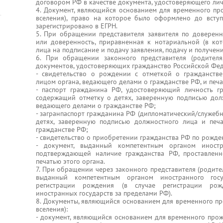
договором РФ в качестве документа, удостоверяющего лич
4. Документ, являющийся основанием для временного п
вселения), право на которое было оформлено до вст
зарегистрировано в ЕГРН.
5. При обращении представителя заявителя по доверенн
или доверенность, приравненная к нотариальной (в ко
лица на подписание и подачу заявления, подачу и получен
6. При обращении законного представителя (родителя,
документов, удостоверяющих гражданство Российской Феде
- свидетельство о рождении с отметкой о гражданств
лицом органа, ведающего делами о гражданстве РФ, и печа
- паспорт гражданина РФ, удостоверяющий личность 
содержащий отметку о детях, заверенную подписью дол
ведающего делами о гражданстве РФ;
- загранпаспорт гражданина РФ (дипломатический/служебн
детях, заверенную подписью должностного лица и печ
гражданстве РФ;
- свидетельство о приобретении гражданства РФ по рожде
- документ, выданный компетентным органом иностра
подтверждающей наличие гражданства РФ, проставлен
печатью этого органа.
7. При обращении через законного представителя (родителя
выданный компетентным органом иностранного госу
регистрации рождения (в случае регистрации рож
иностранных государств за пределами РФ).
8. Документы, являющийся основанием для временного п
вселения):
- документ, являющийся основанием для временного про