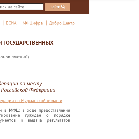
Найти
ЕСИА
МФЦифра
Добро.Центр
Я ГОСУДАРСТВЕННЫХ
вонок платный)
дерации по месту
 Российской Федерации
дерации по Мурманской области
ги в МФЦ:
в ходе предоставления
ьтирование граждан о порядке
кументов и выдача результатов