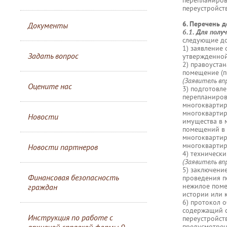
перепланиров
переустройст
6. Перечень 
Документы
6.1. Для полу
следующие д
1) заявление
Задать вопрос
утвержденной
2) правоуста
помещение (п
(Заявитель вп
Оцените нас
3) подготовл
перепланиров
многоквартир
многоквартир
Новости
имущества в 
помещений в 
многоквартир
многоквартир
Новости партнеров
4) техническ
(Заявитель вп
5) заключени
Финансовая безопасность
проведения п
нежилое поме
граждан
истории или 
6) протокол 
содержащий с
Инструкция по работе с
переустройст
предусмотрен