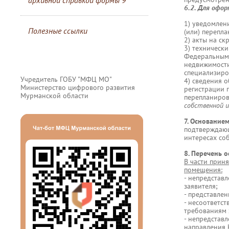
архивной справкой формы 9
6.2. Для офо
1) уведомлен
Полезные ссылки
(или) перепл
2) акты на ск
3) техническ
Федеральным 
недвижимости
специализиро
Учредитель ГОБУ "МФЦ МО"
4) сведения 
Министерство цифрового развития
регистрации 
Мурманской области
перепланиро
собственной 
7. Основание
подтверждающ
интересах со
8. Перечень 
В части прин
помещения:
- непредстав
заявителя;
- представле
- несоответс
требованиям 
- непредстав
направления К