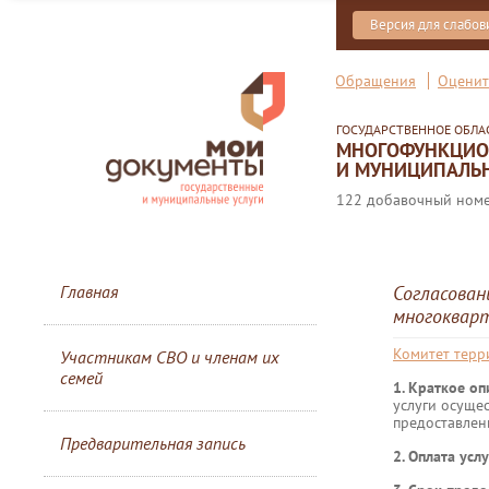
Версия для слабо
Обращения
Оценит
ГОСУДАРСТВЕННОЕ ОБЛ
МНОГОФУНКЦИОН
И МУНИЦИПАЛЬН
122 добавочный номер
Главная
Согласован
многоквар
Комитет терр
Участникам СВО и членам их
семей
1. Краткое о
услуги осуще
предоставлен
Предварительная запись
2. Оплата услу