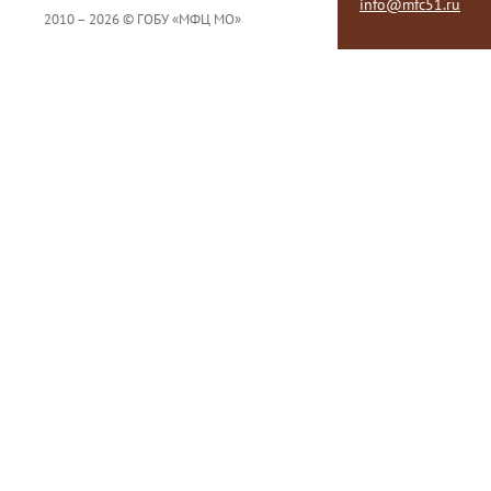
info@mfc51.ru
2010 – 2026 © ГОБУ «МФЦ МО»