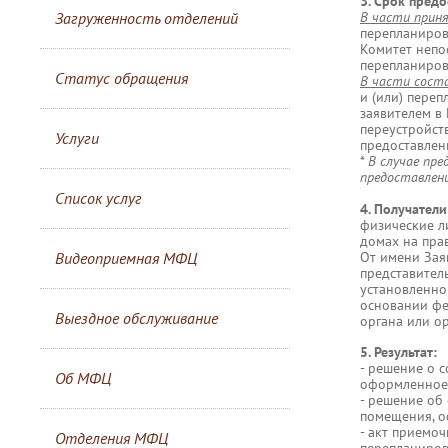
3. Срок предо
Загруженность отделений
В части приня
перепланиров
Комитет непос
перепланиров
Статус обращения
В части соста
и (или) пере
заявителем в
переустройст
Услуги
предоставлен
*
В случае пр
предоставлен
Список услуг
4. Получател
физические л
домах на прав
Видеоприемная МФЦ
От имени Зая
представител
установленно
основании фе
Выездное обслуживание
органа или ор
5. Результат:
- решение о 
Об МФЦ
оформленное 
- решение об
помещения, о
- акт приемо
Отделения МФЦ