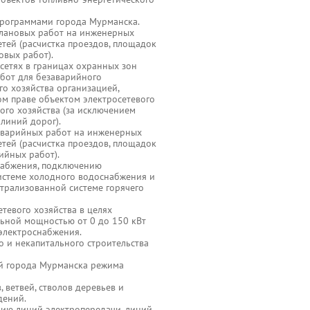
программами города Мурманска.
плановых работ на инженерных
етей (расчистка проездов, площадок
овых работ).
сетях в границах охранных зон
абот для безаварийного
о хозяйства организацией,
ом праве объектом электросетевого
ого хозяйства (за исключением
линий дорог).
аварийных работ на инженерных
етей (расчистка проездов, площадок
ийных работ).
набжения, подключению
истеме холодного водоснабжения и
трализованной системе горячего
етевого хозяйства в целях
ьной мощностью от 0 до 150 кВт
электроснабжения.
о и некапитального строительства
ей города Мурманска режима
, ветвей, стволов деревьев и
дений.
цию линий электропередачи, линий