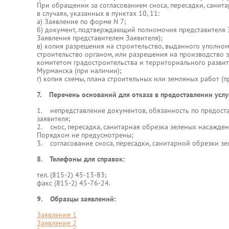
При обращении за согласованием сноса, пересадки, санит
в случаях, указанных в пунктах 10, 11:
а) Заявление по форме N 7;
б) документ, подтверждающий полномочия представителя З
Заявления представителем Заявителя);
в) копия разрешения на строительство, выданного уполн
строительство органом, или разрешения на производство 
комитетом градостроительства и территориального разви
Мурманска (при наличии);
г) копия схемы, плана строительных или земляных работ (п
7. Перечень оснований для отказа в предоставлении услу
1. непредставление документов, обязанность по предост
заявителя;
2. снос, пересадка, санитарная обрезка зеленых насажден
Порядком не предусмотрены;
3. согласование сноса, пересадки, санитарной обрезки зе
8. Телефоны для справок:
тел. (815-2) 45-13-83;
факс (815-2) 45-76-24.
9. Образцы заявлений:
Заявление 1
Заявление 2