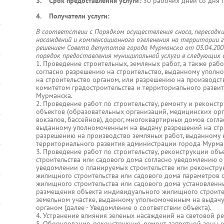
3. Срок предоставления услуги:
30 рабочих дней со дня 
4. Получатели услуги:
В соответствии с Порядком осуществления сноса, пересадки
насаждений и компенсационного озеленения на территории 
решением Совета депутатов города Мурманска от 03.04.200
порядок предоставления муниципальной услуги в следующих 
1. Проведение строительных, земляных работ, а также раб
согласно разрешению на строительство, выданному упол
на строительство органом, или разрешению на производст
комитетом градостроительства и территориального разви
Мурманска.
2. Проведение работ по строительству, ремонту и реконс
объектов (образовательных организаций, медицинских орг
вокзалов, бассейнов), дорог, многоквартирных домов согл
выданному уполномоченным на выдачу разрешений на стро
разрешению на производство земляных работ, выданному 
территориального развития администрации города Мурма
3. Проведение работ по строительству, реконструкции о
строительства или садового дома согласно уведомлению о
уведомлении о планируемых строительстве или реконстру
жилищного строительства или садового дома параметров 
жилищного строительства или садового дома установленн
размещения объекта индивидуального жилищного строител
земельном участке, выданному уполномоченным на выдачу
органом (далее - Уведомление о соответствии объекта).
4. Устранение влияния зеленых насаждений на световой 
5. Оборудование, реконструкция, ремонт запретной зоны 