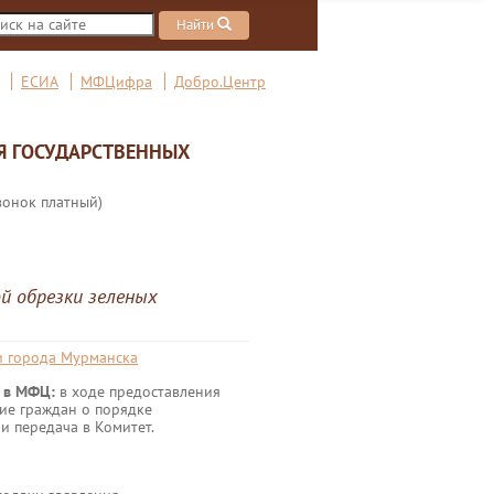
Найти
ЕСИА
МФЦифра
Добро.Центр
Я ГОСУДАРСТВЕННЫХ
вонок платный)
ой обрезки зеленых
и города Мурманска
и в МФЦ:
в ходе предоставления
ие граждан о порядке
и передача в Комитет.