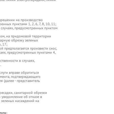
азрешении на производство
нных пунктами 1, 2, 6, 7, 8, 10, 11;
в случаях, предусмотренных пунктом
мом, на придомовой территории
итарную обрезку зеленых
, 17;
й предполагается произвести снос,
чаях, предусмотренных пунктами 4,
твенности в случаях,
.
луги вправе обратиться
умента, подтверждающего
 (далее - представитель
ересадки, санитарной обрезки
 уведомление об отказе в
и зеленых насаждений на
уги: