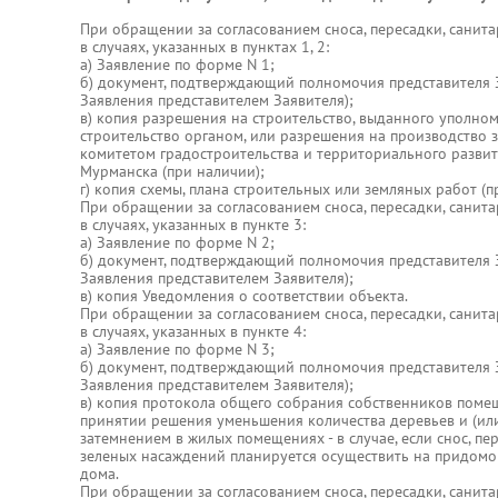
При обращении за согласованием сноса, пересадки, санит
в случаях, указанных в пунктах 1, 2:
а) Заявление по форме N 1;
б) документ, подтверждающий полномочия представителя З
Заявления представителем Заявителя);
в) копия разрешения на строительство, выданного уполн
строительство органом, или разрешения на производство 
комитетом градостроительства и территориального разви
Мурманска (при наличии);
г) копия схемы, плана строительных или земляных работ (п
При обращении за согласованием сноса, пересадки, санит
в случаях, указанных в пункте 3:
а) Заявление по форме N 2;
б) документ, подтверждающий полномочия представителя З
Заявления представителем Заявителя);
в) копия Уведомления о соответствии объекта.
При обращении за согласованием сноса, пересадки, санит
в случаях, указанных в пункте 4:
а) Заявление по форме N 3;
б) документ, подтверждающий полномочия представителя З
Заявления представителем Заявителя);
в) копия протокола общего собрания собственников пом
принятии решения уменьшения количества деревьев и (или)
затемнением в жилых помещениях - в случае, если снос, пе
зеленых насаждений планируется осуществить на придом
дома.
При обращении за согласованием сноса, пересадки, санит