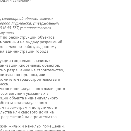
подачи заявления
, санитарной обрезки зеленых
города Мурманска, утвержденным
8 N 48-587, устанавливается
случаях
:
от по реконструкции объектов
номоченным на выдачу разрешений
во земляных работ, выданному
тия администрации города
трукции социально значимых
анизаций, спортивных объектов,
асно разрешению на строительство,
ительство органом, или
комитетом градостроительства и
нска.
бъектов индивидуального жилищного
 соответствии указанных в
кции объекта индивидуального
объекта индивидуального
ым параметрам и допустимости
ьства или садового дома на
 разрешений на строительство
режим жилых и нежилых помещений.
объектов топливно-энергетического