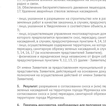
радио и связи.
16. Обеспечение беспрепятственного движения пешеходов.
17. Удаление аварийных стволов зеленых насаждений.
- лицо, указанное в разрешении на строительство или в р
земляных работ в качестве заказчика, в случаях, предусмотре
- лицо, указанное в Уведомлении о соответствии объекта, 
3;
- лицо, осуществляющее управление многоквартирным до
которого предполагается произвести снос, пересадку, сан
насаждений, в случаях, предусмотренных пунктами 4, 14, 16
- лицо, осуществляющее содержание территории, на которо
пересадку, санитарную обрезку зеленых насаждений, в слу
5, 14, 16, 17 (за исключением представителей Заявителя);
- физические и юридические лица независимо от форм собс
предусмотренных пунктами 9, 12, 13, 15 (далее - Заявитель)
От имени Заявителя за предоставлением муниципальной ус
представитель Заявителя, действующий на основании док
полномочия на осуществление действий от имени Заявителя
Заявителя).
5. Результат:
разрешение о согласовании сноса и (или) п
зеленых насаждений на территории города Мурманска или
согласовании сноса и (или) пересадки, санитарной обрезк
территории города Мурманска.
6. Перечень документов, необходимых для получения усл