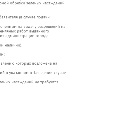
арной обрезки зеленых насаждений
аявителя (в случае подачи
омоченным на выдачу разрешений на
земляных работ, выданного
тия администрации города
ри наличии).
ги:
авлению которых возложена на
ий в указанном в Заявлении случае
леных насаждений не требуется.