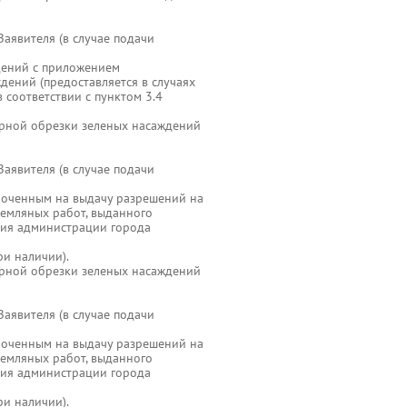
аявителя (в случае подачи
ждений с приложением
дений (предоставляется в случаях
 соответствии с пунктом 3.4
арной обрезки зеленых насаждений
аявителя (в случае подачи
омоченным на выдачу разрешений на
земляных работ, выданного
тия администрации города
ри наличии).
арной обрезки зеленых насаждений
аявителя (в случае подачи
омоченным на выдачу разрешений на
земляных работ, выданного
тия администрации города
ри наличии).