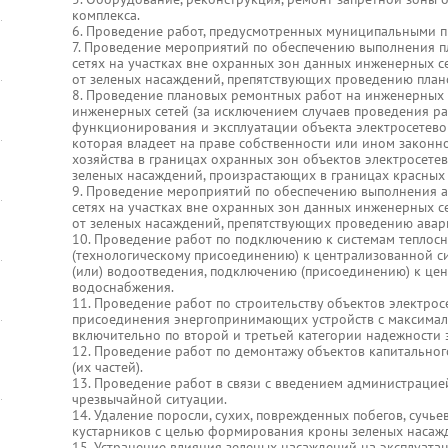
комплекса.
6. Проведение работ, предусмотренных муниципальными 
7. Проведение мероприятий по обеспечению выполнения 
сетях на участках вне охранных зон данных инженерных с
от зеленых насаждений, препятствующих проведению план
8. Проведение плановых ремонтных работ на инженерных 
инженерных сетей (за исключением случаев проведения р
функционирования и эксплуатации объекта электросетевог
которая владеет на праве собственности или ином законн
хозяйства в границах охранных зон объектов электросетев
зеленых насаждений, произрастающих в границах красных 
9. Проведение мероприятий по обеспечению выполнения 
сетях на участках вне охранных зон данных инженерных с
от зеленых насаждений, препятствующих проведению авар
10. Проведение работ по подключению к системам теплос
(технологическому присоединению) к централизованной с
(или) водоотведения, подключению (присоединению) к цен
водоснабжения.
11. Проведение работ по строительству объектов электрос
присоединения энергопринимающих устройств с максимал
включительно по второй и третьей категории надежности 
12. Проведение работ по демонтажу объектов капитальног
(их частей).
13. Проведение работ в связи с введением администраци
чрезвычайной ситуации.
14. Удаление поросли, сухих, поврежденных побегов, сучьев
кустарников с целью формирования кроны зеленых насаж
15. Устранение влияния зеленых насаждений на эксплуата