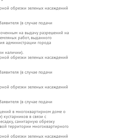
арной обрезки зеленых насаждений
аявителя (в случае подачи
омоченным на выдачу разрешений на
земляных работ, выданного
тия администрации города
ри наличии).
арной обрезки зеленых насаждений
аявителя (в случае подачи
арной обрезки зеленых насаждений
аявителя (в случае подачи
ещений в многоквартирном доме о
 кустарников в связи с
ресадку, санитарную обрезку
овой территории многоквартирного
арной обрезки зеленых насаждений