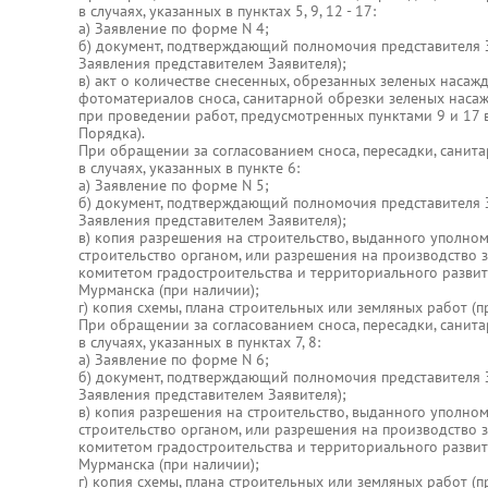
в случаях, указанных в пунктах 5, 9, 12 - 17:
а) Заявление по форме N 4;
б) документ, подтверждающий полномочия представителя З
Заявления представителем Заявителя);
в) акт о количестве снесенных, обрезанных зеленых наса
фотоматериалов сноса, санитарной обрезки зеленых насаж
при проведении работ, предусмотренных пунктами 9 и 17 в
Порядка).
При обращении за согласованием сноса, пересадки, санит
в случаях, указанных в пункте 6:
а) Заявление по форме N 5;
б) документ, подтверждающий полномочия представителя З
Заявления представителем Заявителя);
в) копия разрешения на строительство, выданного уполн
строительство органом, или разрешения на производство 
комитетом градостроительства и территориального разви
Мурманска (при наличии);
г) копия схемы, плана строительных или земляных работ (п
При обращении за согласованием сноса, пересадки, санит
в случаях, указанных в пунктах 7, 8:
а) Заявление по форме N 6;
б) документ, подтверждающий полномочия представителя З
Заявления представителем Заявителя);
в) копия разрешения на строительство, выданного уполн
строительство органом, или разрешения на производство 
комитетом градостроительства и территориального разви
Мурманска (при наличии);
г) копия схемы, плана строительных или земляных работ (п