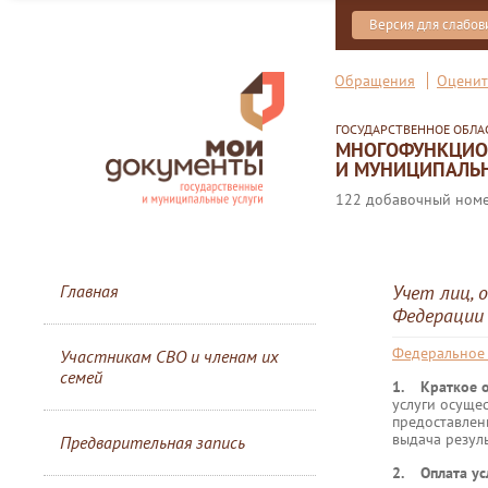
Версия для слабо
Обращения
Оценит
ГОСУДАРСТВЕННОЕ ОБЛ
МНОГОФУНКЦИОН
И МУНИЦИПАЛЬН
122 добавочный номер
Главная
Учет лиц, 
Федерации
Федеральное 
Участникам СВО и членам их
семей
1. Краткое о
услуги осуще
предоставлен
выдача резуль
Предварительная запись
2. Оплата ус