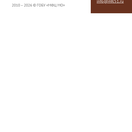
info@mfc51.ru
2010 – 2026 © ГОБУ «МФЦ МО»