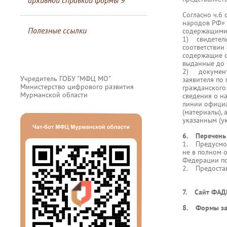
архивной справкой формы 9
Согласно ч.6
народов РФ» 
Полезные ссылки
содержащими 
1) свидетель
соответствии
содержащие с
выданные до 
2) документы
Учредитель ГОБУ "МФЦ МО"
заявителя по
Министерство цифрового развития
гражданского
Мурманской области
сведения о н
линии официа
(материалы),
указанным (у
6. Перечень 
1. Предусмот
не в полном 
Федерации по
2. Предостав
7. Сайт ФАДН
8. Формы за