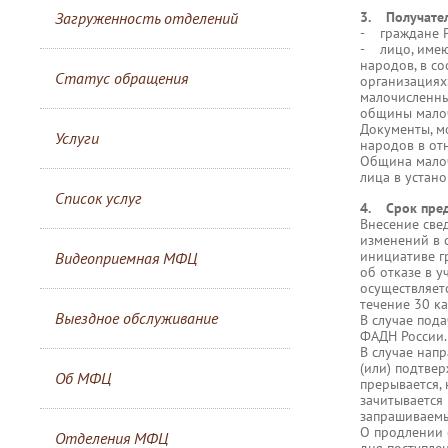
Загруженность отделений
3. Получател
- граждане 
- лицо, имею
народов, в с
Статус обращения
организациях
малочисленны
общины мало
Документы, м
Услуги
народов в от
Община малоч
лица в устан
Список услуг
4. Срок пред
Внесение све
изменений в 
инициативе г
Видеоприемная МФЦ
об отказе в у
осуществляет
течение 30 к
Выездное обслуживание
В случае под
ФАДН России.
В случае нап
(или) подтвер
Об МФЦ
прерывается, 
зачитывается
запрашиваемы
О продлении 
Отделения МФЦ