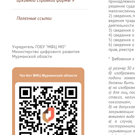
архивной справкой формы 9
принадлежнос
решение суда
малочисленны
2) сведения,
Полезные ссылки
ведения трад
деятельности
3) сведения о
4) сведения о
5) сведения 
6) сведения 
Учредитель ГОБУ "МФЦ МО"
прав, реестр
Министерство цифрового развития
Мурманской области
*
Требования 
а) размер 30 
б) изображен
подачи заявл
должны быть 
в) на изобра
г) для лиц, п
стекол, нали
показаниям;
д) не допуска
закрывающих 
внешнего вида
е) в случае
посторонними
скрывающих о