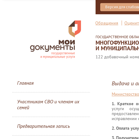
Версия для слабо
Обращения
Оценит
ГОСУДАРСТВЕННОЕ ОБЛ
МНОГОФУНКЦИОН
И МУНИЦИПАЛЬН
122 добавочный номер
Главная
Выдача и а
Министерство
Участникам СВО и членам их
1. Краткое 
семей
услуги осу
предоставлен
исправлении 
Предварительная запись
2. Оплата усл
3. Получател