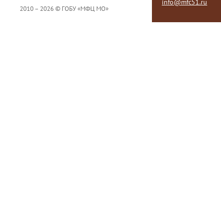
info@mfc51.ru
2010 – 2026 © ГОБУ «МФЦ МО»