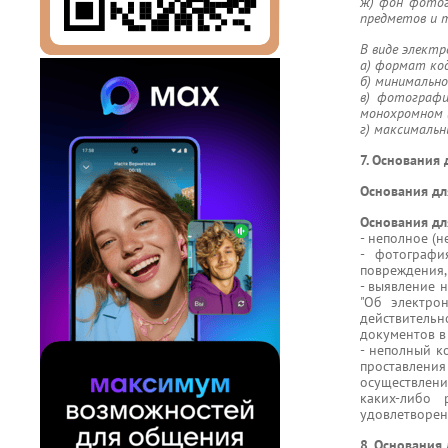
ж) фон фотог
предметов и т
В виде элект
а) формат код
б) минимально
в) фотограф
монохромном 
г) максимальн
7. Основания
Основания дл
Основания дл
- неполное (
- фотографи
повреждения,
- выявление 
"Об электро
действитель
документов в
- неполный к
проставления
осуществлен
каких-либо
удовлетворен
8. Основания 