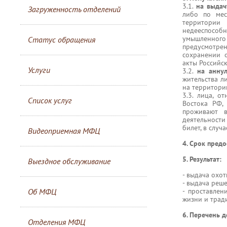
3.1.
на выдач
Загруженность отделений
либо по мес
территории
недееспособ
умышленног
Статус обращения
предусмотрен
сохранении 
акты Российс
Услуги
3.2.
на анну
жительства ли
на территори
3.3. лица, 
Список услуг
Востока РФ,
проживают 
деятельност
билет, в слу
Видеоприемная МФЦ
4. Срок предо
5. Результат:
Выездное обслуживание
- выдача охот
- выдача реш
Об МФЦ
- проставле
жизни и трад
6. Перечень 
Отделения МФЦ