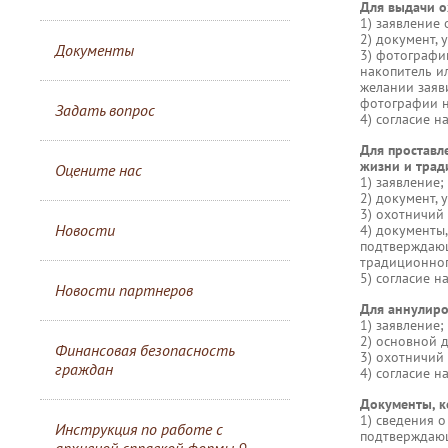
Для выдачи о
1) заявление 
2) документ,
Документы
3) фотографи
накопитель и
желании заяв
фотографии н
Задать вопрос
4) согласие 
Для проставл
жизни и трад
Оцените нас
1) заявление;
2) документ,
3) охотничий 
Новости
4) документы
подтверждающ
традиционног
5) согласие 
Новости партнеров
Для аннулиро
1) заявление;
2) основной 
Финансовая безопасность
3) охотничий 
граждан
4) согласие 
Документы, к
1) сведения 
Инструкция по работе с
подтверждающ