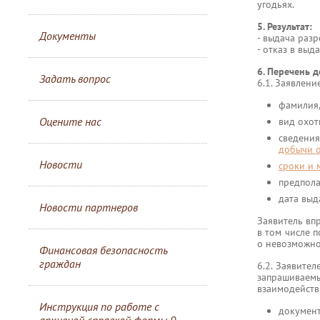
угодьях.
5. Результат:
Документы
- выдача раз
- отказ в вы
6. Перечень 
Задать вопрос
6.1. Заявлени
фамилия,
Оцените нас
вид охот
сведени
добычи о
Новости
сроки и 
предпола
дата выд
Новости партнеров
Заявитель вп
в том числе п
о невозможно
Финансовая безопасность
граждан
6.2. Заявите
запрашивае
взаимодейств
Инструкция по работе с
докумен