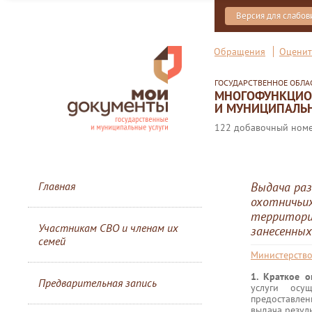
Версия для слабо
Обращения
Оценит
ГОСУДАРСТВЕННОЕ ОБЛ
МНОГОФУНКЦИОН
И МУНИЦИПАЛЬН
122 добавочный номер
Главная
Выдача раз
охотничьих
территория
Участникам СВО и членам их
занесенных
семей
Министерство
1. Краткое 
Предварительная запись
услуги осу
предоставлен
выдача резуль