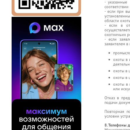
- указанные
соответствии
- если при в
установленн
области охот
- если в от
осуществляет
охотничьих р
- если заяв
заявителем в
промысл
охоты в 
деятельн
охоты в 
охоты в 
охоты в 
или иску
Отказ в пред
подачи докум
Повторная п
условии устр
8. Телефоны д
Министерство: