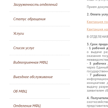
Загруженность отделений
Прием докуме
2. Оплата услу
Статус обращения
Квитанция го
Квитанция на
Услуги
В ОТДЕЛЕНИ
3. Срок предо
Список услуг
-
1 рабочий 
о выдаче ра
оказания гос
межведомстве
Видеоприемная МФЦ
-
5 рабочих 
через Единый
государственн
-
7 рабочих
Выездное обслуживание
информационн
инициативе 
выдачу разре
заявителем с
Об МФЦ
4. Получател
охотхозяйств
Отделения МФЦ
представите