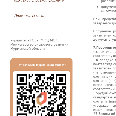
архивной справкой формы 9
разрешен
докумен
животног
Полезные ссылки
При предста
заверяется д
Получение р
заявителем о
документа, у
Учредитель ГОБУ "МФЦ МО"
Министерство цифрового развития
7. Перечень о
Мурманской области
- заявитель п
соответствую
- в порядке
подтверждаю
заявителем п
- в отношен
охотничьих р
охоты и (или
исполнитель
соответствии 
- орудия охо
стандартам 
охоты и (или
утвержденн
исполнительно
23 Закона об