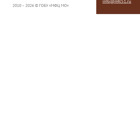
info@mfc51.ru
2010 – 2026 © ГОБУ «МФЦ МО»