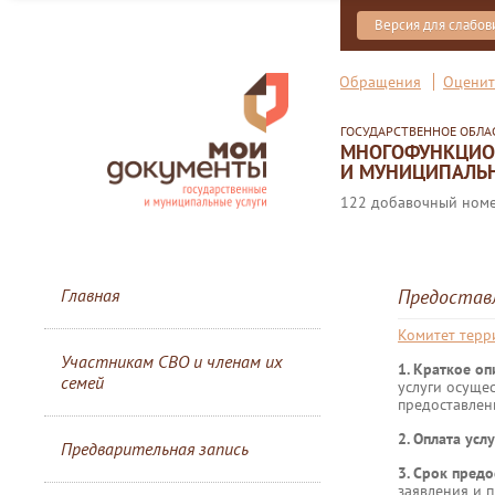
Версия для слабо
Обращения
Оценит
ГОСУДАРСТВЕННОЕ ОБЛ
МНОГОФУНКЦИОН
И МУНИЦИПАЛЬН
122 добавочный номер
Главная
Предостав
Комитет терр
Участникам СВО и членам их
1. Краткое о
семей
услуги осуще
предоставлен
2. Оплата услу
Предварительная запись
3. Срок предо
заявления и 