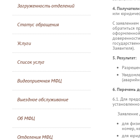
Загруженность отделений
4. Получател
или юридичес
С заявлением
Статус обращения
обратиться п
оформленной 
доверенности
Услуги
государственн
Заявителя).
5. Результат:
Список услуг
Разрешен
Уведомле
(аварийн
Видеоприемная МФЦ
6. Перечень 
Выездное обслуживание
6.1. Для пре
установленно
Заявление д
Об МФЦ
для физи
номер, к
для юрид
Отделения МФЦ