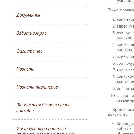
руководи
Также в заявл
Документы
наименов
адрес (м
Задать вопрос
полное н
наличии 
наименов
производ
Оцените нас
наименов
срок осу
Новости
вид и пл
реквизит
движени
Новости партнеров
информац
заверени
сведений
Финансовая безопасность
Кроме того, 
граждан
документы:
Копия до
Инструкция по работе с
либо лич
обращает