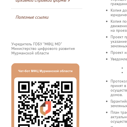
архивной справкой формы 9
граждани
Копия до
юридичес
Полезные ссылки
Копия по
движения
на проез
Проект п
указание
Учредитель ГОБУ "МФЦ МО"
земляных
Министерство цифрового развития
Проект и
Мурманской области
Уведомле
• о начале 
• о начале 
Протокол
принят в
осуществ
домов.
Гарантий
земляных
План тра
актуальн
осуществ