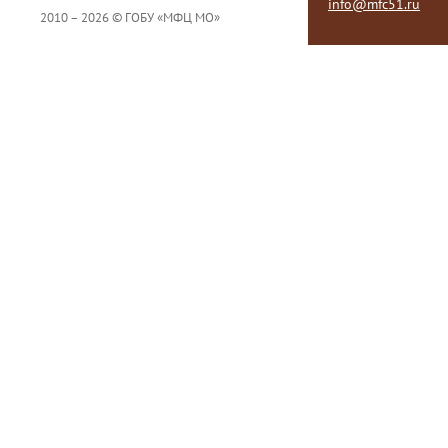
info@mfc51.ru
2010 – 2026 © ГОБУ «МФЦ МО»