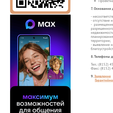
Проектна
7. Основание 
- несоответс
- отсутствие
- размещение
разрешенного
недвижимости
планирования
территории;
- выявление 
благоустройс
8. Телефоны д
Тел.: (8152) 4
Факс: (8152) 
9.
Заявление
Гарантийно