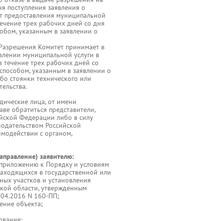
ня поступления заявления о
ат предоставления муниципальной
ечение трех рабочих дней со дня
обом, указанным в заявлении о
 Разрешения Комитет принимает в
авлении муниципальной услуги в
в течение трех рабочих дней со
способом, указанным в заявлении о
бо стоянки технического или
тельства.
ические лица, от имени
аве обратиться представители,
йской Федерации либо в силу
нодательством Российской
модействии с органом,
аправление) заявителю:
 приложению к Порядку и условиям
находящихся в государственной или
ных участков и установления
ской области, утвержденным
.04.2016 N 160-ПП;
ение объекта;
ование;