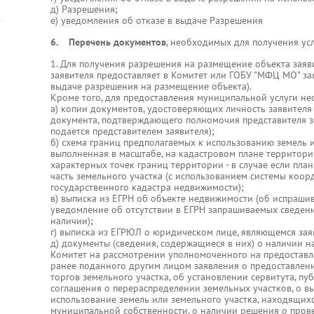
д) Разрешения;
е) уведомления об отказе в выдаче Разрешения
6. Перечень документов
, необходимых для получения усл
1. Для получения разрешения на размещение объекта заяв
заявителя предоставляет в Комитет или ГОБУ "МФЦ МО" зая
выдаче разрешения на размещение объекта).
Кроме того, для предоставления муниципальной услуги н
а) копии документов, удостоверяющих личность заявителя 
документа, подтверждающего полномочия представителя за
подается представителем заявителя);
б) схема границ предполагаемых к использованию земель и
выполненная в масштабе, на кадастровом плане территори
характерных точек границ территории - в случае если пла
часть земельного участка (с использованием системы коо
государственного кадастра недвижимости);
в) выписка из ЕГРН об объекте недвижимости (об испраши
уведомление об отсутствии в ЕГРН запрашиваемых сведени
наличии);
г) выписка из ЕГРЮЛ о юридическом лице, являющемся зая
д) документы (сведения, содержащиеся в них) о наличии н
Комитет на рассмотрении уполномоченного на предоставл
ранее поданного другим лицом заявления о предоставлени
торгов земельного участка, об установлении сервитута, пу
соглашения о перераспределении земельных участков, о в
использование земель или земельного участка, находящих
муниципальной собственности, о наличии решения о пров