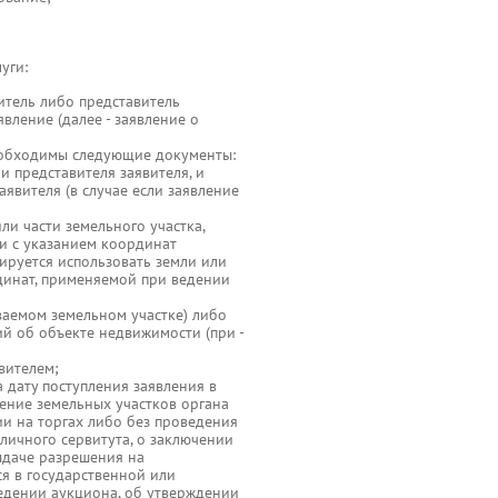
уги:
итель либо представитель
вление (далее - заявление о
еобходимы следующие документы:
и представителя заявителя, и
явителя (в случае если заявление
ли части земельного участка,
и с указанием координат
нируется использовать земли или
рдинат, применяемой при ведении
ваемом земельном участке) либо
й об объекте недвижимости (при -
вителем;
а дату поступления заявления в
ение земельных участков органа
и на торгах либо без проведения
бличного сервитута, о заключении
ыдаче разрешения на
ся в государственной или
едении аукциона, об утверждении