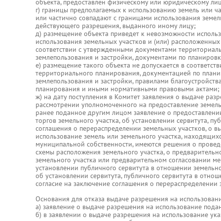
объекта, предоставлен физическому или юридическому лиц
г) границы предполагаемых к использованию земель или ч
или частично совпадают с границами использования земел
действующего разрешения, выданного иному лицу;
д) размещение объекта приведет к невозможности использ
использования земельных участков и (или) расположенных
соответствии с утвержденными документами территориал
землепользования и застройки, документами по планировк
е) размещение такого объекта не допускается в соответст
территориального планирования, документацией по плани
землепользования и застройки, правилами благоустройств
планирования и иными нормативными правовыми актами;
ж) на дату поступления в Комитет заявления о выдаче ра
рассмотрении уполномоченного на предоставление земель
ранее поданное другим лицом заявление о предоставлении
торгов земельного участка, об установлении сервитута, пу
соглашения о перераспределении земельных участков, о в
использование земель или земельного участка, находящих
муниципальной собственности, имеются решения о провед
схемы расположения земельного участка, о предварительн
земельного участка или предварительном согласовании ме
установлении публичного сервитута в отношении земельно
об установлении сервитута, публичного сервитута в отнош
согласие на заключение соглашения о перераспределении 
Основания для отказа выдаче разрешения на использовани
а) заявление о выдаче разрешения на использование пода
б) в заявлении о выдаче разрешения на использование ук