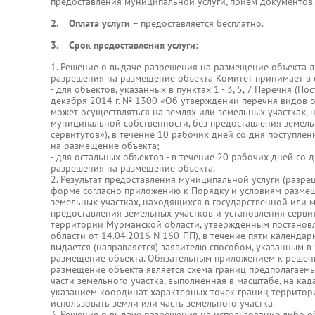
предоставления муниципальной услуги, прием документов 
2. Оплата услуги
– предоставляется бесплатно.
3. Срок предоставления услуги:
1. Решение о выдаче разрешения на размещение объекта л
разрешения на размещение объекта Комитет принимает в 
- для объектов, указанных в пунктах 1 - 3, 5, 7 Перечня (П
декабря 2014 г. № 1300 «Об утверждении перечня видов 
может осуществляться на землях или земельных участках,
муниципальной собственности, без предоставления земель
сервитутов»), в течение 10 рабочих дней со дня поступле
на размещение объекта;
- для остальных объектов - в течение 20 рабочих дней со 
разрешения на размещение объекта.
2. Результат предоставления муниципальной услуги (разр
форме согласно приложению к Порядку и условиям размещ
земельных участках, находящихся в государственной или 
предоставления земельных участков и установления сервит
территории Мурманской области, утвержденным постанов
области от 14.04.2016 N 160-ПП), в течение пяти календа
выдается (направляется) заявителю способом, указанным в
размещение объекта. Обязательным приложением к решен
размещение объекта является схема границ предполагаем
части земельного участка, выполненная в масштабе, на кад
указанием координат характерных точек границ территори
использовать земли или часть земельного участка.
3. Решения о выдаче разрешения на использование либо о