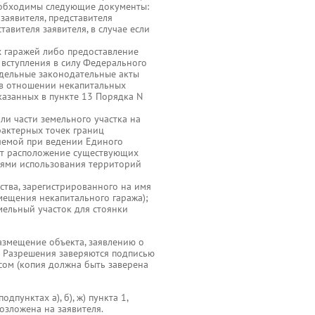
еобходимы следующие документы:
заявителя, представителя
авителя заявителя, в случае если
 гаражей либо предоставление
 вступления в силу Федерального
тдельные законодательные акты
я в отношении некапитальных
казанных в пункте 13 Порядка N
ли части земельного участка на
рактерных точек границ
яемой при ведении Единого
ит расположение существующих
иями использования территорий
ства, зарегистрированного на имя
мещения некапитального гаража);
мельный участок для стоянки
азмещение объекта, заявлению о
е Разрешения заверяются подписью
сом (копия должна быть заверена
пунктах а), б), ж) пункта 1,
3 возложена на заявителя.