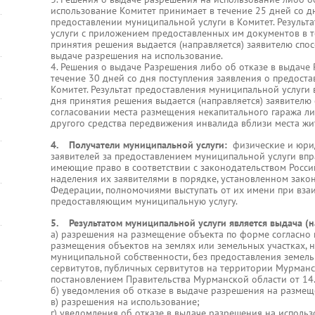
использование Комитет принимает в течение 25 дней со д
предоставлении муниципальной услуги в Комитет. Результ
услуги с приложением предоставленных им документов в т
принятия решения выдается (направляется) заявителю спос
выдаче разрешения на использование.
4. Решения о выдаче Разрешения либо об отказе в выдаче
течение 30 дней со дня поступления заявления о предост
Комитет. Результат предоставления муниципальной услуги 
дня принятия решения выдается (направляется) заявителю 
согласовании места размещения некапитального гаража ли
другого средства передвижения инвалида вблизи места жи
4. Получатели муниципальной услуги:
физические и юрид
заявителей за предоставлением муниципальной услуги впр
имеющие право в соответствии с законодательством Росси
наделения их заявителями в порядке, установленном зако
Федерации, полномочиями выступать от их имени при взаи
предоставляющим муниципальную услугу.
5. Результатом муниципальной услуги является выдача (н
а) разрешения на размещение объекта по форме согласно
размещения объектов на землях или земельных участках, 
муниципальной собственности, без предоставления земель
сервитутов, публичных сервитутов на территории Мурман
постановлением Правительства Мурманской области от 14
б) уведомления об отказе в выдаче разрешения на размещ
в) разрешения на использование;
г) уведомления об отказе в выдаче разрешения на использ