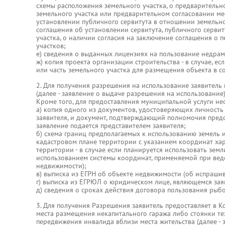
схемы расположения земельного участка, о предварительн
земельного участка или предварительном согласовании ме
установлении публичного сервитута в отношении земельно
соглашения об установлении сервитута, публичного серви
участка, о наличии согласия на заключение соглашения о
участков;
е) сведения о выданных лицензиях на пользование недрами
ж) копия проекта организации строительства - в случае, е
или часть земельного участка для размещения объекта в с
2. Для получения разрешения на использование заявитель 
(далее - заявление о выдаче разрешения на использование)
Кроме того, для предоставления муниципальной услуги н
а) копия одного из документов, удостоверяющих личность 
заявителя, и документ, подтверждающий полномочия предст
заявление подается представителем заявителя;
б) схема границ предполагаемых к использованию земель и
кадастровом плане территории с указанием координат ха
территории - в случае если планируется использовать земли
использованием системы координат, применяемой при вед
недвижимости);
в) выписка из ЕГРН об объекте недвижимости (об испраши
г) выписка из ЕГРЮЛ о юридическом лице, являющемся зая
д) сведения о сроках действия договора пользования рыб
3. Для получения Разрешения заявитель предоставляет в К
места размещения некапитального гаража либо стоянки те
передвижения инвалида вблизи места жительства (далее - 