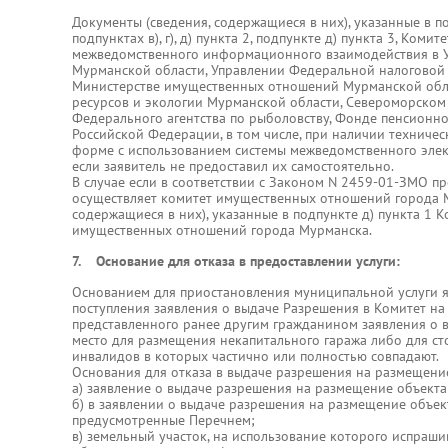
Документы (сведения, содержащиеся в них), указанные в подпу
подпунктах в), г), д) пункта 2, подпункте д) пункта 3, Коми
межведомственного информационного взаимодействия в У
Мурманской области, Управлении Федеральной налоговой 
Министерстве имущественных отношений Мурманской обл
ресурсов и экологии Мурманской области, Североморско
Федерального агентства по рыболовству, Фонде пенсионно
Российской Федерации, в том числе, при наличии техниче
форме с использованием системы межведомственного элек
если заявитель не предоставил их самостоятельно.
В случае если в соответствии с Законом N 2459-01-ЗМО п
осуществляет комитет имущественных отношений города М
содержащиеся в них), указанные в подпункте д) пункта 1 
имущественных отношений города Мурманска.
7. Основание для отказа в предоставлении услуги:
Основанием для приостановления муниципальной услуги я
поступления заявления о выдаче Разрешения в Комитет на
представленного ранее другим гражданином заявления о 
место для размещения некапитального гаража либо для ст
инвалидов в которых частично или полностью совпадают.
Основания для отказа в выдаче разрешения на размещение
а) заявление о выдаче разрешения на размещение объект
б) в заявлении о выдаче разрешения на размещение объек
предусмотренные Перечнем;
в) земельный участок, на использование которого испраш