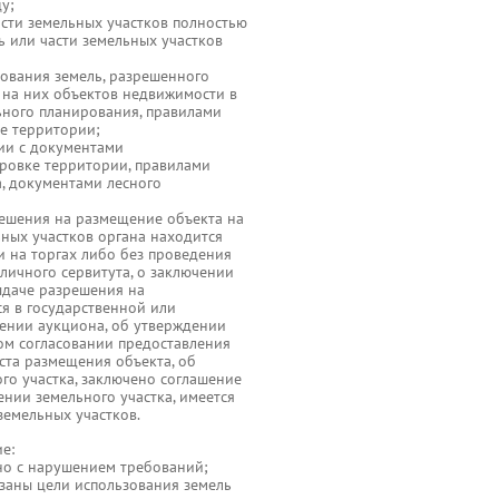
у;
асти земельных участков полностью
ь или части земельных участков
ования земель, разрешенного
 на них объектов недвижимости в
ьного планирования, правилами
е территории;
вии с документами
ровке территории, правилами
а, документами лесного
зрешения на размещение объекта на
ных участков органа находится
 на торгах либо без проведения
бличного сервитута, о заключении
ыдаче разрешения на
ся в государственной или
ении аукциона, об утверждении
ом согласовании предоставления
ста размещения объекта, об
го участка, заключено соглашение
ении земельного участка, имеется
земельных участков.
е:
но с нарушением требований;
азаны цели использования земель