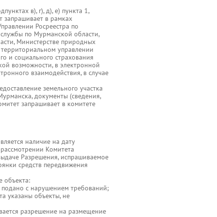
нктах в), г), д), е) пункта 1,
тет запрашивает в рамках
правлении Росреестра по
службы по Мурманской области,
асти, Министерстве природных
м территориальном управлении
го и социального страхования
ской возможности, в электронной
тронного взаимодействия, в случае
редоставление земельного участка
урманска, документы (сведения,
Комитет запрашивает в комитете
вляется наличие на дату
 рассмотрении Комитета
выдаче Разрешения, испрашиваемое
оянки средств передвижения
 объекта:
а подано с нарушением требований;
та указаны объекты, не
ивается разрешение на размещение