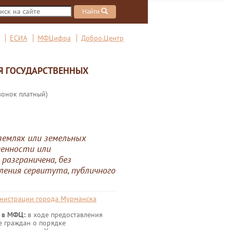
Найти
ЕСИА
МФЦифра
Добро.Центр
Я ГОСУДАРСТВЕННЫХ
вонок платный)
землях или земельных
венности или
разграничена, без
ления сервитута, публичного
инистрации города Мурманска
и в МФЦ:
в ходе предоставления
е граждан о порядке