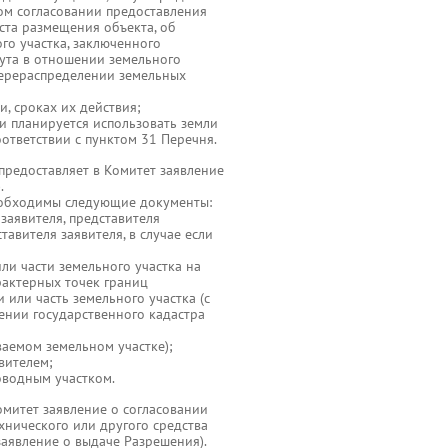
ом согласовании предоставления
ста размещения объекта, об
го участка, заключенного
тута в отношении земельного
 перераспределении земельных
, сроках их действия;
сли планируется использовать земли
оответствии с пунктом 31 Перечня.
предоставляет в Комитет заявление
.
еобходимы следующие документы:
заявителя, представителя
авителя заявителя, в случае если
ли части земельного участка на
рактерных точек границ
 или часть земельного участка (с
ении государственного кадастра
ваемом земельном участке);
вителем;
оводным участком.
омитет заявление о согласовании
хнического или другого средства
заявление о выдаче Разрешения).