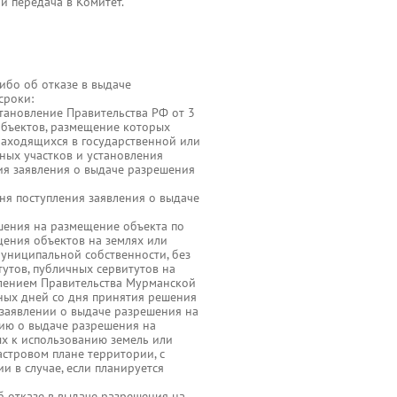
и передача в Комитет.
ибо об отказе в выдаче
сроки:
остановление Правительства РФ от 3
объектов, размещение которых
 находящихся в государственной или
ных участков и установления
ния заявления о выдаче разрешения
дня поступления заявления о выдаче
ешения на размещение объекта по
ения объектов на землях или
муниципальной собственности, без
утов, публичных сервитутов на
лением Правительства Мурманской
рных дней со дня принятия решения
 заявлении о выдаче разрешения на
ию о выдаче разрешения на
ых к использованию земель или
астровом плане территории, с
и в случае, если планируется
б отказе в выдаче разрешения на