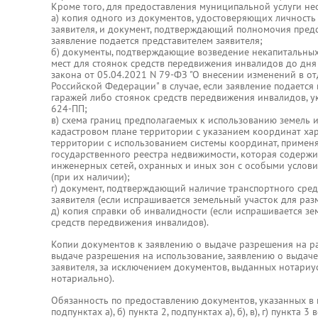
Кроме того, для предоставления муниципальной услуги н
а) копия одного из документов, удостоверяющих личность 
заявителя, и документ, подтверждающий полномочия предст
заявление подается представителем заявителя;
б) документы, подтверждающие возведение некапитальных
мест для стоянок средств передвижения инвалидов до дня
закона от 05.04.2021 N 79-ФЗ "О внесении изменений в о
Российской Федерации" в случае, если заявление подаетс
гаражей либо стоянок средств передвижения инвалидов, у
624-ПП;
в) схема границ предполагаемых к использованию земель и
кадастровом плане территории с указанием координат ха
территории с использованием системы координат, примен
государственного реестра недвижимости, которая содерж
инженерных сетей, охранных и иных зон с особыми услов
(при их наличии);
г) документ, подтверждающий наличие транспортного сред
заявителя (если испрашивается земельный участок для раз
д) копия справки об инвалидности (если испрашивается зе
средств передвижения инвалидов).
Копии документов к заявлению о выдаче разрешения на р
выдаче разрешения на использование, заявлению о выдач
заявителя, за исключением документов, выданных нотариу
нотариально).
Обязанность по предоставлению документов, указанных в под
подпунктах а), б) пункта 2, подпунктах а), б), в), г) пункта 