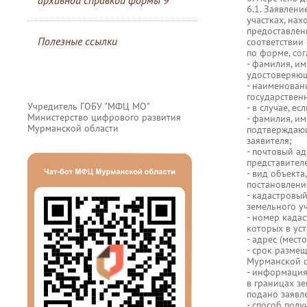
архивной справкой формы 9
6.1. Заявлен
участках, на
предоставлени
Полезные ссылки
соответствии 
по форме, со
- фамилия, им
удостоверяюще
- наименован
государствен
Учредитель ГОБУ "МФЦ МО"
- в случае, е
Министерство цифрового развития
- фамилия, им
Мурманской области
подтверждающе
заявителя;
- почтовый ад
представител
- вид объект
постановлени
- кадастровый
земельного уч
- номер кадас
которых в ус
- адрес (мест
- срок разме
Мурманской о
- информация
в границах зе
подано заявле
- способ полу