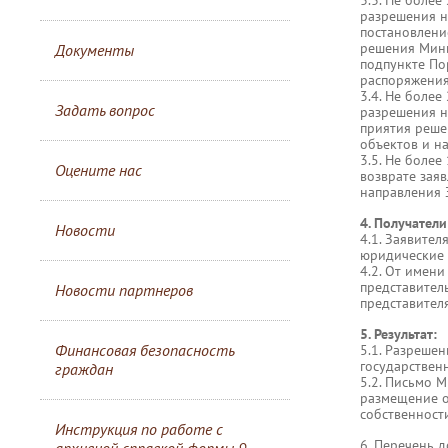
3.3. Не более
разрешения н
постановлени
решения Мини
Документы
подпункте По
распоряжения
3.4. Не более
Задать вопрос
разрешения н
приятия реше
объектов и н
3.5. Не боле
Оцените нас
возврате зая
направления 
4. Получатели
Новости
4.1. Заявител
юридические 
4.2. От имени
представител
Новости партнеров
представителя
5. Результат:
Финансовая безопасность
5.1. Разреше
государствен
граждан
5.2. Письмо 
размещение о
собственност
Инструкция по работе с
6. Перечень 