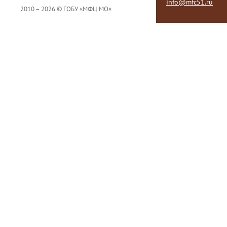
info@mfc51.ru
2010 – 2026 © ГОБУ «МФЦ МО»