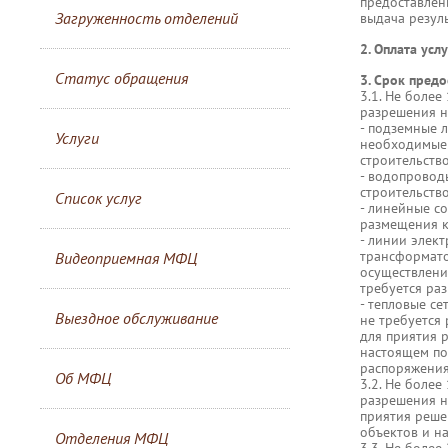
предоставлен
Загруженность отделений
выдача резуль
2. Оплата услу
Статус обращения
3. Срок предо
3.1. Не более
разрешения н
- подземные 
Услуги
необходимые 
строительство
- водопровод
строительство
Список услуг
- линейные с
размещения к
- линии элек
трансформато
Видеоприемная МФЦ
осуществлени
требуется ра
- тепловые се
Выездное обслуживание
не требуется 
для приятия 
настоящем по
распоряжения
Об МФЦ
3.2. Не более
разрешения н
приятия реше
объектов и н
Отделения МФЦ