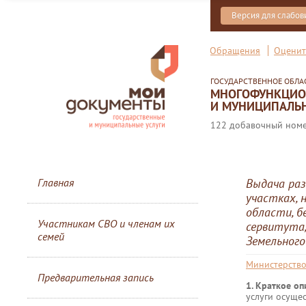
Версия для слабо
Обращения
Оценит
ГОСУДАРСТВЕННОЕ ОБЛ
МНОГОФУНКЦИОН
И МУНИЦИПАЛЬН
122 добавочный номер
Главная
Выдача раз
участках, 
области, б
Участникам СВО и членам их
сервитута,
семей
Земельного
Министерств
Предварительная запись
1. Краткое о
услуги осуще