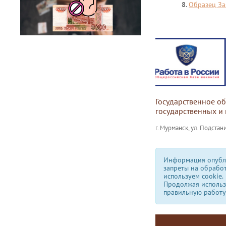
8.
Образец За
Государственное о
государственных и
г. Мурманск, ул. Подстани
Информация опубли
запреты на обрабо
используем сookie.
Продолжая использо
правильную работу