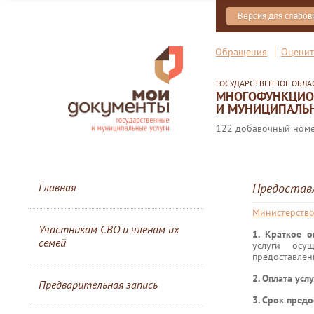
Версия для слабо
Обращения
Оценит
ГОСУДАРСТВЕННОЕ ОБЛ
МНОГОФУНКЦИОН
И МУНИЦИПАЛЬН
122 добавочный номер
Главная
Предоставл
Министерство
Участникам СВО и членам их
1. Краткое 
семей
услуги осу
предоставлен
2. Оплата усл
Предварительная запись
3. Срок предо