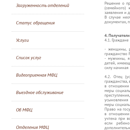
Решение о пр
Загруженность отделений
(семейного)
заявления и 
В случае не
документах, 
Статус обращения
4. Получатели
Услуги
4.1. Граждан
- женщины, 
гражданство Р
Список услуг
- мужчины, 
детей, имеющ
силу начиная 
Видеоприемная МФЦ
4.2. Отец (
гражданства,
в отношении
меры социаль
Выездное обслуживание
преступления
усыновления 
меры социаль
Право на госу
Об МФЦ
в отношении
учтена при в
если ребен
Отделения МФЦ
дополнитель