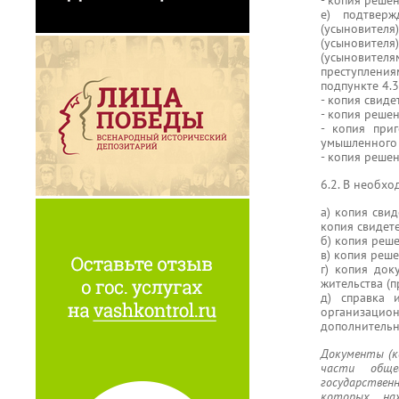
- копия реше
е) подтверж
(усыновителя
(усыновите
(усыновителя
преступлени
подпункте 4.
- копия свиде
- копия реше
- копия при
умышленного 
- копия реше
6.2. В необх
а) копия свид
копия свидет
б) копия реш
в) копия реш
г) копия док
жительства (п
д) справка 
организаци
дополнительн
Документы (ко
части обще
государственн
которых нах