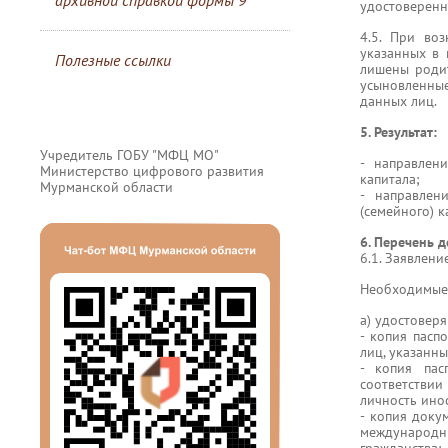
архивной справкой формы 9
удостоверенно
4.5. При во
указанных в 
Полезные ссылки
лишены родит
усыновленны
данных лиц.
5. Результат:
Учредитель ГОБУ "МФЦ МО"
- направлен
Министерство цифрового развития
капитала;
Мурманской области
- направлен
(семейного) к
6. Перечень 
6.1. Заявление
Необходимые
а) удостовер
- копия пасп
лиц, указанны
- копия пас
соответстви
личность ино
- копия доку
международн