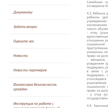
Семейным ко
оставшимся б
Документы
4.3. Ребенок 
ребенок (д
учреждениях
исключением
Задать вопрос
такого обучен
- отец (усы
единственным
отношении ре
Оцените нас
социальной 
преступлени
указанных ли
Новости
право на доп
- женщина, 
рождением (
поддержки, у
Новости партнеров
в связи с р
поддержки, 
относящееся 
усыновление
Финансовая безопасность
социальной, 
граждан
право на доп
- у отца (у
государствен
Инструкция по работе с
4.4. Законны