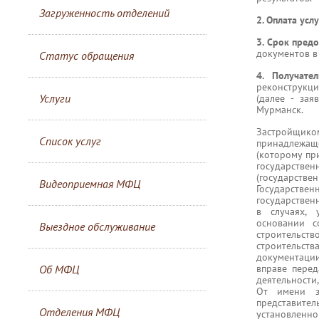
Загруженность отделений
2. Оплата усл
3. Срок предо
документов в
Статус обращения
4. Получате
реконструкц
Услуги
(далее - за
Мурманск.
Застройщик
Список услуг
принадлежащ
(которому пр
государств
(государств
Видеоприемная МФЦ
Государствен
государстве
в случаях, 
основании с
Выездное обслуживание
строительст
строительст
документаци
Об МФЦ
вправе перед
деятельности,
От имени за
представител
Отделения МФЦ
установленн