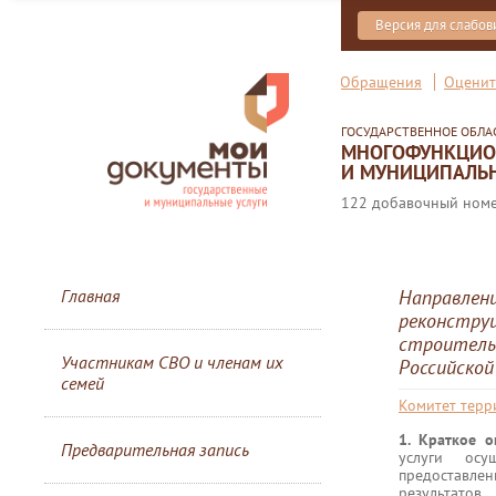
Версия для слабо
Обращения
Оценит
ГОСУДАРСТВЕННОЕ ОБЛ
МНОГОФУНКЦИОН
И МУНИЦИПАЛЬН
122 добавочный номер
Главная
Направлен
реконстру
строитель
Участникам СВО и членам их
Российско
семей
Комитет терр
1. Краткое 
Предварительная запись
услуги осу
предоставле
результатов.