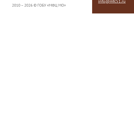
info@mfc51.ru
2010 – 2026 © ГОБУ «МФЦ МО»