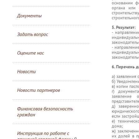
основании ф
органа или 
строительств
Документы
строительного
5. Результат:
- направлени
Задать вопрос
индивидуал
законодатель
- направлени
индивидуал
Оцените нас
законодатель
6. Перечень 
Новости
а) заявления
б) Уведомлен
в) копии пас
Новости партнеров
г) документ
заявление 
представител
д) заверенн
Финансовая безопасность
юридического
граждан
если застрой
е) техничес
дома;
ж) заключенн
Инструкция по работе с
их долей в 