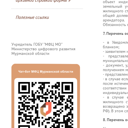
архивной справкой формы 9
объект инди
земельный у
жилищного ст
общей долев
Полезные ссылки
арендатора.
Обязанность 
7. Перечень 
- в Уведомл
Учредитель ГОБУ "МФЦ МО"
бланком;
Министерство цифрового развития
- заявителем
Мурманской области
- представ
муниципально
- документ, 
получением м
- представле
- в случае е
после истече
соответстви
индивидуальн
- в случае 
жилищного с
возвращено з
РФ). В этом 
8. Перечень о