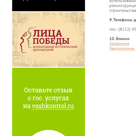
использован
реконструкц
строительства
9. Телефоны д
тел.: (8152) 
10. Бланки
Заявление
Уведомление 