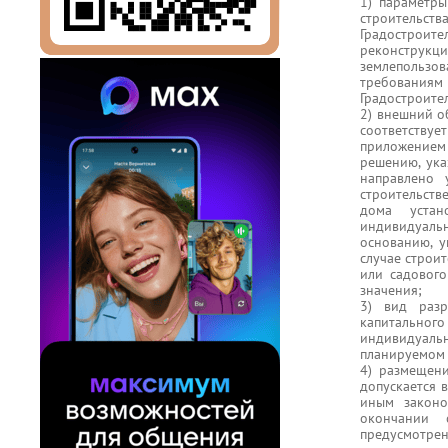
1) параметр
строительств
Градостроит
реконструк
землепользов
требования
Градостроите
2) внешний о
соответств
приложением
решению, ука
направлено 
строительств
дома устан
индивидуаль
основанию, у
случае строи
или садового
значения;
3) вид разр
капитального
индивидуальн
планируемом 
4) размещен
допускается 
иным законо
окончании 
предусмотре