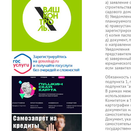
а) заявление
строительств
садового дом
б) Уведомлен
планируемого
в) правоустан
зарегистриро
г) копия пас
д) документ,
о направлени
Уведомления 
представител
е) заверенны
юридического 
если заявите
Обязанность по
подпункта 1, по
подпунктах "а"
В рамках меж
использовани
Комитетом в 
картографии 
документах н
самостоятель
Документ, ука
самостоятель
государствен