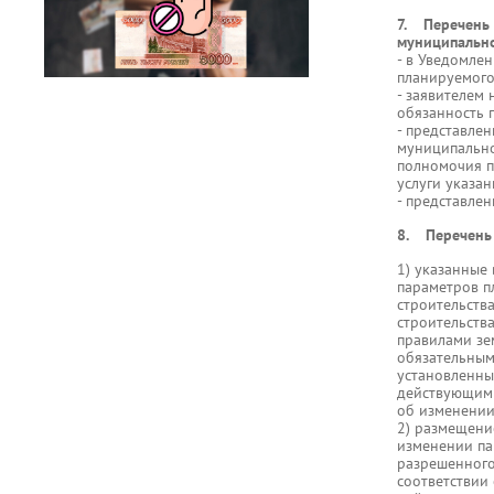
7. Перечень 
муниципально
- в Уведомле
планируемого
- заявителем
обязанность 
- представле
муниципально
полномочия п
услуги указа
- представле
8. Перечень 
1) указанные
параметров п
строительств
строительств
правилами зе
обязательным
установленны
действующим 
об изменении
2) размещени
изменении па
разрешенного
соответствии