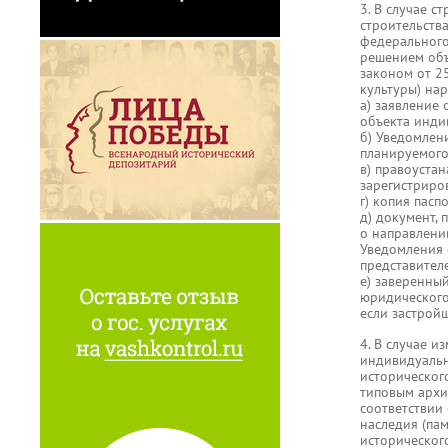
3. В случае 
строительств
федерального
решением объ
законом от 2
культуры) на
а) заявление
объекта инди
б) Уведомлен
планируемого
в) правоустан
зарегистриро
г) копия пас
д) документ,
о направлени
Уведомления 
представител
е) заверенны
юридического 
если застрой
4. В случае 
индивидуальн
историческог
типовым архи
соответствии
наследия (па
историческог