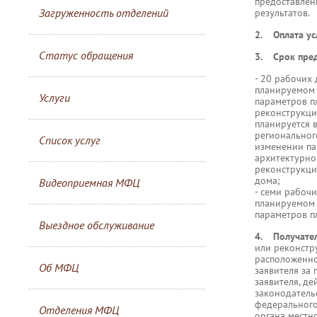
предоставлен
Загруженность отделений
результатов.
2. Оплата ус
Статус обращения
3. Срок пред
- 20 рабочих
планируемом 
Услуги
параметров п
реконструкци
планируется 
региональног
Список услуг
изменении па
архитектурно
реконструкци
дома;
Видеоприемная МФЦ
- семи рабоч
планируемом 
параметров п
Выездное обслуживание
4. Получател
или реконстр
расположенно
Об МФЦ
заявителя за
заявителя, д
законодатель
федерального
Отделения МФЦ
органа местн