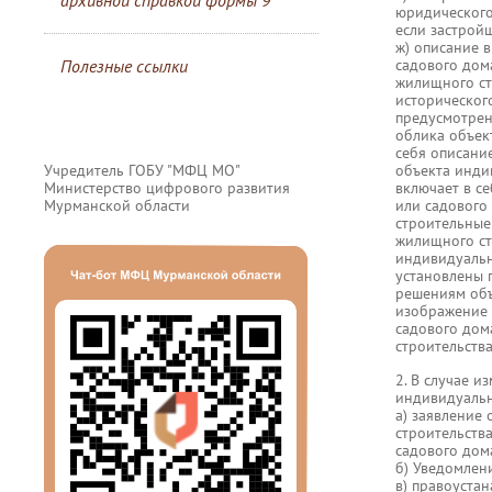
архивной справкой формы 9
юридического 
если застрой
ж) описание 
Полезные ссылки
садового дом
жилищного ст
историческог
предусмотрен
облика объек
себя описани
Учредитель ГОБУ "МФЦ МО"
объекта инди
Министерство цифрового развития
включает в с
Мурманской области
или садового
строительные
жилищного ст
индивидуальн
установлены 
решениям объ
изображение 
садового дом
строительства
2. В случае 
индивидуальн
а) заявление
строительств
садового дом
б) Уведомлен
в) правоустан