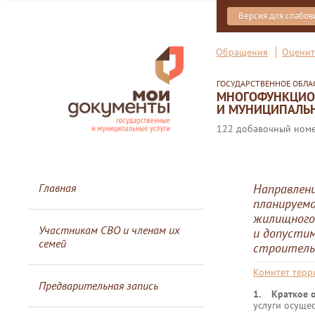
Версия для слабо
Обращения
Оценит
ГОСУДАРСТВЕННОЕ ОБЛ
МНОГОФУНКЦИОН
И МУНИЦИПАЛЬН
122 добавочный номер
Главная
Направлени
планируем
жилищного
Участникам СВО и членам их
и допусти
семей
строительс
Комитет терр
Предварительная запись
1. Краткое о
услуги осуще