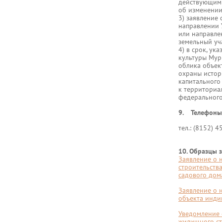
действующими
об изменении
3) заявление
направлении 
или направле
земельный уч
4) в срок, ук
культуры Мур
облика объек
охраны истор
капитального
к территориа
федерального
9. Телефоны 
тел.: (8152) 
10. Образцы
Заявление о 
строительств
садового дом
Заявление о 
объекта инди
Уведомление 
жилищного ст