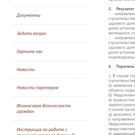
5. Результат
- направлени
Документы
строительств
садового дом
дома установ
Задать вопрос
жилищного ст
- направлени
строительств
садового дом
Оцените нас
дома установ
индивидуальн
6. Перечень 
Новости
1. В случае 
строительства
а) заявление
Новости партнеров
объекта инди
б) Уведомлен
в) правоустан
зарегистриро
Финансовая безопасность
г) копия пас
граждан
д) документ,
о направлени
Уведомления 
представител
Инструкция по работе с
е) заверенны