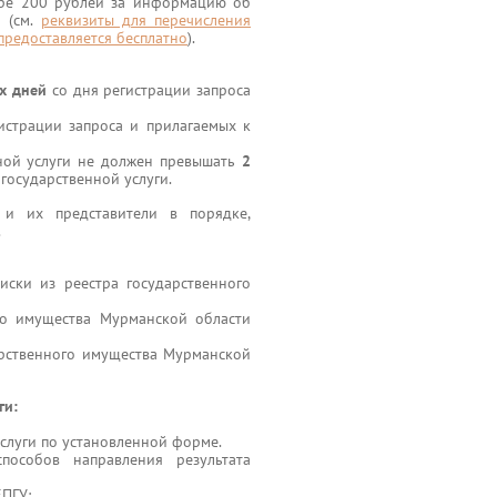
мере 200 рублей за информацию об
 (см.
реквизиты для перечисления
предоставляется бесплатно
).
х дней
со дня регистрации запроса
истрации запроса и прилагаемых к
нной услуги не должен превышать
2
государственной услуги.
 и их представители в порядке,
.
ски из реестра государственного
ого имущества Мурманской области
арственного имущества Мурманской
ги:
услуги по установленной форме.
особов направления результата
ЕПГУ;