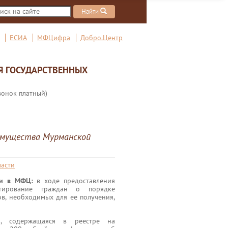
Найти
ЕСИА
МФЦифра
Добро.Центр
Я ГОСУДАРСТВЕННЫХ
вонок платный)
 имущества Мурманской
асти
ги в МФЦ:
в ходе предоставления
ьтирование граждан о порядке
ов, необходимых для ее получения,
, содержащаяся в реестре на