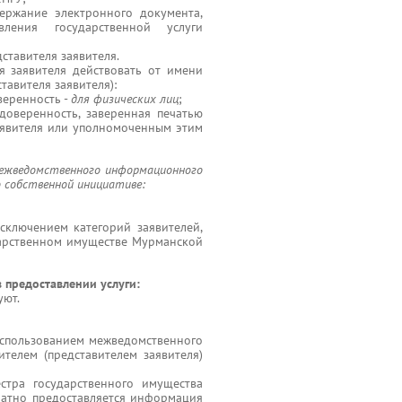
ержание электронного документа,
ления государственной услуги
ставителя заявителя.
я заявителя действовать от имени
тавителя заявителя):
веренность -
для физических лиц
;
доверенность, заверенная печатью
аявителя или уполномоченным этим
 межведомственного информационного
о собственной инициативе:
исключением категорий заявителей,
дарственном имуществе Мурманской
в предоставлении услуги:
уют.
использованием межведомственного
телем (представителем заявителя)
естра государственного имущества
латно предоставляется информация