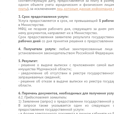
соответствующую дату, предоставляется за плату в раз
одном объекте учета юридическим и физическим лицам
платы
), за исключением
лиц, которым данная информация 
3. Срок предоставления услуги:
Услуга предоставляется в срок, не превышающий
5 рабочи
в Министерстве.
МФЦ не позднее рабочего дня, следующего за днем рег
нему документов, направляет их в Министерство.
Срок предоставления заявителю результата государстве
рабочих дней
со дня принятия решения о предоставлении 
4. Получатели услуги:
любые заинтересованные лица
установленном законодательством Российской Федерации
5. Результат:
- решение о выдаче выписки с приложением самой выпи
имущества Мурманской области;
- уведомление об отсутствии в реестре государственн
запрашиваемых сведений;
- решение об отказе в выдаче выписки из реестра госуд
области.
6. Перечень документов, необходимых для получения услу
6.1. Предоставляет заявитель
:
1) Заявление (запрос) о предоставлении государственной 
В запросе также указывается один из следующих сп
предоставления государственной услуги:
- в форме электронного документа в личном кабинете на 