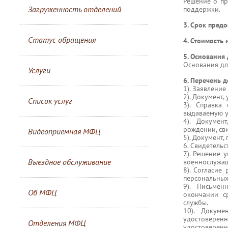
Решение о пр
Загруженность отделений
поддержки.
3. Срок предо
Статус обращения
4. Стоимость 
5. Основания
Основания дл
Услуги
6. Перечень 
1). Заявлени
2). Документ,
Список услуг
3). Справка
выдаваемую у
4). Докумен
рождении, сви
Видеоприемная МФЦ
5). Документ,
6. Свидетельс
7). Решение 
Выездное обслуживание
военнослужащ
8). Согласие
персональных
9). Письмен
Об МФЦ
окончании с
службы.
10). Докуме
удостовере
Отделения МФЦ
удостоверенн