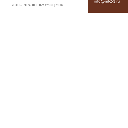
info@mfc51.ru
2010 – 2026 © ГОБУ «МФЦ МО»