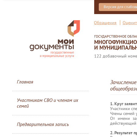
Версия для слабо
Обращения
Оценит
ГОСУДАРСТВЕННОЕ ОБЛ
МНОГОФУНКЦИОН
И МУНИЦИПАЛЬН
122 добавочный номер
Главная
Зачисление
общеобразо
Участникам СВО и членам их
1. Круг заяви
семей
Участники сп
Члены семей 
От имени за
действующий 
Предварительная запись
2. Результат 