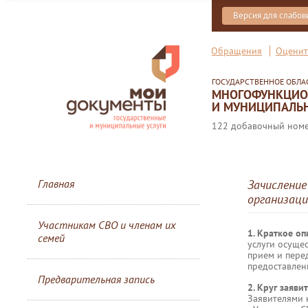
Версия для слабо
Обращения
Оценит
ГОСУДАРСТВЕННОЕ ОБЛ
МНОГОФУНКЦИОН
И МУНИЦИПАЛЬН
122 добавочный номер
Главная
Зачисление
организаци
Участникам СВО и членам их
1. Краткое о
семей
услуги осуще
прием и пере
предоставлени
Предварительная запись
2. Круг заяви
Заявителями 