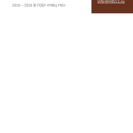
info@mfc51.ru
2010 – 2026 © ГОБУ «МФЦ МО»