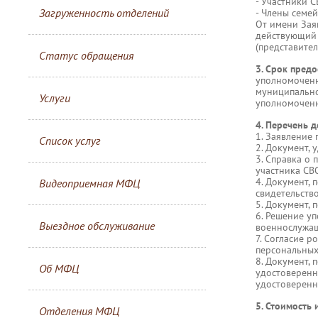
- Участники С
Загруженность отделений
- Члены семей
От имени Зая
действующий 
(представител
Статус обращения
3. Срок предо
уполномоченн
муниципально
Услуги
уполномоченн
4. Перечень 
1. Заявление
Список услуг
2. Документ, 
3. Справка о
участника СВ
4. Документ,
Видеоприемная МФЦ
свидетельство
5. Документ,
6. Решение у
Выездное обслуживание
военнослужащ
7. Согласие р
персональных
8. Документ,
Об МФЦ
удостоверенн
удостоверенн
5. Стоимость 
Отделения МФЦ