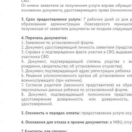
СВО.
От имени заявителя за получением услуги вправе обращат
основании документа, удостоверяющего права (полномочия
3. Срок предоставления услуги:
7 рабочих дней со дня р
образованию администрации Ловозерского муницип
полученные от заявителя документы не позднее следующег
4. Перечень документов:
1. Заявление по установленной форме.
2. Документ, удостоверяющий личность заявителя (представ
3. Справка о подтверждении факта участия в СВО, выдава
участника СВО.
4. Документ, подтверждающий степень родства с во
рождении, свидетельство об установлении отцовства).
5. Документ, подтверждающий адрес регистрации ребенка 
6. Решение уполномоченного органа об установлении опе
военнослужащего (при наличии).
7. Согласие родителя (законного представителя) на обр
персональных данных ребенка по установленной форме.
8. Документ, подтверждающий полномочия представ
удостоверенная доверенность или доверенность
удостоверенной.
5. Стоимость и порядок оплаты:
предоставление услуги осу
6. Основания для отказа в приеме документов:
в МФЦ отсу
7. Контакты для справок: