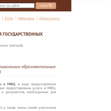
Найти
ЕСИА
МФЦифра
Добро.Центр
Я ГОСУДАРСТВЕННЫХ
вонок платный)
 дошкольные образовательные
)
ги в МФЦ:
в ходе предоставления
дке предоставления услуги в МФЦ,
 и документов, необходимых для
О, а также члены семей участников