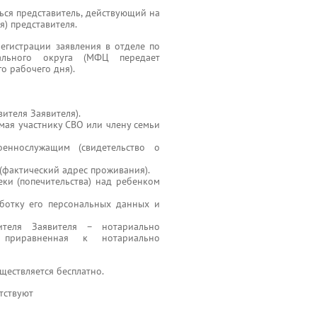
ься представитель, действующий на
) представителя.
егистрации заявления в отделе по
ального округа (МФЦ передает
о рабочего дня).
ителя Заявителя).
емая участнику СВО или члену семьи
еннослужащим (свидетельство о
(фактический адрес проживания).
ки (попечительства) над ребенком
аботку его персональных данных и
ителя Заявителя – нотариально
, приравненная к нотариально
ществляется бесплатно.
тствуют