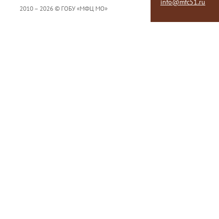
info@mfc51.ru
2010 – 2026 © ГОБУ «МФЦ МО»