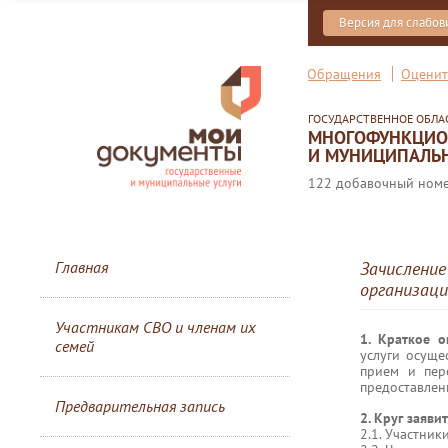
Версия для слабо
Обращения
Оценит
ГОСУДАРСТВЕННОЕ ОБЛ
МНОГОФУНКЦИОН
И МУНИЦИПАЛЬН
122 добавочный номер
Главная
Зачисление
организаци
Участникам СВО и членам их
1. Краткое 
семей
услуги осуще
прием и пер
предоставлени
Предварительная запись
2. Круг заяви
2.1. Участник