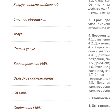
2.2. Члены се
Загруженность отделений
От имени за
действующий 
(представител
Статус обращения
3. Срок пре
уполномоче
следующего ра
Услуги
4. Перечень 
4.1. Заявлен
4.2. Документ
4.3. Справка
Список услуг
семьи участн
4.4. Докуме
рождении, сви
4.5. Докумен
Видеоприемная МФЦ
4.6. Решение
военнослужащ
4.7. Согласи
Выездное обслуживание
персональных
4.8. Докуме
удостовере
удостоверенн
Об МФЦ
5. Стоимость
6. Основания 
Отделения МФЦ