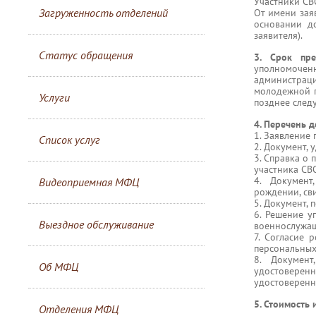
Участники СВ
Загруженность отделений
От имени зая
основании до
заявителя).
Статус обращения
3. Срок пре
уполномочен
администрац
молодежной п
Услуги
позднее след
4. Перечень 
1. Заявление
Список услуг
2. Документ, 
3. Справка о
участника СВ
4. Документ
Видеоприемная МФЦ
рождении, сви
5. Документ,
6. Решение у
Выездное обслуживание
военнослужащ
7. Согласие 
персональных
8. Документ
Об МФЦ
удостовере
удостоверенн
5. Стоимость 
Отделения МФЦ