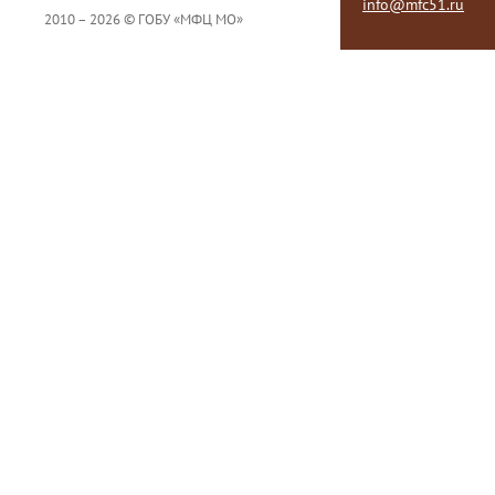
info@mfc51.ru
2010 – 2026 © ГОБУ «МФЦ МО»