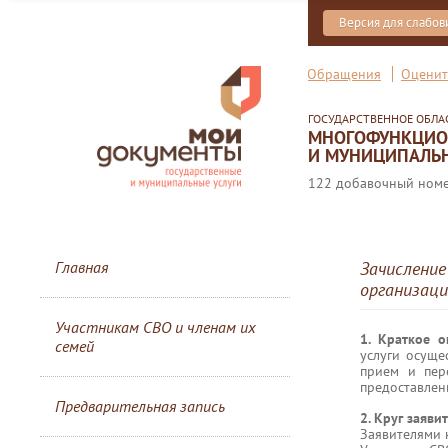
Версия для слабо
Обращения
Оценит
ГОСУДАРСТВЕННОЕ ОБЛ
МНОГОФУНКЦИОН
И МУНИЦИПАЛЬН
122 добавочный номер
Главная
Зачисление
организаци
Участникам СВО и членам их
1. Краткое 
семей
услуги осуще
прием и пер
предоставлени
Предварительная запись
2. Круг заяви
Заявителями 