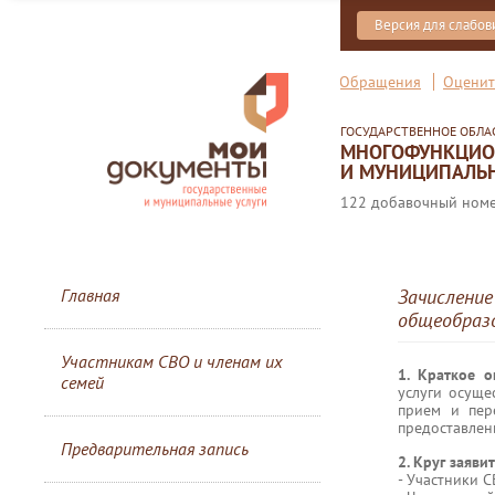
Версия для слабо
Обращения
Оценит
ГОСУДАРСТВЕННОЕ ОБЛ
МНОГОФУНКЦИОН
И МУНИЦИПАЛЬН
122 добавочный номер
Главная
Зачисление
общеобразо
Участникам СВО и членам их
1. Краткое 
семей
услуги осуще
прием и пер
предоставлени
Предварительная запись
2. Круг заяви
- Участники С