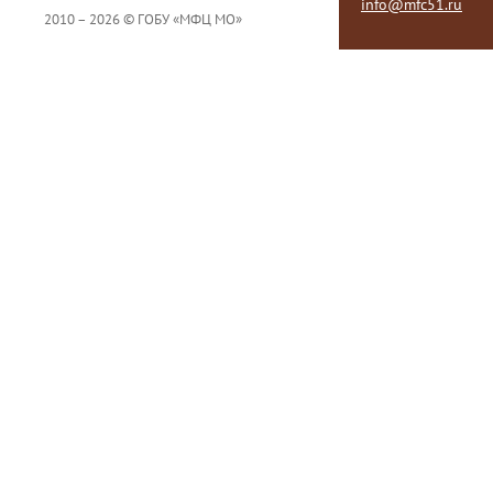
info@mfc51.ru
2010 – 2026 © ГОБУ «МФЦ МО»