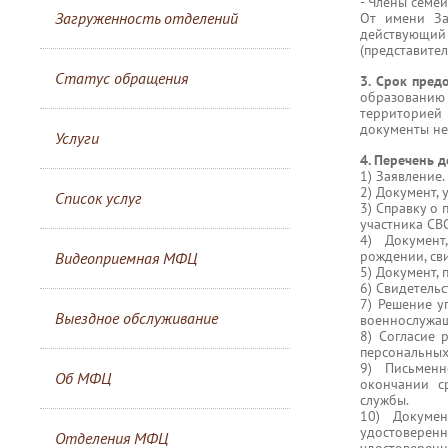
- Члены семей
Загруженность отделений
От имени За
действующий 
(представител
Статус обращения
3. Срок пред
образованию 
территорией
документы не
Услуги
4. Перечень 
1) Заявление.
2) Документ, 
Список услуг
3) Справку о
участника СВ
4) Документ
рождении, сви
Видеоприемная МФЦ
5) Документ, 
6) Свидетельс
7) Решение у
Выездное обслуживание
военнослужащ
8) Согласие 
персональных
9) Письменн
Об МФЦ
окончании с
службы.
10) Докумен
удостовере
Отделения МФЦ