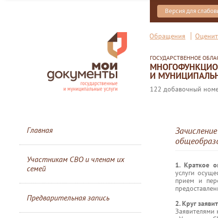
Версия для слабо
Обращения
Оценит
ГОСУДАРСТВЕННОЕ ОБЛ
МНОГОФУНКЦИОН
И МУНИЦИПАЛЬН
122 добавочный номер
Главная
Зачисление
общеобразо
Участникам СВО и членам их
1. Краткое 
семей
услуги осуще
прием и пер
предоставлени
Предварительная запись
2. Круг заяви
Заявителями 