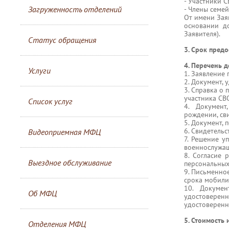
- Участники С
Загруженность отделений
- Члены семей
От имени Зая
основании до
Заявителя).
Статус обращения
3. Срок предо
4. Перечень 
Услуги
1. Заявление
2. Документ, 
3. Справка о
участника СВ
Список услуг
4. Документ
рождении, сви
5. Документ, 
6. Свидетельс
Видеоприемная МФЦ
7. Решение у
военнослужащ
8. Согласие 
Выездное обслуживание
персональных
9. Письменно
срока мобили
10. Докумен
Об МФЦ
удостовере
удостоверенн
5. Стоимость 
Отделения МФЦ