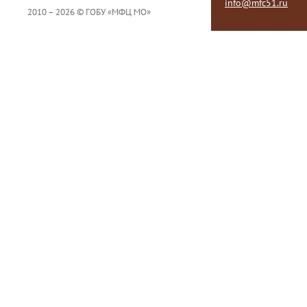
info@mfc51.ru
2010 – 2026 © ГОБУ «МФЦ МО»