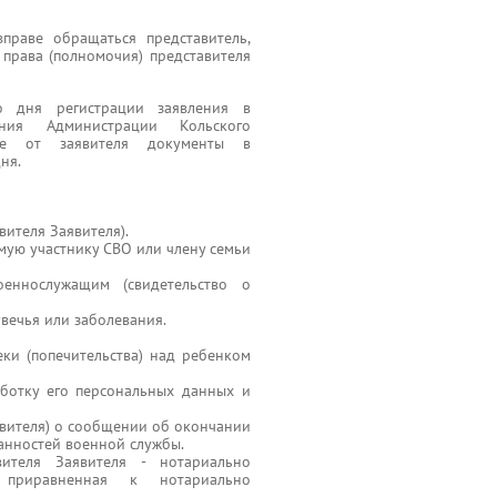
праве обращаться представитель,
права (полномочия) представителя
дня регистрации заявления в
ния Администрации Кольского
ые от заявителя документы в
ня.
вителя Заявителя).
емую участнику СВО или члену семьи
еннослужащим (свидетельство о
увечья или заболевания.
ки (попечительства) над ребенком
аботку его персональных данных и
авителя) о сообщении об окончании
анностей военной службы.
ителя Заявителя - нотариально
, приравненная к нотариально