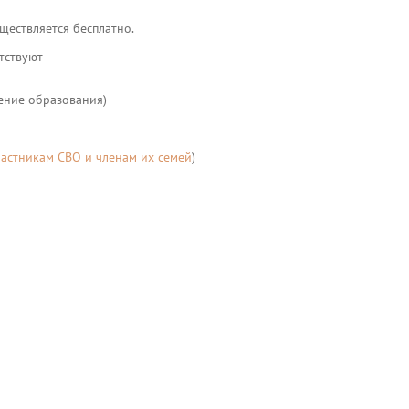
ществляется бесплатно.
тствуют
ение образования)
астникам СВО и членам их семей
)