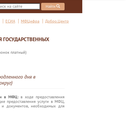
Найти
ЕСИА
МФЦифра
Добро.Центр
Я ГОСУДАРСТВЕННЫХ
вонок платный)
родленного дня в
округ)
ги в МФЦ:
в ходе предоставления
дке предоставления услуги в МФЦ,
 и документов, необходимых для