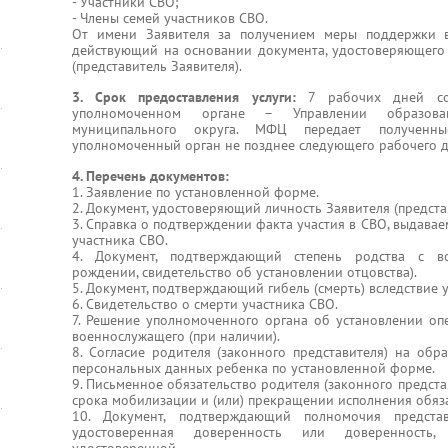
- Участники СВО;
- Члены семей участников СВО.
От имени Заявителя за получением меры поддержки в
действующий на основании документа, удостоверяющего 
(представитель Заявителя).
3. Срок предоставления услуги:
7 рабочих дней со 
уполномоченном органе – Управлении образова
муниципального округа. МФЦ передает полученн
уполномоченный орган не позднее следующего рабочего д
4. Перечень документов:
1. Заявление по установленной форме.
2. Документ, удостоверяющий личность Заявителя (предста
3. Справка о подтверждении факта участия в СВО, выдава
участника СВО.
4. Документ, подтверждающий степень родства с во
рождении, свидетельство об установлении отцовства).
5. Документ, подтверждающий гибель (смерть) вследствие 
6. Свидетельство о смерти участника СВО.
7. Решение уполномоченного органа об установлении опе
военнослужащего (при наличии).
8. Согласие родителя (законного представителя) на обр
персональных данных ребенка по установленной форме.
9. Письменное обязательство родителя (законного предст
срока мобилизации и (или) прекращении исполнения обяз
10. Документ, подтверждающий полномочия представ
удостоверенная доверенность или доверенность