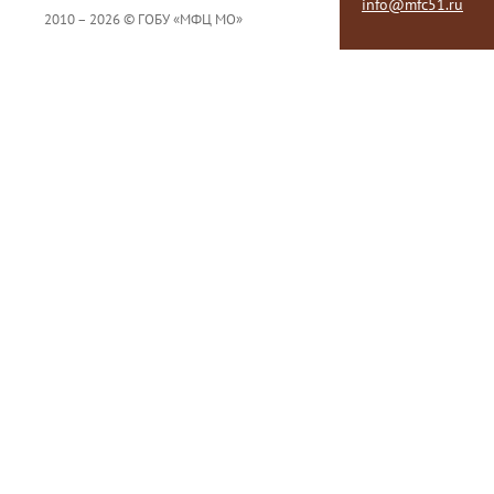
info@mfc51.ru
2010 – 2026 © ГОБУ «МФЦ МО»