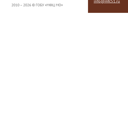
info@mfc51.ru
2010 – 2026 © ГОБУ «МФЦ МО»